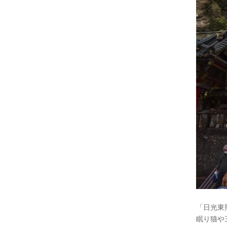
「日光東
眠り猫や