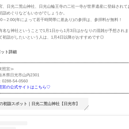
宮、日光二荒山神社、日光山輪王寺の二社一寺が世界遺産に登録されて
初詣めぐりなどもいかがでしょうか。
00～2:00(年によって若干時間帯に差あり)の参拝は、参拝料が無料！
有名な神社ということで1月1日から1月3日はかなりの混雑が予想され
て初詣がしたいという人は、1月4日以降がおすすめです◎
ポット詳細
東照宮≫
栃木県日光市山内2301
288-54-0560
照宮の公式サイトはこちら♡
の初詣スポット｜日光二荒山神社【日光市】