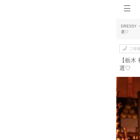
DRESSY
選♡
ご当
【栃木
選♡