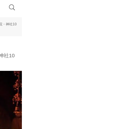
院・神社10
社10