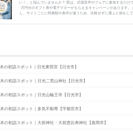
い！」と悩んでいませんか？ 実は、式場見学やフェアに参加するだけ
万円分のギフト券や電子マネーがもらえるキャンペーンがあります。 
し、サイトごとに特典額や条件が違うため、比較せずに選ぶと損をし
うことも……。 そこでこの記事では、【2026年8月最新】結婚式場見
ンペーン特典ランキングを公開！ 比較サイト：プラコレ、ゼクシィ、
メ、マイナビ 掲載内容：特典金額・条件・応募方法・注意点 「どこが
得？」「プラコレの特典は？」といった疑問も解決します。 まずは診
補を絞れる「ウェディング診断」か、体験型 […]
続きを読む
木の初詣スポット｜日光東照宮【日光市】
木の初詣スポット｜日光二荒山神社【日光市】
木の初詣スポット｜日光山輪王寺【日光市】
木の初詣スポット｜多気不動尊【宇都宮市】
木の初詣スポット｜大前神社・大前恵比寿神社【真岡市】