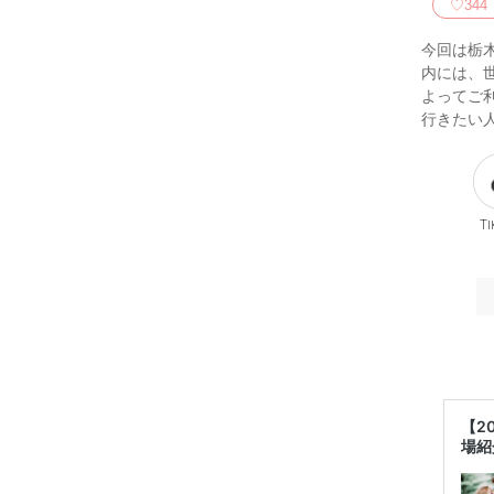
♡
344
今回は栃
内には、
よってご
行きたい
Ti
【2
場紹