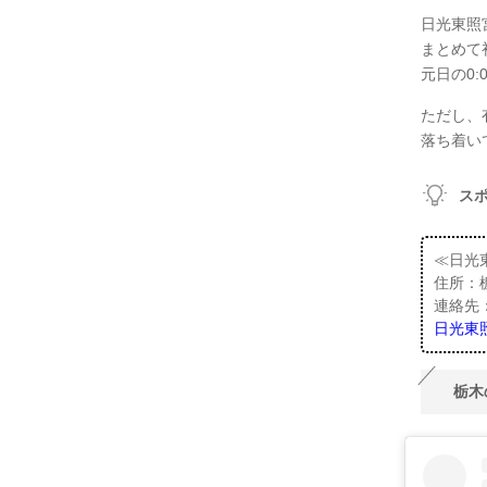
日光東照
まとめて
元日の0:
ただし、
落ち着い
ス
≪日光
住所：
連絡先：0
日光東
栃木