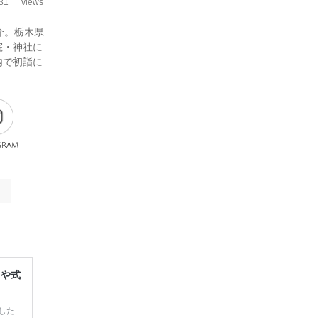
31
views
介。栃木県
院・神社に
内で初詣に
gram
レや式
した