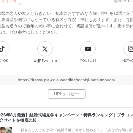
2025.12.
クリップ
木県の恋人や友人と行きたい、初詣におすすめな寺院・神社を10選ご紹
世界遺産や国宝にもなっている有名な寺院・神社もあります。また、寺
利益も違うので新年の願い事に合わせて、初詣場所が選べます。栃木県
人は、ぜひ参考にしてください。
kTok
旧
YouTube
Insta
Ｘ(
Twitter)
https://dressy.pla-cole.wedding/tochigi-hatsumoude/
026年8月最新】結婚式場見学キャンペーン・特典ランキング｜プラコ
介サイトを徹底比較
皆さんこんにちは♡ 「結婚準備、何から始める？」「損せずお得に探