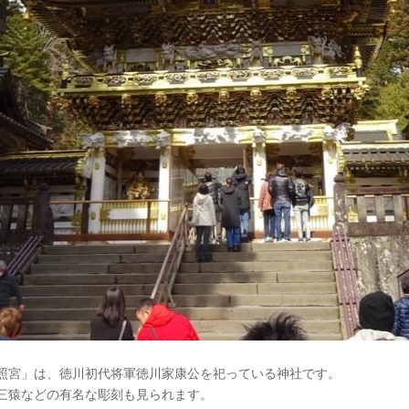
照宮」は、徳川初代将軍徳川家康公を祀っている神社です。
三猿などの有名な彫刻も見られます。