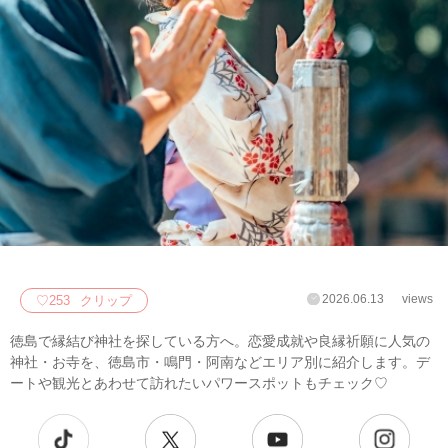
2026.06.13
views
♡
253
クリップ
徳島で縁結び神社を探している方へ。恋愛成就や良縁祈願に人気の
神社・お寺を、徳島市・鳴門・阿南などエリア別に紹介します。デ
ートや観光とあわせて訪れたいパワースポットもチェック♡