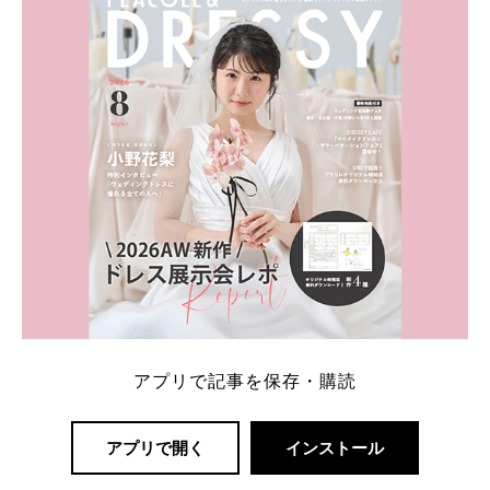
一番お得？」「プラコレの特典は？」といった疑問も
解決します。 まずは診断で候補を絞れる「ウェディ
ング診断」か、体験型 […]
続きを読む
アプリで記事を保存・購読
アプリで開く
インストール