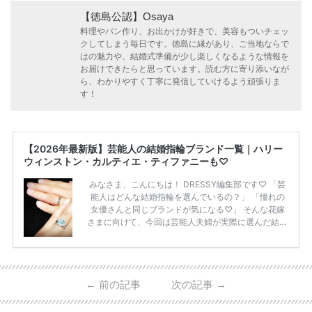
【徳島公認】Osaya
料理やパン作り、お出かけが好きで、美容もついチェッ
クしてしまう毎日です。徳島に縁があり、ご当地ならで
はの魅力や、結婚式準備が少し楽しくなるような情報を
お届けできたらと思っています。読む方に寄り添いなが
ら、わかりやすく丁寧に発信していけるよう頑張りま
す！
【2026年最新版】芸能人の結婚指輪ブランド一覧｜ハリー
ウィンストン・カルティエ・ティファニーも♡
みなさま、こんにちは！ DRESSY編集部です♡ 「芸
能人はどんな結婚指輪を選んでいるの？」 「憧れの
女優さんと同じブランドが気になる♡」 そんな花嫁
さまに向けて、今回は芸能人夫婦が実際に選んだ結婚
指輪・婚約指輪をブランド別にまとめました！ ハリ
ーウィンストンやカルティエ、ティファニーなど世界
的ハイブランドから、俄（NIWAKA）やI-PRIMOなど
日本で人気のブランドまで幅広くご紹介。 さらに、
←
前の記事
次の記事
→
・愛用している芸能人夫婦 ・リングの特徴や魅力 ・
推定価格帯 ・花嫁人気が高い理由 などもあわせて解
説していきます♡ 「芸能人の結婚指輪ってやっぱり