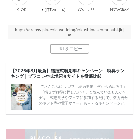
TikTok
旧
YouTube
Instagram
Ｘ(
Twitter)
https://dressy.pla-cole.wedding/tokushima-enmusubi-jinj
a/
【2026年8月最新】結婚式場見学キャンペーン・特典ラン
キング｜プラコレや式場紹介サイトを徹底比較
皆さんこんにちは♡ 「結婚準備、何から始める？」
「損せずお得に探したい！」と悩んでいませんか？
実は、式場見学やフェアに参加するだけで、数万円分
のギフト券や電子マネーがもらえるキャンペーンがあ
ります。 ただし、サイトごとに特典額や条件が違う
ため、比較せずに選ぶと損をしてしまうことも……。
そこでこの記事では、【2026年8月最新】結婚式場見
学キャンペーン特典ランキングを公開！ 比較サイ
ト：プラコレ、ゼクシィ、ハナユメ、マイナビ 掲載
内容：特典金額・条件・応募方法・注意点 「どこが