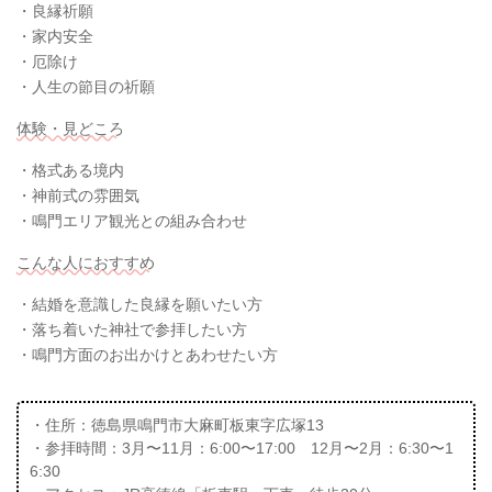
・良縁祈願
・家内安全
・厄除け
・人生の節目の祈願
体験・見どころ
・格式ある境内
・神前式の雰囲気
・鳴門エリア観光との組み合わせ
こんな人におすすめ
・結婚を意識した良縁を願いたい方
・落ち着いた神社で参拝したい方
・鳴門方面のお出かけとあわせたい方
・住所：徳島県鳴門市大麻町板東字広塚13
・参拝時間：3月〜11月：6:00〜17:00 12月〜2月：6:30〜1
6:30