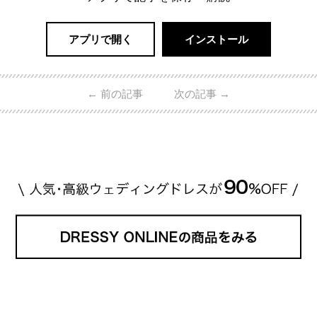
アプリで開く
インストール
←
前の記事
次の記事
→