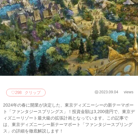
2023.09.04
views
♡
298
クリップ
2024年の春に開業が決定した、東京ディズニーシーの新テーマポー
ト「ファンタジースプリングス」！投資金額は3,200億円で、東京デ
ィズニーリゾート最大級の拡張計画となっています。この記事で
は、東京ディズニーシー新テーマポート「ファンタジースプリング
ス」の詳細を徹底解説します！