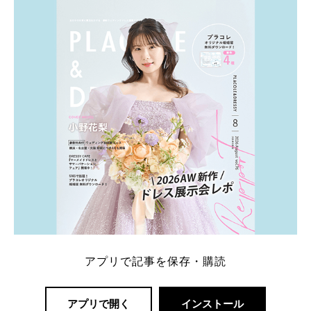
ト：プラコレ、ゼクシィ、ハナユメ、マイナビ 掲載
内容：特典金額・条件・応募方法・注意点 「どこが
一番お得？」「プラコレの特典は？」といった疑問も
解決します。 まずは診断で候補を絞れる「ウェディ
ング診断」か、体験型 […]
続きを読む
アプリで記事を保存・購読
アプリで開く
インストール