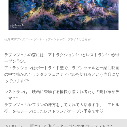
出典:東京ディズニーリゾート・オフィシャルウェブサイトはこちら*
ラプンツェルの森には、アトラクション1つとレストラン1つがオ
ープン予定。
アトラクションはボートライド型で、ラプンツェルと一緒に映画
の中で描かれたランタンフェスティバルを訪れるという内容にな
っています♡*
レストランは、映画に登場する愉快な荒くれ者たちの隠れ家がテ
ーマ＊*
ラプンツェルやフリンの味方をしてくれて大活躍する、「アヒル
亭」をモチーフにしたレストランがオープン予定です♡
新エリア③ピーターパンのネバーランド＊*