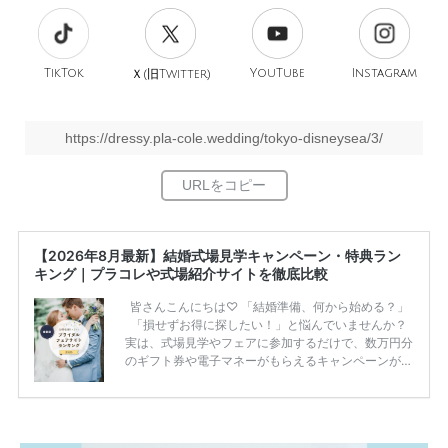
TikTok
旧
YouTube
Instagram
Ｘ(
Twitter)
https://dressy.pla-cole.wedding/tokyo-disneysea/3/
【2026年8月最新】結婚式場見学キャンペーン・特典ラン
キング｜プラコレや式場紹介サイトを徹底比較
皆さんこんにちは♡ 「結婚準備、何から始める？」
「損せずお得に探したい！」と悩んでいませんか？
実は、式場見学やフェアに参加するだけで、数万円分
のギフト券や電子マネーがもらえるキャンペーンがあ
ります。 ただし、サイトごとに特典額や条件が違う
ため、比較せずに選ぶと損をしてしまうことも……。
そこでこの記事では、【2026年8月最新】結婚式場見
学キャンペーン特典ランキングを公開！ 比較サイ