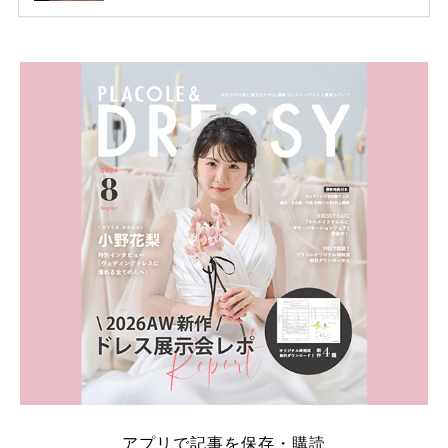
ング」は、 小栗さんと山田さんが結婚指輪に選ばれ
ました！ 存在感がしっかりある上にラグジュアリー
なので、 とても人気となっているのです。 その相場
は、10～30万円ほどとなっています。 小栗旬さん・
山田優さんの結婚指輪 出典:ブシュロンの公式HPをch
eck！ 婚約指輪にTiffanyを着用された 小栗旬さんと
山田優さん。 結婚指輪は、ブシュロン（ […]
続きを
読む
アプリで記事を保存・購読