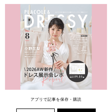
学キャンペーン特典ランキングを公開！ 比較サイ
ト：プラコレ、ゼクシィ、ハナユメ、マイナビ 掲載
内容：特典金額・条件・応募方法・注意点 「どこが
一番お得？」「プラコレの特典は？」といった疑問も
解決します。 まずは診断で候補を絞れる「ウェディ
ング診断」か、体験型 […]
続きを読む
アプリで記事を保存・購読