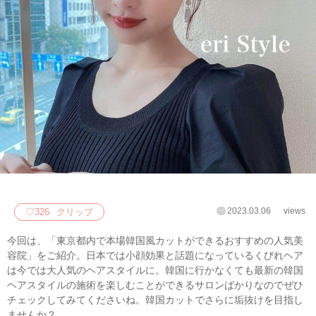
2023.03.06
views
♡
326
クリップ
今回は、「東京都内で本場韓国風カットができるおすすめの人気美
容院」をご紹介。日本では小顔効果と話題になっているくびれヘア
は今では大人気のヘアスタイルに。韓国に行かなくても最新の韓国
ヘアスタイルの施術を楽しむことができるサロンばかりなのでぜひ
チェックしてみてくださいね。韓国カットでさらに垢抜けを目指し
ませんか？