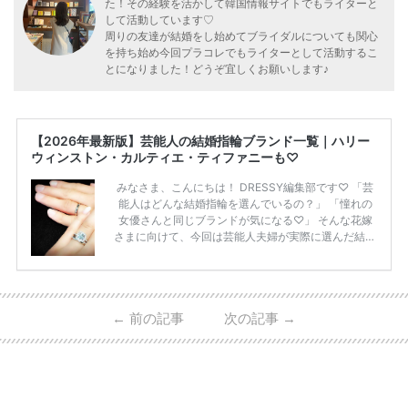
た！その経験を活かして韓国情報サイトでもライターと
して活動しています♡
周りの友達が結婚をし始めてブライダルについても関心
を持ち始め今回プラコレでもライターとして活動するこ
とになりました！どうぞ宜しくお願いします♪
【2026年最新版】芸能人の結婚指輪ブランド一覧｜ハリー
ウィンストン・カルティエ・ティファニーも♡
みなさま、こんにちは！ DRESSY編集部です♡ 「芸
能人はどんな結婚指輪を選んでいるの？」 「憧れの
女優さんと同じブランドが気になる♡」 そんな花嫁
さまに向けて、今回は芸能人夫婦が実際に選んだ結婚
指輪・婚約指輪をブランド別にまとめました！ ハリ
ーウィンストンやカルティエ、ティファニーなど世界
的ハイブランドから、俄（NIWAKA）やI-PRIMOなど
日本で人気のブランドまで幅広くご紹介。 さらに、
←
前の記事
次の記事
→
・愛用している芸能人夫婦 ・リングの特徴や魅力 ・
推定価格帯 ・花嫁人気が高い理由 などもあわせて解
説していきます♡ 「芸能人の結婚指輪ってやっぱり
高い？」 「手が届くブランドもある？」 「人気ブラ
[…]
続きを読む