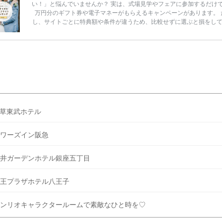
い！」と悩んでいませんか？ 実は、式場見学やフェアに参加するだけ
万円分のギフト券や電子マネーがもらえるキャンペーンがあります。 
し、サイトごとに特典額や条件が違うため、比較せずに選ぶと損をし
うことも……。 そこでこの記事では、【2026年8月最新】結婚式場見
ンペーン特典ランキングを公開！ 比較サイト：プラコレ、ゼクシィ、
メ、マイナビ 掲載内容：特典金額・条件・応募方法・注意点 「どこが
得？」「プラコレの特典は？」といった疑問も解決します。 まずは診
補を絞れる「ウェディング診断」か、体験型 […]
続きを読む
草東武ホテル
ワーズイン阪急
井ガーデンホテル銀座五丁目
王プラザホテル八王子
ンリオキャラクタールームで素敵なひと時を♡