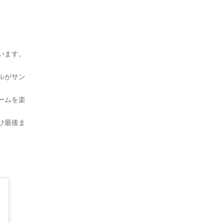
います。
ルがサン
ームを楽
ひ最後ま