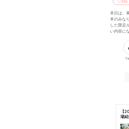
♡
316
本日は、
本のみな
した限定
い内容に
Ti
【2
場紹