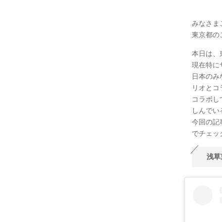
みなさま
東京都の
本日は、
現在特に
日本のみ
リオとコ
コラボし
しんでい
今回の記
でチェッ
浅草