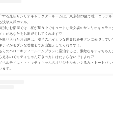
介する最新サンリオキャラクタールームは、東京都23区で唯一コラボル
る浅草東武ホテル。
特別なお部屋では、桜が舞う中でキュートな天女姿のサンリオキャラク
ィ」があなたをお出迎えしてくれます♡
を取り入れたお部屋は、浅草のハイカラな世界観をモダンに表現してい
キティがモダンな着物姿でお出迎えしてくれますよ。
ちらのハローキティールームプランに宿泊すると、素敵なキティちゃん
らえるのでキティちゃん好きの方にはたまらないですよね♡
ノベルティは・・・キティちゃんのオリジナルぬいぐるみ・トートバッ
います。