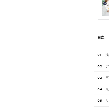
目次
浅
ア
三
京
サ