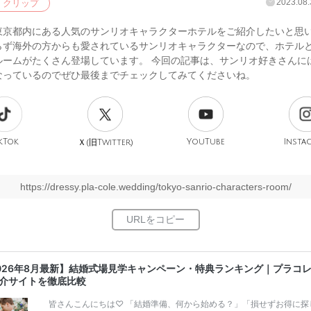
2023.08.
クリップ
東京都内にある人気のサンリオキャラクターホテルをご紹介したいと思い
らず海外の方からも愛されているサンリオキャラクターなので、ホテル
ルームがたくさん登場しています。 今回の記事は、サンリオ好きさんに
なっているのでぜひ最後までチェックしてみてくださいね。
kTok
旧
YouTube
Insta
Ｘ(
Twitter)
https://dressy.pla-cole.wedding/tokyo-sanrio-characters-room/
026年8月最新】結婚式場見学キャンペーン・特典ランキング｜プラコ
介サイトを徹底比較
皆さんこんにちは♡ 「結婚準備、何から始める？」「損せずお得に探