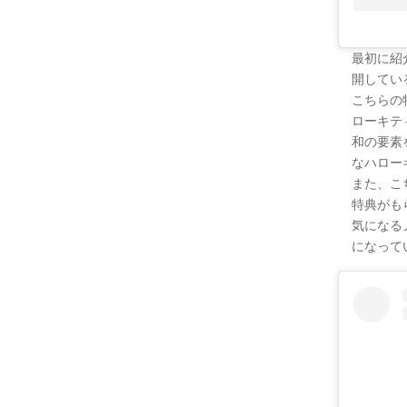
最初に紹
開してい
こちらの
ローキテ
和の要素
なハロー
また、こ
特典がも
気になる
になって