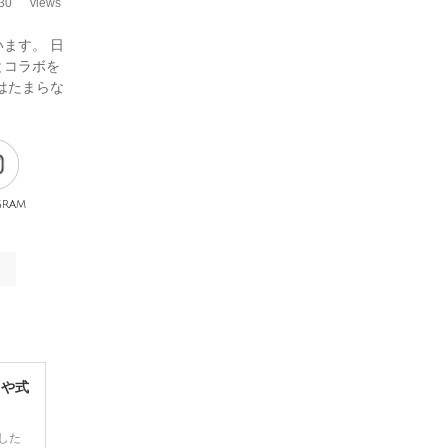
30
views
ます。 日
とコラボを
はたまらな
gram
レや式
した