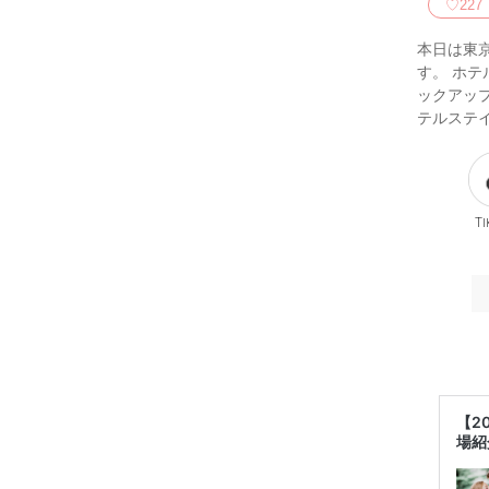
♡
227
本日は東
す。 ホ
ックアッ
テルステ
Ti
【2
場紹