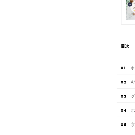
目次
ホ
A
グ
ホ
京