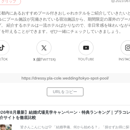
2023.06.
クリップ
京都内にあるおすすめプール付きおしゃれホテルをご紹介していきたい
テルにプール施設が完備されている宿泊施設から、期間限定の屋外のプー
プ。 紹介するホテルは一流ホテルばかりなので、非日常感を味わいなが
イを叶えることができます。ぜひ一緒にチェックしていきましょう。
kTok
旧
YouTube
Insta
Ｘ(
Twitter)
https://dressy.pla-cole.wedding/tokyo-spot-pool/
026年8月最新】結婚式場見学キャンペーン・特典ランキング｜プラコ
介サイトを徹底比較
皆さんこんにちは♡ 「結婚準備、何から始める？」「損せずお得に探