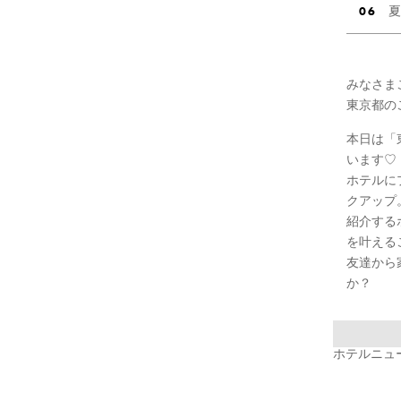
夏
みなさま
東京都の
本日は「
います♡
ホテルに
クアップ
紹介する
を叶える
友達から
か？
ホテルニューオ