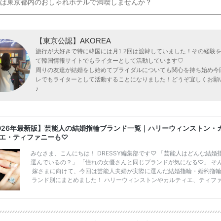
は東京都内のおしゃれホテルで満喫しませんか？
【東京公認】AKOREA
旅行が大好きで特に韓国には月1.2回は渡韓していました！その経験
て韓国情報サイトでもライターとして活動しています♡
周りの友達が結婚をし始めてブライダルについても関心を持ち始め今
レでもライターとして活動することになりました！どうぞ宜しくお願
♪
026年最新版】芸能人の結婚指輪ブランド一覧｜ハリーウィンストン・
エ・ティファニーも♡
みなさま、こんにちは！ DRESSY編集部です♡ 「芸能人はどんな結婚
選んでいるの？」 「憧れの女優さんと同じブランドが気になる♡」 そ
嫁さまに向けて、今回は芸能人夫婦が実際に選んだ結婚指輪・婚約指
ランド別にまとめました！ ハリーウィンストンやカルティエ、ティフ
など世界的ハイブランドから、俄（NIWAKA）やI-PRIMOなど日本で人
ランドまで幅広くご紹介。 さらに、 ・愛用している芸能人夫婦 ・リン
徴や魅力 ・推定価格帯 ・花嫁人気が高い理由 などもあわせて解説して
す♡ 「芸能人の結婚指輪ってやっぱり高い？」 「手が届くブランド