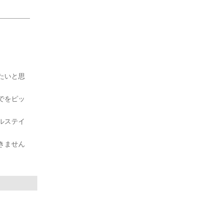
たいと思
でをピッ
ルステイ
きません