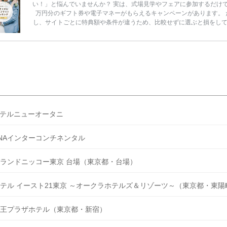
い！」と悩んでいませんか？ 実は、式場見学やフェアに参加するだけ
万円分のギフト券や電子マネーがもらえるキャンペーンがあります。 
し、サイトごとに特典額や条件が違うため、比較せずに選ぶと損をし
うことも……。 そこでこの記事では、【2026年8月最新】結婚式場見
ンペーン特典ランキングを公開！ 比較サイト：プラコレ、ゼクシィ、
メ、マイナビ 掲載内容：特典金額・条件・応募方法・注意点 「どこが
得？」「プラコレの特典は？」といった疑問も解決します。 まずは診
補を絞れる「ウェディング診断」か、体験型 […]
続きを読む
テルニューオータニ
NAインターコンチネンタル
ランドニッコー東京 台場（東京都・台場）
テル イースト21東京 ～オークラホテルズ＆リゾーツ～（東京都・東陽
王プラザホテル（東京都・新宿）