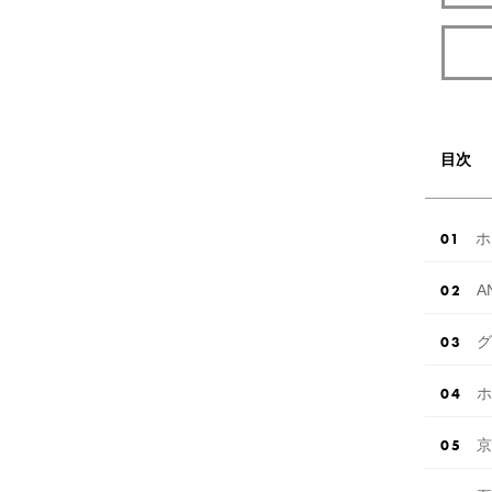
目次
ホ
A
グ
ホ
京