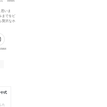
01
views
と思いま
ルまでをピ
ら贅沢なホ
gram
レや式
した