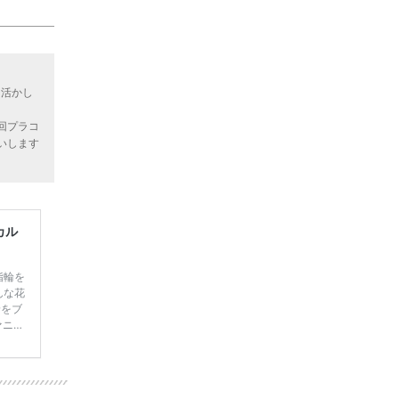
を活かし
回プラコ
いします
カル
指輪を
んな花
輪をブ
ァニー
気のブ
グの特
いきま
もあ