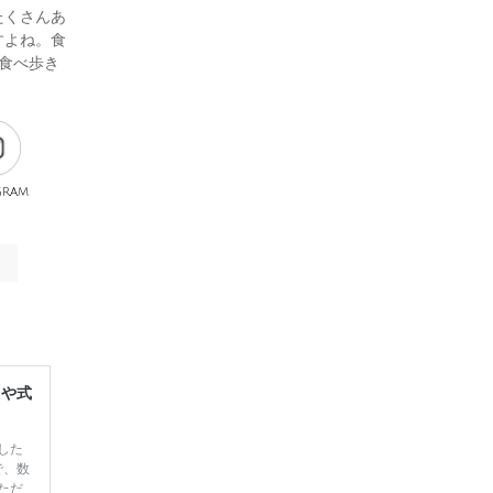
たくさんあ
すよね。食
食べ歩き
gram
レや式
した
で、数
ただ