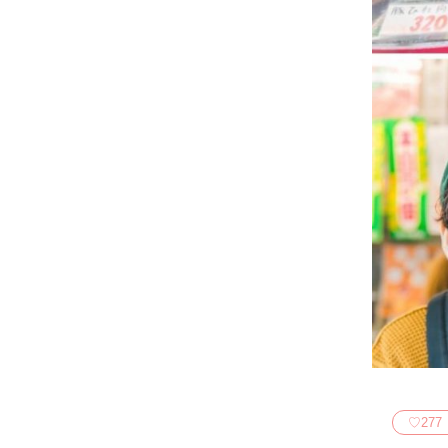
♡
277