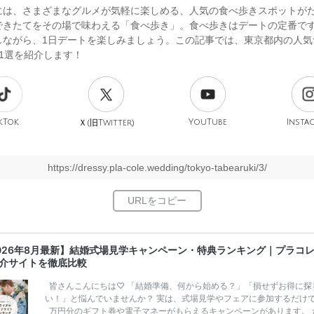
には、さまざまなグルメが気軽に楽しめる、人気の食べ歩きスポットが
できたてをその場で味わえる「食べ歩き」。食べ歩きはデートの定番で
しながら、1日デートを楽しみましょう。この記事では、東京都内の人気
1選を紹介します！
kTok
旧
YouTube
Insta
Ｘ(
Twitter)
https://dressy.pla-cole.wedding/tokyo-tabearuki/3/
026年8月最新】結婚式場見学キャンペーン・特典ランキング｜プラコ
介サイトを徹底比較
皆さんこんにちは♡ 「結婚準備、何から始める？」「損せずお得に探
い！」と悩んでいませんか？ 実は、式場見学やフェアに参加するだけ
万円分のギフト券や電子マネーがもらえるキャンペーンがあります。 