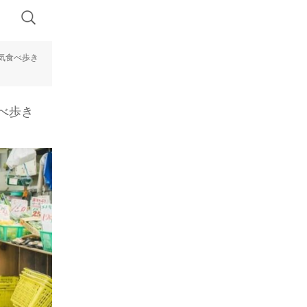
気食べ歩き
べ歩き