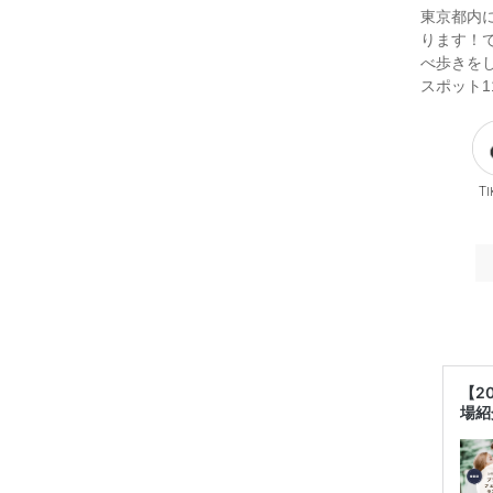
東京都内
ります！
べ歩きを
スポット1
Ti
【2
場紹