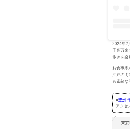
2024
千客万来
歩きを楽
お食事系
江戸の街
も素敵な
■
豊洲 
アクセ
東京