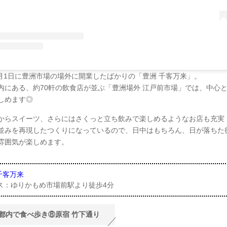
年2月1日に豊洲市場の場外に開業したばかりの「豊洲 千客万来」。
内にある、約70軒の飲食店が並ぶ「豊洲場外 江戸前市場」では、中心
しめます◎
からスイーツ、さらにはさくっと立ち飲みで楽しめるようなお店も充実
並みを再現したつくりになっているので、日中はもちろん、日が落ちた
雰囲気が楽しめます。
千客万来
ス：ゆりかもめ市場前駅より徒歩4分
都内で食べ歩き⑧原宿 竹下通り