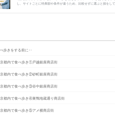
し、サイトごとに特典額や条件が違うため、比較せずに選ぶと損をし
うことも……。 そこでこの記事では、【2026年8月最新】結婚式場見
ンペーン特典ランキングを公開！ 比較サイト：プラコレ、ゼクシィ、
メ、マイナビ 掲載内容：特典金額・条件・応募方法・注意点 「どこが
得？」「プラコレの特典は？」といった疑問も解決します。 まずは診
補を絞れる「ウェディング診断」か、体験型 […]
続きを読む
べ歩きをする前に‥
京都内で食べ歩き①戸越銀座商店街
京都内で食べ歩き②砂町銀座商店街
京都内で食べ歩き③谷中銀座商店街
京都内で食べ歩き④巣鴨地蔵通り商店街
京都内で食べ歩き⑤アメ横商店街