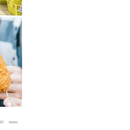
30
views