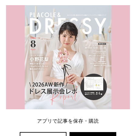
学キャンペーン特典ランキングを公開！ 比較サイ
ト：プラコレ、ゼクシィ、ハナユメ、マイナビ 掲載
内容：特典金額・条件・応募方法・注意点 「どこが
一番お得？」「プラコレの特典は？」といった疑問も
解決します。 まずは診断で候補を絞れる「ウェディ
ング診断」か、体験型 […]
続きを読む
アプリで記事を保存・購読