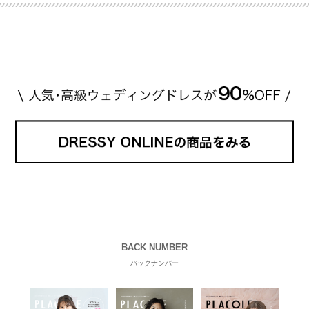
皆さま、ぜひ📺ご覧ください🙏🏻https://t.co/CqTMZ
Ns4lf… @ntv_penguin pic […]
続きを読む
BACK NUMBER
バックナンバー