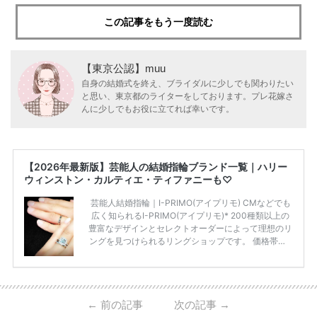
この記事をもう一度読む
【東京公認】muu
自身の結婚式を終え、ブライダルに少しでも関わりたい
と思い、東京都のライターをしております。プレ花嫁さ
んに少しでもお役に立てれば幸いです。
【2026年最新版】芸能人の結婚指輪ブランド一覧｜ハリー
ウィンストン・カルティエ・ティファニーも♡
芸能人結婚指輪｜I-PRIMO(アイプリモ) CMなどでも
広く知られるI-PRIMO(アイプリモ)* 200種類以上の
豊富なデザインとセレクトオーダーによって理想のリ
ングを見つけられるリングショップです。 価格帯は2
0万円から50万円ほどの予算でも夫婦2人分の指輪購
入が可能♩ コスパ的にも20代の若い夫婦に人気のよ
うです♡ 志田未来さんの指輪 📺TV 情報📺#日本テレ
ビ 系 にて10月5日22時～スタートする水曜ドラマ『
←
前の記事
次の記事
→
#ファーストペンギン! 』で山藤 そよ役を演じます💁🏻‍♀️