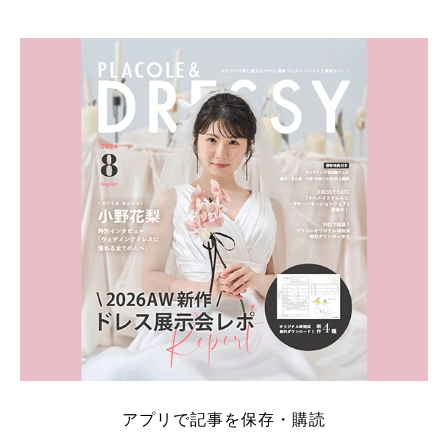
そこでこの記事では、【2026年8月最新】結婚式場見
学キャンペーン特典ランキングを公開！ 比較サイ
ト：プラコレ、ゼクシィ、ハナユメ、マイナビ 掲載
内容：特典金額・条件・応募方法・注意点 「どこが
一番お得？」「プラコレの特典は？」といった疑問も
解決します。 まずは診断で候補を絞れる「ウェディ
ング診断」か、体験型 […]
続きを読む
アプリで記事を保存・購読