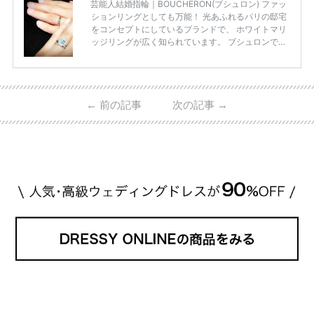
芸能人結婚指輪｜BOUCHERON(ブシュロン) ファッ
ションリングとしても万能！ 光あふれるパリの邸宅
をコンセプトにしているブランドで、 ホワイトマリ
ッジリングが広く知られています。 ブシュロンで特
に人気を集めている 「キャトルホワイトマリッジリ
ング」は、 小栗さんと山田さんが結婚指輪に選ばれ
ました！ 存在感がしっかりある上にラグジュアリー
なので、 とても人気となっているのです。 その相場
←
前の記事
次の記事
→
は、10～30万円ほどとなっています。 小栗旬さん・
山田優さんの結婚指輪 出典:ブシュロンの公式HPをch
eck！ 婚約指輪にTiffanyを着用された 小栗旬さんと
山田優さん。 結婚指輪は、ブシュロン（ […]
続きを
読む