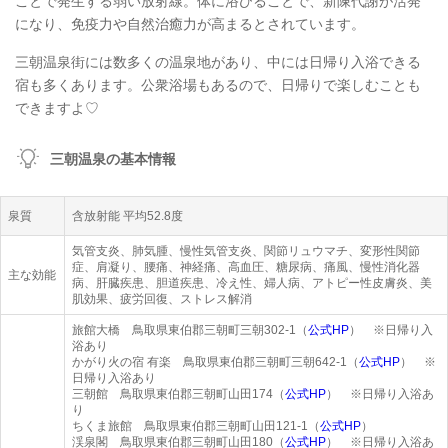
ことで発生する弱い放射線。体に浴びることで、新陳代謝が活発
になり、免疫力や自然治癒力が高まるとされています。
三朝温泉街には数多くの温泉地があり、中には日帰り入浴できる
宿も多くあります。公衆浴場もあるので、日帰りで楽しむことも
できますよ♡
三朝温泉の基本情報
泉質
含放射能 平均52.8度
気管支炎、肺気腫、慢性気管支炎、関節リュウマチ、変形性関節
症、肩凝り、腰痛、神経痛、高血圧、糖尿病、痛風、慢性消化器
主な効能
病、肝臓疾患、胆道疾患、冷え性、婦人病、アトピー性皮膚炎、美
肌効果、疲労回復、ストレス解消
旅館大橋 鳥取県東伯郡三朝町三朝302-1（
公式HP
） ※日帰り入
浴あり
かがり火の宿 有楽 鳥取県東伯郡三朝町三朝642-1（
公式HP
） ※
日帰り入浴あり
三朝館 鳥取県東伯郡三朝町山田174（
公式HP
） ※日帰り入浴あ
り
ちくま旅館 鳥取県東伯郡三朝町山田121-1（
公式HP
）
渓泉閣 鳥取県東伯郡三朝町山田180（
公式HP
） ※日帰り入浴あ