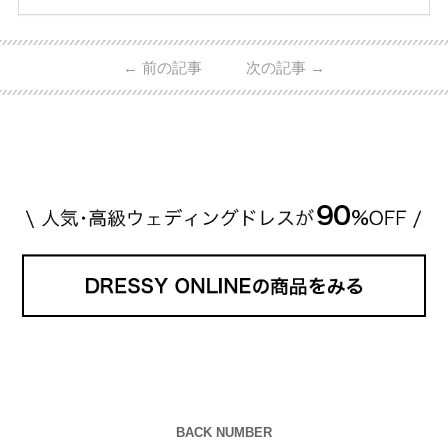
ーウィンストンやカルティエ、ティファニーなど世界
的ハイブランドから、俄（NIWAKA）やI-PRIMOなど
日本で人気のブランドまで幅広くご紹介。 さらに、
←
前の記事
次の記事
→
・愛用している芸能人夫婦 ・リングの特徴や魅力 ・
推定価格帯 ・花嫁人気が高い理由 などもあわせて解
説していきます♡ 「芸能人の結婚指輪ってやっぱり
高い？」 「手が届くブランドもある？」 「人気ブラ
[…]
続きを読む
BACK NUMBER