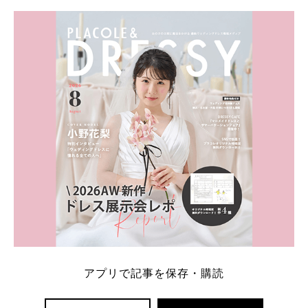
学キャンペーン特典ランキングを公開！ 比較サイ
ト：プラコレ、ゼクシィ、ハナユメ、マイナビ 掲載
内容：特典金額・条件・応募方法・注意点 「どこが
一番お得？」「プラコレの特典は？」といった疑問も
解決します。 まずは診断で候補を絞れる「ウェディ
ング診断」か、体験型 […]
続きを読む
アプリで記事を保存・購読