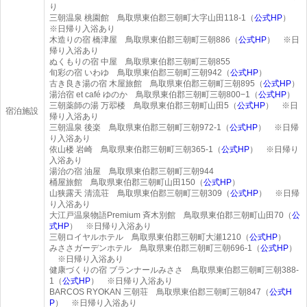
り
三朝温泉 桃園館 鳥取県東伯郡三朝町大字山田118-1（
公式HP
）
※日帰り入浴あり
木造りの宿 橋津屋 鳥取県東伯郡三朝町三朝886（
公式HP
） ※日
帰り入浴あり
ぬくもりの宿 中屋 鳥取県東伯郡三朝町三朝855
旬彩の宿 いわゆ 鳥取県東伯郡三朝町三朝942（
公式HP
）
古き良き湯の宿 木屋旅館 鳥取県東伯郡三朝町三朝895（
公式HP
）
湯治宿 et café ゆのか 鳥取県東伯郡三朝町三朝800−1（
公式HP
）
三朝薬師の湯 万翆楼 鳥取県東伯郡三朝町山田5（
公式HP
） ※日
宿泊施設
帰り入浴あり
三朝温泉 後楽 鳥取県東伯郡三朝町三朝972-1（
公式HP
） ※日帰
り入浴あり
依山楼 岩崎 鳥取県東伯郡三朝町三朝365-1（
公式HP
） ※日帰り
入浴あり
湯治の宿 油屋 鳥取県東伯郡三朝町三朝944
桶屋旅館 鳥取県東伯郡三朝町山田150（
公式HP
）
山狭露天 清流荘 鳥取県東伯郡三朝町三朝309（
公式HP
） ※日帰
り入浴あり
大江戸温泉物語Premium 斉木別館 鳥取県東伯郡三朝町山田70（
公
式HP
） ※日帰り入浴あり
三朝ロイヤルホテル 鳥取県東伯郡三朝町大瀬1210（
公式HP
）
みささガーデンホテル 鳥取県東伯郡三朝町三朝696-1（
公式HP
）
※日帰り入浴あり
健康づくりの宿 ブランナールみささ 鳥取県東伯郡三朝町三朝388-
1（
公式HP
） ※日帰り入浴あり
BARCOS RYOKAN 三朝荘 鳥取県東伯郡三朝町三朝847（
公式H
P
） ※日帰り入浴あり