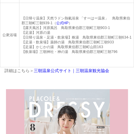
【日帰り温泉】天然ラドン熱氣浴泉 「すーはー温泉」 鳥取県東伯
郡三朝町三朝939-1（
公式HP
）
【露天風呂】河原風呂 鳥取県東伯郡三朝町三朝903-1
【足湯】河原の湯
公衆浴場
【日帰り温泉・足湯・飲泉場】株湯 鳥取県東伯郡三朝町三朝634-1
【足湯・飲泉場】薬師の湯 鳥取県東伯郡三朝町三朝933
【足湯】かじかの湯 鳥取県東伯郡三朝町山田163
【飲泉場】三朝神社・神の湯 鳥取県東伯郡三朝町三朝796
詳細はこちら＞
三朝温泉公式サイト｜三朝温泉観光協会