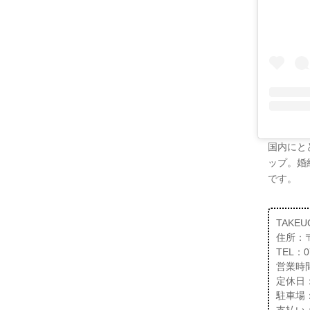
国内にと
ップ。婚
です。
TAKE
住所：〒
TEL：07
営業時間：
定休日
駐車場
支払い