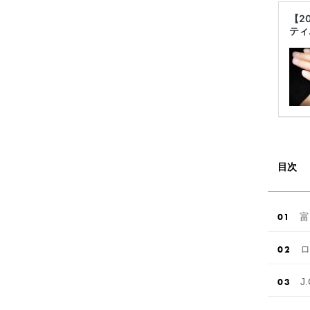
【2
ティ
目次
富
ロ
J