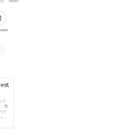
23
views
gram
レや式
した
で、数
ただ
てしま
学キャ
ハナユ
一番お