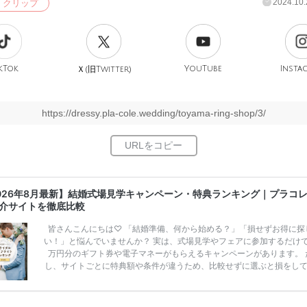
2024.10.
クリップ
kTok
旧
YouTube
Insta
Ｘ(
Twitter)
https://dressy.pla-cole.wedding/toyama-ring-shop/3/
026年8月最新】結婚式場見学キャンペーン・特典ランキング｜プラコ
介サイトを徹底比較
皆さんこんにちは♡ 「結婚準備、何から始める？」「損せずお得に探
い！」と悩んでいませんか？ 実は、式場見学やフェアに参加するだけ
万円分のギフト券や電子マネーがもらえるキャンペーンがあります。 
し、サイトごとに特典額や条件が違うため、比較せずに選ぶと損をし
うことも……。 そこでこの記事では、【2026年8月最新】結婚式場見
ンペーン特典ランキングを公開！ 比較サイト：プラコレ、ゼクシィ、
メ、マイナビ 掲載内容：特典金額・条件・応募方法・注意点 「どこが