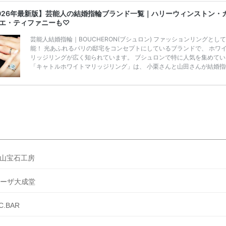
得？」「プラコレの特典は？」といった疑問も解決します。 まずは診
026年最新版】芸能人の結婚指輪ブランド一覧｜ハリーウィンストン・
補を絞れる「ウェディング診断」か、体験型 […]
続きを読む
エ・ティファニーも♡
芸能人結婚指輪｜BOUCHERON(ブシュロン) ファッションリングとし
能！ 光あふれるパリの邸宅をコンセプトにしているブランドで、 ホワ
リッジリングが広く知られています。 ブシュロンで特に人気を集めてい
「キャトルホワイトマリッジリング」は、 小栗さんと山田さんが結婚指
選ばれました！ 存在感がしっかりある上にラグジュアリーなので、 と
気となっているのです。 その相場は、10～30万円ほどとなっています。
栗旬さん・山田優さんの結婚指輪 出典:ブシュロンの公式HPをcheck！
指輪にTiffanyを着用された 小栗旬さんと山田優さん。 結婚指輪は、ブ
ン（ […]
続きを読む
山宝石工房
ーザ大成堂
.C.BAR