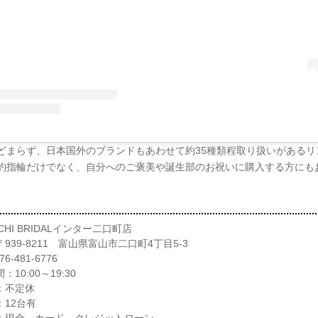
どまらず、日本国外のブランドもあわせて約35種類程取り扱いがあるリ
約指輪だけでなく、自分へのご褒美や誕生部のお祝いに購入する方にも
UCHI BRIDALインター二口町店
939-8211 富山県富山市二口町4丁目5-3
6-481-6776
10:00～19:30
：不定休
：12台有
：現金、カード、クレジットローン