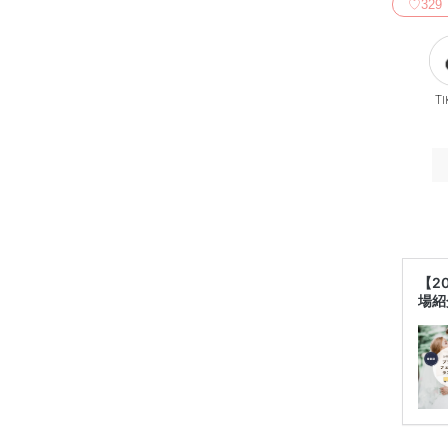
♡
329
Ti
【2
場紹