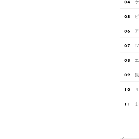
ケ
ビ
ア
T
エ
銀
４
ま