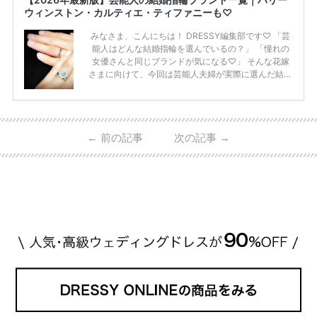
ウィンストン・カルティエ・ティファニーも♡
みなさま、こんにちは！ DRESSY編集部です♡ 「芸
能人はどんな結婚指輪を選んでいるの？」 「憧れの
女優さんと同じブランドが気になる♡」 そんな花嫁
さまに向けて、今回は芸能人夫婦が実際に選んだ結婚
指輪・婚約指輪をブランド別にまとめました！ ハリ
ーウィンストンやカルティエ、ティファニーなど世界
的ハイブランドから、俄（NIWAKA）やI-PRIMOなど
日本で人気のブランドまで幅広くご紹介。 さらに、
←
前の記事
次の記事
→
・愛用している芸能人夫婦 ・リングの特徴や魅力 ・
推定価格帯 ・花嫁人気が高い理由 などもあわせて解
説していきます♡ 「芸能人の結婚指輪ってやっぱり
高い？」 「手が届くブランドもある？」 「人気ブラ
[…]
続きを読む