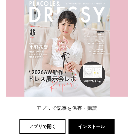
内容：特典金額・条件・応募方法・注意点 「どこが
一番お得？」「プラコレの特典は？」といった疑問も
解決します。 まずは診断で候補を絞れる「ウェディ
ング診断」か、体験型 […]
続きを読む
アプリで記事を保存・購読
アプリで開く
インストール