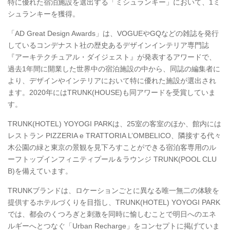
特に優れた宿泊施設を選出する「ミシュランキー」において、1ミ
シュランキーを獲得。
「AD Great Design Awards」は、VOGUEやGQなどの雑誌を発行
しているコンデナスト社の歴史あるデザインインテリア専門誌
『アーキテクチュアル・ダイジェスト』が発表するアワードで、
過去1年間に開業した世界中の宿泊施設の中から、同誌の編集者に
より、デザインやインテリアにおいて特に優れた施設が選出され
ます。2020年にはTRUNK(HOUSE)も同アワードを受賞していま
す。
TRUNK(HOTEL) YOYOGI PARKは、25室の客室のほか、館内には
レストラン PIZZERIA e TRATTORIA L’OMBELICO、隣接する代々
木公園の緑と東京の景観を見下ろすことができる宿泊客専用のル
ーフトップインフィニティプール＆ラウンジ TRUNK(POOL CLU
B)を備えています。
TRUNKブランドは、ロケーションごとに異なる唯一無二の体験を
提供するホテルづくりを目指し、TRUNK(HOTEL) YOYOGI PARK
では、都会のくつろぎと刺激を同時に愉しむことで明日へのエネ
ルギーへとつなぐ「Urban Recharge」をコンセプトに掲げていま