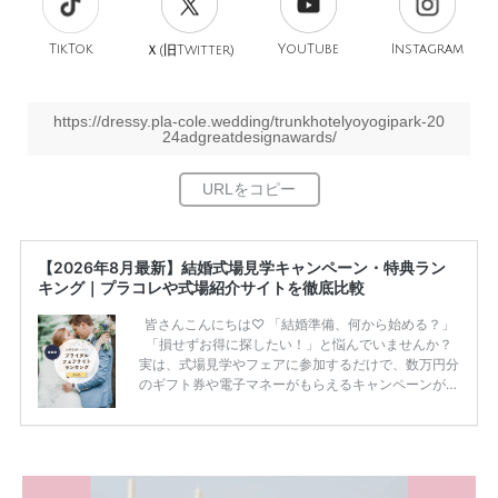
TikTok
旧
YouTube
Instagram
Ｘ(
Twitter)
https://dressy.pla-cole.wedding/trunkhotelyoyogipark-20
24adgreatdesignawards/
【2026年8月最新】結婚式場見学キャンペーン・特典ラン
キング｜プラコレや式場紹介サイトを徹底比較
皆さんこんにちは♡ 「結婚準備、何から始める？」
「損せずお得に探したい！」と悩んでいませんか？
実は、式場見学やフェアに参加するだけで、数万円分
のギフト券や電子マネーがもらえるキャンペーンがあ
ります。 ただし、サイトごとに特典額や条件が違う
ため、比較せずに選ぶと損をしてしまうことも……。
そこでこの記事では、【2026年8月最新】結婚式場見
学キャンペーン特典ランキングを公開！ 比較サイ
ト：プラコレ、ゼクシィ、ハナユメ、マイナビ 掲載