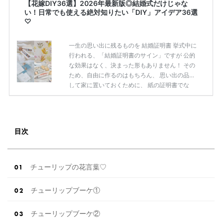
【花嫁DIY36選】2026年最新版◎結婚式だけじゃな
い！日常でも使える絶対知りたい「DIY」アイデア36選
♡
一生の思い出に残るものを 結婚証明書 挙式中に
行われる、「結婚証明書のサイン」ですが 公的
な効果はなく、決まった形もありません！ その
ため、自由に作るのはもちろん、 思い出の品と
して家に置いておくために、 紙の証明書でな
く、オブジェとしての 証明書も最近では増えて
いるんです♩ ＜結婚証明書って何？＊＞結婚証
明書の徹底解説♡お洒落なアイディア7選ご紹介
します♩* ドロップス そんな結婚証明書のオブ
目次
ジェで人気なのが、 ハートやスターなどのドロ
ップス。 様々な形のカード（チップ）に ゲスト
が「名前」と「お祝いのメッセージ」を 記入し
て、専用のパネルに入れていきます！ おふたり
チューリップの花言葉♡
が用意したパネルや瓶に […]
続きを読む
チューリップブーケ①
チューリップブーケ②