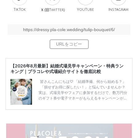
TikTok
旧
YouTube
Instagram
Ｘ(
Twitter)
https://dressy.pla-cole.wedding/tulip-bouquet/6/
【2026年8月最新】結婚式場見学キャンペーン・特典ラン
キング｜プラコレや式場紹介サイトを徹底比較
皆さんこんにちは♡ 「結婚準備、何から始める？」
「損せずお得に探したい！」と悩んでいませんか？
実は、式場見学やフェアに参加するだけで、数万円分
のギフト券や電子マネーがもらえるキャンペーンがあ
ります。 ただし、サイトごとに特典額や条件が違う
ため、比較せずに選ぶと損をしてしまうことも……。
そこでこの記事では、【2026年8月最新】結婚式場見
学キャンペーン特典ランキングを公開！ 比較サイ
ト：プラコレ、ゼクシィ、ハナユメ、マイナビ 掲載
内容：特典金額・条件・応募方法・注意点 「どこが
一番お得？」「プラコレの特典は？」といった疑問も