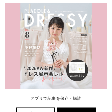
HPより引用 2011年9月に結婚した女優の上戸彩さん
とEXILEのHIROさん。 上戸さんに贈った婚約指輪
は、HIROさんの お知り合いのデザイナーに頼んだ特
注品とのこと。 ダイヤモンドがたくさん散りばめら
れているそうです。 神田うのさん・西村拓郎さ […]
続きを読む
アプリで記事を保存・購読