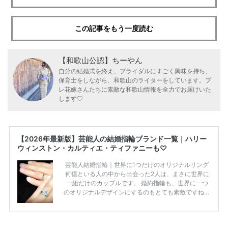
この記事をもう一度読む
【和歌山公認】ちーやん
自分の結婚式を終え、ブライダルにすごく興味を持ち、
保育士をしながら、和歌山のライターをしています。プ
レ花嫁さんたちに素敵な和歌山情報を全力でお届けいた
します♡
【2026年最新版】芸能人の結婚指輪ブランド一覧｜ハリー
ウィンストン・カルティエ・ティファニーも♡
芸能人結婚指輪｜世界に1つだけのオリジナルリング
何億といる人の中から出会った2人は、まさに世界に
一組だけのカップルです。 婚約指輪も、世界に一つ
のオリジナルデザインにするのもとても素敵ですね♡
お二人を象徴する物や事を、形で表したり、好きなも
のを形にするのも想い出になります。 上戸彩さん・H
IROさんの婚約指輪 出典:オスカープロモーション公式