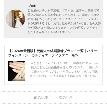
♡mii
名古屋の女子大を卒業後、ブライダル業界へ。素敵で可
愛い花嫁さんを日本中にたくさん増やし、幸せいっぱい
の毎日をつくるのが夢。ブライダルフラワーアレジメン
トを取得するほど、お花と結婚式が好き♥可愛いもの大好
き♥花嫁さまが気になるウェディングの可愛いアイディア
をたくさん発信しちゃいます｡.:*♡
【2026年最新版】芸能人の結婚指輪ブランド一覧｜ハリー
ウィンストン・カルティエ・ティファニーも♡
みなさま、こんにちは！ DRESSY編集部です♡ 「芸
能人はどんな結婚指輪を選んでいるの？」 「憧れの
女優さんと同じブランドが気になる♡」 そんな花嫁
さまに向けて、今回は芸能人夫婦が実際に選んだ結婚
指輪・婚約指輪をブランド別にまとめました！ ハリ
ーウィンストンやカルティエ、ティファニーなど世界
的ハイブランドから、俄（NIWAKA）やI-PRIMOなど
日本で人気のブランドまで幅広くご紹介。 さらに、
←
前の記事
次の記事
→
・愛用している芸能人夫婦 ・リングの特徴や魅力 ・
推定価格帯 ・花嫁人気が高い理由 などもあわせて解
説していきます♡ 「芸能人の結婚指輪ってやっぱり