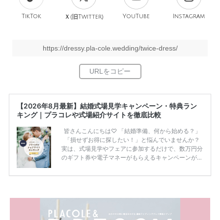
TikTok
旧
YouTube
Instagram
Ｘ(
Twitter)
https://dressy.pla-cole.wedding/twice-dress/
【2026年8月最新】結婚式場見学キャンペーン・特典ラン
キング｜プラコレや式場紹介サイトを徹底比較
皆さんこんにちは♡ 「結婚準備、何から始める？」
「損せずお得に探したい！」と悩んでいませんか？
実は、式場見学やフェアに参加するだけで、数万円分
のギフト券や電子マネーがもらえるキャンペーンがあ
ります。 ただし、サイトごとに特典額や条件が違う
ため、比較せずに選ぶと損をしてしまうことも……。
そこでこの記事では、【2026年8月最新】結婚式場見
学キャンペーン特典ランキングを公開！ 比較サイ
ト：プラコレ、ゼクシィ、ハナユメ、マイナビ 掲載
内容：特典金額・条件・応募方法・注意点 「どこが
一番お得？」「プラコレの特典は？」といった疑問も