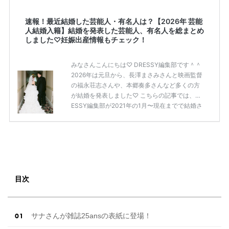
速報！最近結婚した芸能人・有名人は？【2026年 芸能
人結婚入籍】結婚を発表した芸能人、有名人を総まとめ
しました♡妊娠出産情報もチェック！
みなさんこんにちは♡ DRESSY編集部です＾＾
2026年は元旦から、長澤まさみさんと映画監督
の福永荘志さんや、本郷奏多さんなど多くの方
が結婚を発表しました♡ こちらの記事では、DR
ESSY編集部が2021年の1月〜現在までで結婚さ
れた芸能人の方をまとめてみました！ さまざま
な芸能人や有名人の方の幸せな結婚報告をぜひ
ご覧ください♡ こちらの記事は随時更新して行
きます◎ ぜひcheckしてくださいね♡ 【7/20
(土)7/21(日)7/22(月)限定】＜横浜駅直結＞結婚
式場相談やスタートドレスフォト、前撮り相談
もできちゃう♡ウェディング初体験フェス in 横
目次
浜⚐ 【7/27(土)7/28(日) […]
続きを読む
サナさんが雑誌25ansの表紙に登場！