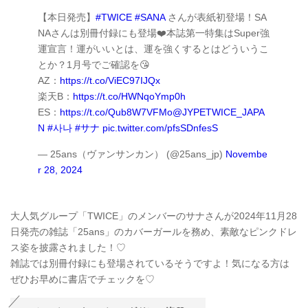
【本日発売】
#TWICE
#SANA
さんが表紙初登場！SA
NAさんは別冊付録にも登場❤️本誌第一特集はSuper強
運宣言！運がいいとは、運を強くするとはどういうこ
とか？1月号でご確認を😘
AZ：
https://t.co/ViEC97IJQx
楽天B：
https://t.co/HWNqoYmp0h
ES：
https://t.co/Qub8W7VFMo
@JYPETWICE_JAPA
N
#사나
#サナ
pic.twitter.com/pfsSDnfesS
— 25ans（ヴァンサンカン） (@25ans_jp)
Novembe
r 28, 2024
大人気グループ「TWICE」のメンバーのサナさんが2024年11月28
日発売の雑誌「25ans」のカバーガールを務め、素敵なピンクドレ
ス姿を披露されました！♡
雑誌では別冊付録にも登場されているそうですよ！気になる方は
ぜひお早めに書店でチェックを♡