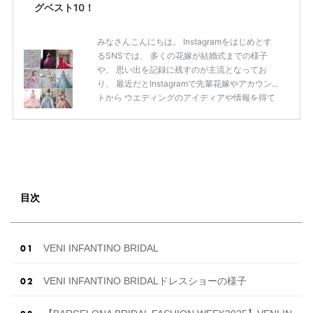
グベスト10！
みなさんこんにちは。 Instagramをはじめとす
るSNSでは、 多くの花嫁が結婚式までの様子
や、 思い出を記録に残すのが主流となってお
り、 最近だとInstagramで先輩花嫁やアカウン
トから ウエディングのアイディアや情報を得て
いる花嫁が増えてきていますよね。 ​ 今回は常に
アンテナをはっている TikTok、Instagramユー
ザー768名が 2025年秋冬新作ドレスコレクショ
ンの 人気投票に参加しました。 こちらの記事で
は集計結果をリアルなランキングにまとめてい
ます。 (※2025年8月の調査結果です) ​​ ドレスの
こだわりに関するアンケートでは、 全体の86％
目次
の女性がドレスにこ […]
続きを読む
VENI INFANTINO BRIDAL
VENI INFANTINO BRIDALドレスショーの様子