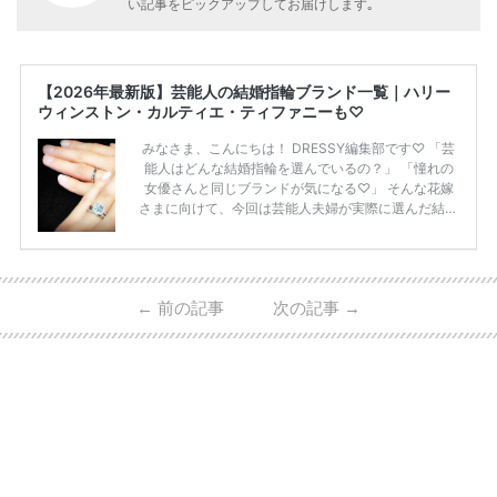
い記事をピックアップしてお届けします｡
【2026年最新版】芸能人の結婚指輪ブランド一覧｜ハリー
ウィンストン・カルティエ・ティファニーも♡
みなさま、こんにちは！ DRESSY編集部です♡ 「芸
能人はどんな結婚指輪を選んでいるの？」 「憧れの
女優さんと同じブランドが気になる♡」 そんな花嫁
さまに向けて、今回は芸能人夫婦が実際に選んだ結婚
指輪・婚約指輪をブランド別にまとめました！ ハリ
ーウィンストンやカルティエ、ティファニーなど世界
的ハイブランドから、俄（NIWAKA）やI-PRIMOなど
日本で人気のブランドまで幅広くご紹介。 さらに、
←
前の記事
次の記事
→
・愛用している芸能人夫婦 ・リングの特徴や魅力 ・
推定価格帯 ・花嫁人気が高い理由 などもあわせて解
説していきます♡ 「芸能人の結婚指輪ってやっぱり
高い？」 「手が届くブランドもある？」 「人気ブラ
[…]
続きを読む