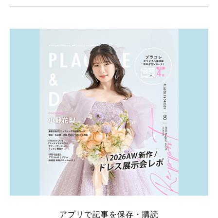
ため、比較せずに選ぶと損をしてしまうことも……。
そこでこの記事では、【2026年8月最新】結婚式場見
学キャンペーン特典ランキングを公開！ 比較サイ
ト：プラコレ、ゼクシィ、ハナユメ、マイナビ 掲載
内容：特典金額・条件・応募方法・注意点 「どこが
一番お得？」「プラコレの特典は？」といった疑問も
解決します。 まずは診断で候補を絞れる「ウェディ
ング診断」か、体験型 […]
続きを読む
アプリで記事を保存・購読