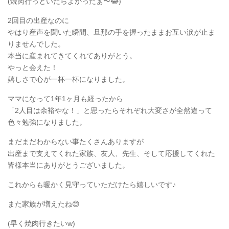
(焼肉行っといたらよかったぁ〜😂)
2回目の出産なのに
やはり産声を聞いた瞬間、旦那の手を握ったままお互い涙が止ま
りませんでした。
本当に産まれてきてくれてありがとう。
やっと会えた！
嬉しさで心が一杯一杯になりました。
ママになって1年1ヶ月も経ったから
「2人目は余裕やな！」と思ったらそれぞれ大変さが全然違って
色々勉強になりました。
まだまだわからない事たくさんありますが
出産まで支えてくれた家族、友人、先生、そして応援してくれた
皆様本当にありがとうございました。
これからも暖かく見守っていただけたら嬉しいです♪
また家族が増えたね😊
(早く焼肉行きたいw)