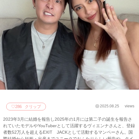
2025.08.25
views
♡
286
クリップ
2023年3月に結婚を報告し2025年の1月には第二子の誕生を報告さ
れていたモデルやYouTuberとして活躍するヴィエンナさんと、登録
者数52万人を超えるEXIT JACKとして活動するマンペーさん。国
際結婚から妊娠・出産までユニークでおふたりらしい報告や、タイ