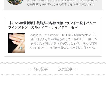
いつまでも幸せをもたらしますように...たくさんの素敵
な結婚式を広めてたくさんの幸せを世界に届けます！
【2026年最新版】芸能人の結婚指輪ブランド一覧｜ハリー
ウィンストン・カルティエ・ティファニーも♡
みなさま、こんにちは！ DRESSY編集部です♡ 「芸
能人はどんな結婚指輪を選んでいるの？」 「憧れの
女優さんと同じブランドが気になる♡」 そんな花嫁
さまに向けて、今回は芸能人夫婦が実際に選んだ結婚
指輪・婚約指輪をブランド別にまとめました！ ハリ
ーウィンストンやカルティエ、ティファニーなど世界
的ハイブランドから、俄（NIWAKA）やI-PRIMOなど
日本で人気のブランドまで幅広くご紹介。 さらに、
←
前の記事
次の記事
→
・愛用している芸能人夫婦 ・リングの特徴や魅力 ・
推定価格帯 ・花嫁人気が高い理由 などもあわせて解
説していきます♡ 「芸能人の結婚指輪ってやっぱり
高い？」 「手が届くブランドもある？」 「人気ブラ
[…]
続きを読む