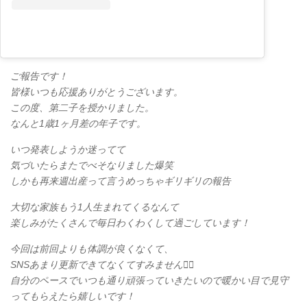
ご報告です！
皆様いつも応援ありがとうございます。
この度、第二子を授かりました。
なんと1歳1ヶ月差の年子です。
いつ発表しようか迷ってて
気づいたらまたでべそなりました爆笑
しかも再来週出産って言うめっちゃギリギリの報告
大切な家族もう1人生まれてくるなんて
楽しみがたくさんで毎日わくわくして過ごしています！
今回は前回よりも体調が良くなくて、
SNSあまり更新できてなくてすみません🙇‍♀️
自分のペースでいつも通り頑張っていきたいので暖かい目で見守
ってもらえたら嬉しいです！