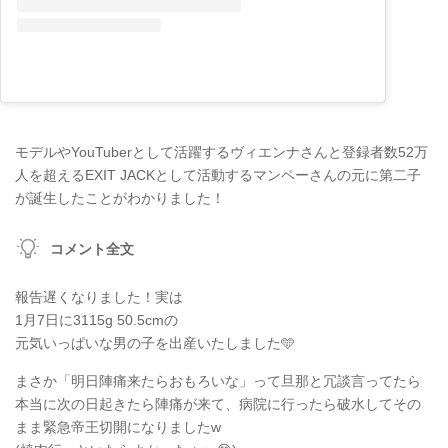
モデルやYouTuberとして活躍するヴィエンナさんと登録者数52万
人を超えるEXIT JACKとして活動するマンペーさんの元に第二子
が誕生したことがわかりました！
コメント全文
報告遅くなりました！実は
1月7日に3115g 50.5cmの
元気いっぱいな男の子を出産いたしました🩵
まさか「明日陣痛来たらおもろいな」って旦那と冗談言ってたら
本当に次の日起きたら陣痛が来て、病院に行ったら破水してその
まま緊急帝王切開になりましたw