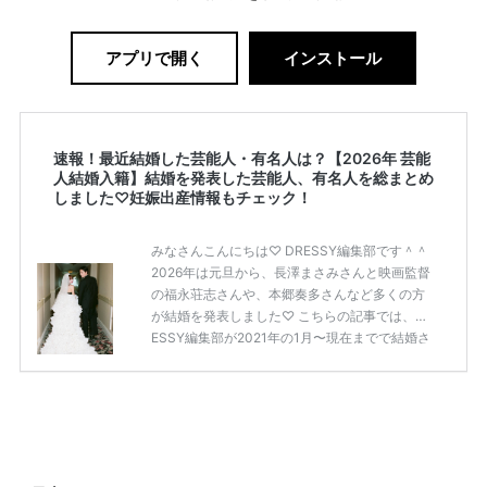
アプリで開く
インストール
速報！最近結婚した芸能人・有名人は？【2026年 芸能
人結婚入籍】結婚を発表した芸能人、有名人を総まとめ
しました♡妊娠出産情報もチェック！
みなさんこんにちは♡ DRESSY編集部です＾＾
2026年は元旦から、長澤まさみさんと映画監督
の福永荘志さんや、本郷奏多さんなど多くの方
が結婚を発表しました♡ こちらの記事では、DR
ESSY編集部が2021年の1月〜現在までで結婚さ
れた芸能人の方をまとめてみました！ さまざま
な芸能人や有名人の方の幸せな結婚報告をぜひ
ご覧ください♡ こちらの記事は随時更新して行
きます◎ ぜひcheckしてくださいね♡ 【7/20
(土)7/21(日)7/22(月)限定】＜横浜駅直結＞結婚
式場相談やスタートドレスフォト、前撮り相談