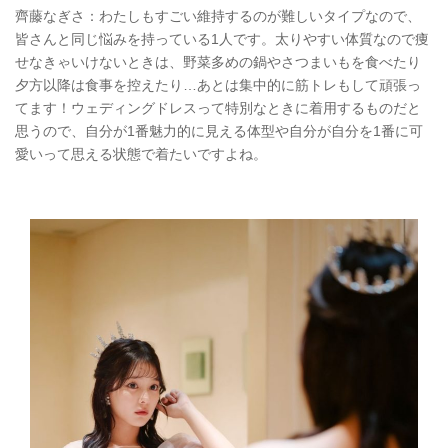
齊藤なぎさ：わたしもすごい維持するのが難しいタイプなので、
皆さんと同じ悩みを持っている1人です。太りやすい体質なので痩
せなきゃいけないときは、野菜多めの鍋やさつまいもを食べたり
夕方以降は食事を控えたり…あとは集中的に筋トレもして頑張っ
てます！ウェディングドレスって特別なときに着用するものだと
思うので、自分が1番魅力的に見える体型や自分が自分を1番に可
愛いって思える状態で着たいですよね。