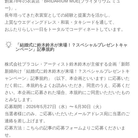
創業78年の衣裳店「BRIDARIUM MUE(ブライダリウム ミュ
ー)」。
長年培ってきた衣裳室としての経験と提案力を活かし、
上質なウエディングドレス・和装・タキシードを通して、
おふたりらしい一日をトータルでコーディネートしています。
「結婚式に鈴木鈴木が来場！？スペシャルプレゼントキャ
ンペーン」記事規約
株式会社プラコレ・アーティスト鈴木鈴木が主催する企画「新郎
新婦向け「結婚式に鈴木鈴木が来場！？スペシャルプレゼントキ
ャンペーン」記事規約」（以下、本企画といいます）に応募いた
だく前に、本規約をよくお読みいただき、同意のうえ、応募くだ
さい。本企画に応募された場合、本規約にご同意いただいたもの
とみなします。
応募期間：2026年5月27日（水）〜 6月30日（火）
当選者様にのみ、ご応募いただいたメールアドレス宛に当選のご
連絡を差し上げます。
応募方法：こちらの記事の応募フォームよりご応募くださいま
せ。