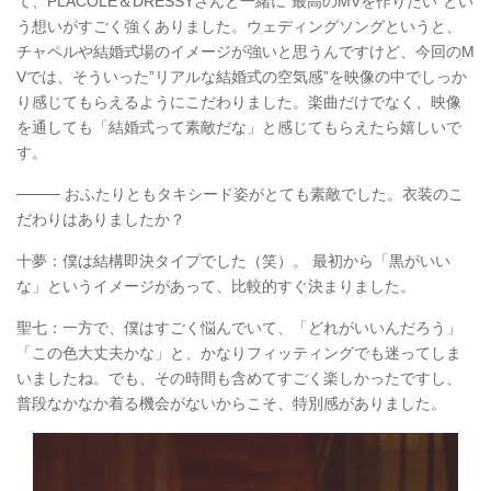
て、PLACOLE＆DRESSYさんと一緒に”最高のMVを作りたい”とい
う想いがすごく強くありました。ウェディングソングというと、
チャペルや結婚式場のイメージが強いと思うんですけど、今回のM
Vでは、そういった”リアルな結婚式の空気感”を映像の中でしっか
り感じてもらえるようにこだわりました。楽曲だけでなく、映像
を通しても「結婚式って素敵だな」と感じてもらえたら嬉しいで
す。
──── おふたりともタキシード姿がとても素敵でした。衣装のこ
だわりはありましたか？
十夢：僕は結構即決タイプでした（笑）。 最初から「黒がいい
な」というイメージがあって、比較的すぐ決まりました。
聖七：一方で、僕はすごく悩んでいて、「どれがいいんだろう」
「この色大丈夫かな」と、かなりフィッティングでも迷ってしま
いましたね。でも、その時間も含めてすごく楽しかったですし、
普段なかなか着る機会がないからこそ、特別感がありました。