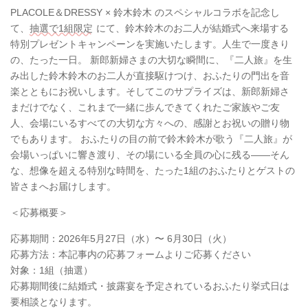
PLACOLE＆DRESSY × 鈴木鈴木 のスペシャルコラボを記念し
て、
抽選で1組限定
にて、鈴木鈴木のお二人が結婚式へ来場する
特別プレゼントキャンペーンを実施いたします。人生で一度きり
の、たった一日。 新郎新婦さまの大切な瞬間に、『二人旅』を生
み出した鈴木鈴木のお二人が直接駆けつけ、おふたりの門出を音
楽とともにお祝いします。そしてこのサプライズは、新郎新婦さ
まだけでなく、これまで一緒に歩んできてくれたご家族やご友
人、会場にいるすべての大切な方々への、感謝とお祝いの贈り物
でもあります。 おふたりの目の前で鈴木鈴木が歌う『二人旅』が
会場いっぱいに響き渡り、その場にいる全員の心に残る——そん
な、想像を超える特別な時間を、たった1組のおふたりとゲストの
皆さまへお届けします。
＜応募概要＞
応募期間：2026年5月27日（水）〜 6月30日（火）
応募方法：本記事内の応募フォームよりご応募ください
対象：1組（抽選）
応募期間後に結婚式・披露宴を予定されているおふたり挙式日は
要相談となります。