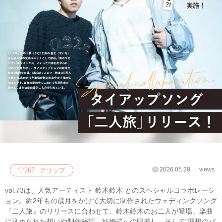
2026.05.28
views
♡
267
クリップ
vol.73は、人気アーティスト 鈴木鈴木 とのスペシャルコラボレーシ
ョン。約2年もの歳月をかけて大切に制作されたウェディングソング
『二人旅』のリリースに合わせて、鈴木鈴木のお二人が登場。楽曲
に込められた想いや制作秘話、結婚式への眼差し、そして"理想のパ