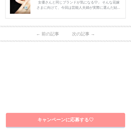
女優さんと同じブランドが気になる♡」 そんな花嫁
さまに向けて、今回は芸能人夫婦が実際に選んだ結婚
指輪・婚約指輪をブランド別にまとめました！ ハリ
ーウィンストンやカルティエ、ティファニーなど世界
的ハイブランドから、俄（NIWAKA）やI-PRIMOなど
日本で人気のブランドまで幅広くご紹介。 さらに、
←
前の記事
次の記事
→
・愛用している芸能人夫婦 ・リングの特徴や魅力 ・
推定価格帯 ・花嫁人気が高い理由 などもあわせて解
説していきます♡ 「芸能人の結婚指輪ってやっぱり
高い？」 「手が届くブランドもある？」 「人気ブラ
[…]
続きを読む
キャンペーンに応募する♡