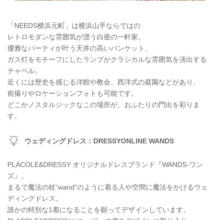
「NEEDS横浜元町」は横浜山手ならではの
レトロモダンな雰囲気が漂う白亜の一軒家。
優雅なパーティが叶う天井の高いバンケット、
ガス灯をモチーフにしたランプがクラシカルな雰囲気を演出する
チャペル。
近くには歴史を感じる洋館や教会、西洋式の庭園などがあり、
前撮りやロケーションフォトも可能です。
どこかノスタルジックなこの場所が、おふたりの門出を彩りま
す。
ウェディングドレス：DRESSYONLINE WANDS
PLACOLE&DRESSY オリジナルドレスブランド『WANDS-ワン
ズ』。
まるで魔法の杖“wand”のように着る人や空間に魔法をかけるウェ
ディングドレス。
誰かの特別な1着になることを願ってデザインしています。