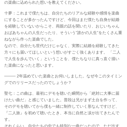
の楽曲に込められた想いを教えてください。
十夢：これまで僕たちは、自分たちのリアルな経験や感情を楽曲
にすることが多かったんですけど、今回はまだ僕たち自身が結婚
を経験していないからこそ、両親の話を聞いたり、おじいちゃん
おばあちゃんの人生だったり、そういう”誰かの人生”をたくさん重
ねながら作った楽曲でした。
なので、自分たち世代だけじゃなく、実際に結婚を経験してきた
方々にも届いてほしいという想いがすごく強くあります。 「二人
で人生を歩んでいく」ということを、僕たちなりに真っ直ぐ描い
た楽曲になったと思います。
──── 2年温めていた楽曲とお伺いしました。なぜ今このタイミン
グでのリリースだったのでしょうか？
聖七：この曲は、最初にデモを聴いた瞬間から「絶対に大事に届
けたい曲だ」と感じていました。普段は兄がまず土台を作って、
そのデモを聴いてから僕も一緒に制作していく形なんですけど、
『二人旅』を初めて聴いたとき、本当に自然と涙が出てきたんで
す。
それくらい、自分たちの中でも特別な一曲だったので、ただ出す