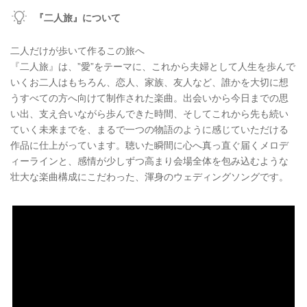
『二人旅』について
二人だけが歩いて作るこの旅へ
『二人旅』は、”愛”をテーマに、これから夫婦として人生を歩んで
いくお二人はもちろん、恋人、家族、友人など、誰かを大切に想
うすべての方へ向けて制作された楽曲。出会いから今日までの思
い出、支え合いながら歩んできた時間、そしてこれから先も続い
ていく未来までを、まるで一つの物語のように感じていただける
作品に仕上がっています。聴いた瞬間に心へ真っ直ぐ届くメロデ
ィーラインと、感情が少しずつ高まり会場全体を包み込むような
壮大な楽曲構成にこだわった、渾身のウェディングソングです。