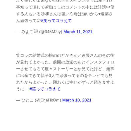
泣く事しか出来ない😔和さんのインスタで出産された
事知って涙して👶励ましのコメントの中には誹謗中傷
する人もいる😠和さんは強い💪母は強いから♥遠藤さ
ん頑張って😊
#笑ってコラえて
— みよこ🐱 (@345M2ty)
March 11, 2021
笑コラの結婚式の旅ののどかさんと遠藤さんのその後
が見れてよかった。前回の放送のあとインスタフォロ
ーさせてもろて度々ストーリーとか見てたけど、無事
に出産できて親子3人で頑張ってるのをテレビでも見
れたからよかった。願わくば幸せがずっと続きますよ
うに…
#笑ってコラえて
— ひとこ (@ChaHitOm)
March 10, 2021