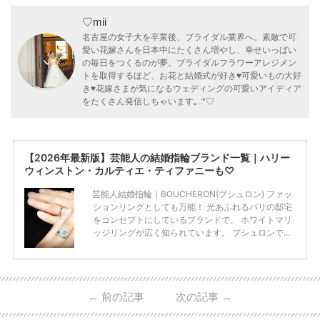
♡mii
名古屋の女子大を卒業後、ブライダル業界へ。素敵で可
愛い花嫁さんを日本中にたくさん増やし、幸せいっぱい
の毎日をつくるのが夢。ブライダルフラワーアレジメン
トを取得するほど、お花と結婚式が好き♥可愛いもの大好
き♥花嫁さまが気になるウェディングの可愛いアイディア
をたくさん発信しちゃいます｡.:*♡
【2026年最新版】芸能人の結婚指輪ブランド一覧｜ハリー
ウィンストン・カルティエ・ティファニーも♡
芸能人結婚指輪｜BOUCHERON(ブシュロン) ファッ
ションリングとしても万能！ 光あふれるパリの邸宅
をコンセプトにしているブランドで、 ホワイトマリ
ッジリングが広く知られています。 ブシュロンで特
に人気を集めている 「キャトルホワイトマリッジリ
ング」は、 小栗さんと山田さんが結婚指輪に選ばれ
ました！ 存在感がしっかりある上にラグジュアリー
なので、 とても人気となっているのです。 その相場
←
前の記事
次の記事
→
は、10～30万円ほどとなっています。 小栗旬さん・
山田優さんの結婚指輪 出典:ブシュロンの公式HPをch