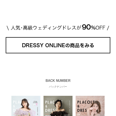
eck！ 婚約指輪にTiffanyを着用された 小栗旬さんと
山田優さん。 結婚指輪は、ブシュロン（ […]
続きを
読む
BACK NUMBER
バックナンバー