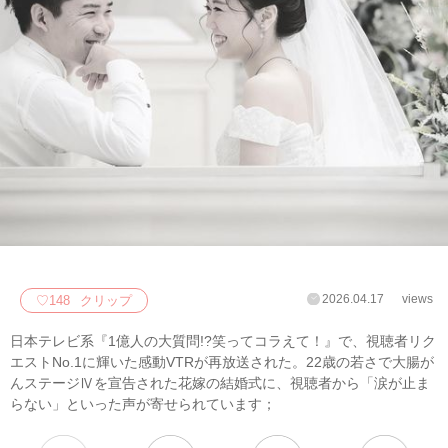
2026.04.17
views
♡
148
クリップ
日本テレビ系『1億人の大質問!?笑ってコラえて！』で、視聴者リク
エストNo.1に輝いた感動VTRが再放送された。22歳の若さで大腸が
んステージⅣを宣告された花嫁の結婚式に、視聴者から「涙が止ま
らない」といった声が寄せられています；