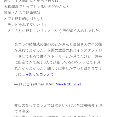
若くして大腸がんと患った彼女は、
天真爛漫でとっても明るいのどかさんと
遠藤さんのご結婚式は、
とても感動的な回となり、
「テレビをみて泣いた！」
「久しぶりに感動した！」と、いう声が多くみられました。
笑コラの結婚式の旅ののどかさんと遠藤さんのその後
が見れてよかった。前回の放送のあとインスタフォロ
ーさせてもろて度々ストーリーとか見てたけど、無事
に出産できて親子3人で頑張ってるのをテレビでも見
れたからよかった。願わくば幸せがずっと続きますよ
うに…
#笑ってコラえて
— ひとこ (@ChaHitOm)
March 10, 2021
昨日の笑ってコラえては次男いたけど号泣😭去年も見
て号泣😭