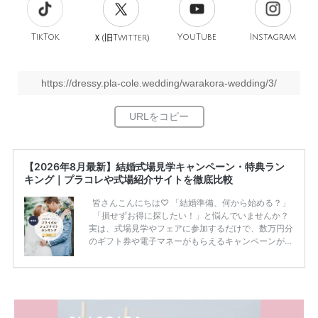
TikTok
旧
YouTube
Instagram
Ｘ(
Twitter)
https://dressy.pla-cole.wedding/warakora-wedding/3/
【2026年8月最新】結婚式場見学キャンペーン・特典ラン
キング｜プラコレや式場紹介サイトを徹底比較
皆さんこんにちは♡ 「結婚準備、何から始める？」
「損せずお得に探したい！」と悩んでいませんか？
実は、式場見学やフェアに参加するだけで、数万円分
のギフト券や電子マネーがもらえるキャンペーンがあ
ります。 ただし、サイトごとに特典額や条件が違う
ため、比較せずに選ぶと損をしてしまうことも……。
そこでこの記事では、【2026年8月最新】結婚式場見
学キャンペーン特典ランキングを公開！ 比較サイ
ト：プラコレ、ゼクシィ、ハナユメ、マイナビ 掲載
内容：特典金額・条件・応募方法・注意点 「どこが