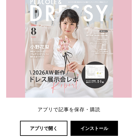
一番お得？」「プラコレの特典は？」といった疑問も
解決します。 まずは診断で候補を絞れる「ウェディ
ング診断」か、体験型 […]
続きを読む
アプリで記事を保存・購読
アプリで開く
インストール