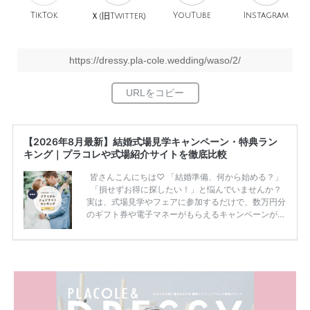
TikTok
旧
YouTube
Instagram
Ｘ(
Twitter)
https://dressy.pla-cole.wedding/waso/2/
【2026年8月最新】結婚式場見学キャンペーン・特典ラン
キング｜プラコレや式場紹介サイトを徹底比較
皆さんこんにちは♡ 「結婚準備、何から始める？」
「損せずお得に探したい！」と悩んでいませんか？
実は、式場見学やフェアに参加するだけで、数万円分
のギフト券や電子マネーがもらえるキャンペーンがあ
ります。 ただし、サイトごとに特典額や条件が違う
ため、比較せずに選ぶと損をしてしまうことも……。
そこでこの記事では、【2026年8月最新】結婚式場見
学キャンペーン特典ランキングを公開！ 比較サイ
ト：プラコレ、ゼクシィ、ハナユメ、マイナビ 掲載
内容：特典金額・条件・応募方法・注意点 「どこが
一番お得？」「プラコレの特典は？」といった疑問も