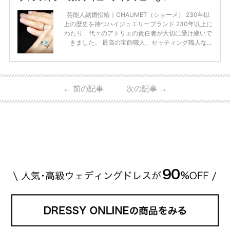
芸能人結婚指輪｜CHAUMET（ショーメ） 230年以
上の歴史を持つハイジュエリーブランド 230年以上に
わたり、代々のアトリエの責任者が大切に受け継いで
きました。 最高の宝飾職人、セッティング職人な
ど、 ジュエリー製作にかかわる人々が、厳選された
高品質の宝石を扱っています。 至高のデザインと品
質にうっとりしてしまうブランドです♡ 矢沢心さ
ん・魔裟斗さんの婚約指輪 魔裟斗さんが矢沢さんに
←
前の記事
次の記事
→
贈られた指輪は1カラットのものです。 ショーメの価
格相場は30万～60万ですが、 高いものだと数百万円
程です。1カラットが約200万円なので、 魔裟斗さん
が選んだ指輪は200万円以上のものだと想定できま
す。 【 […]
続きを読む