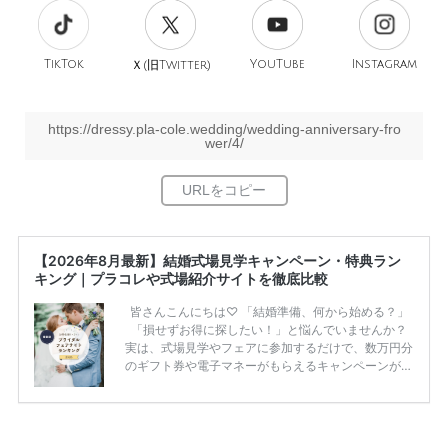
TikTok
旧
YouTube
Instagram
Ｘ(
Twitter)
https://dressy.pla-cole.wedding/wedding-anniversary-fro
wer/4/
【2026年8月最新】結婚式場見学キャンペーン・特典ラン
キング｜プラコレや式場紹介サイトを徹底比較
皆さんこんにちは♡ 「結婚準備、何から始める？」
「損せずお得に探したい！」と悩んでいませんか？
実は、式場見学やフェアに参加するだけで、数万円分
のギフト券や電子マネーがもらえるキャンペーンがあ
ります。 ただし、サイトごとに特典額や条件が違う
ため、比較せずに選ぶと損をしてしまうことも……。
そこでこの記事では、【2026年8月最新】結婚式場見
学キャンペーン特典ランキングを公開！ 比較サイ