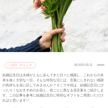
2025.05.11
views
♡
277
クリップ
結婚記念日は夫婦がともに歩んできた日々に感謝し、これからの未
来を描く大切な一日。そんな特別な日には、言葉にしきれない感謝
の気持ちを花に託してみませんか？そこで今回は、結婚記念日にぴ
ったり！なおすすめのお花と、色ごとに異なる花言葉をご紹介しま
す。この記事を参考に結婚記念日に特別なギフトをご用意いただけ
ればと思います♡