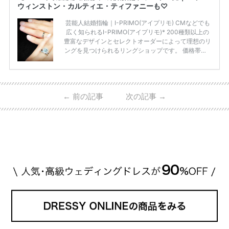
ウィンストン・カルティエ・ティファニーも♡
芸能人結婚指輪｜I-PRIMO(アイプリモ) CMなどでも
広く知られるI-PRIMO(アイプリモ)* 200種類以上の
豊富なデザインとセレクトオーダーによって理想のリ
ングを見つけられるリングショップです。 価格帯は2
0万円から50万円ほどの予算でも夫婦2人分の指輪購
入が可能♩ コスパ的にも20代の若い夫婦に人気のよ
うです♡ 志田未来さんの指輪 📺TV 情報📺#日本テレ
ビ 系 にて10月5日22時～スタートする水曜ドラマ『
←
前の記事
次の記事
→
#ファーストペンギン! 』で山藤 そよ役を演じます💁🏻‍♀️
皆さま、ぜひ📺ご覧ください🙏🏻https://t.co/CqTMZ
Ns4lf… @ntv_penguin pic […]
続きを読む