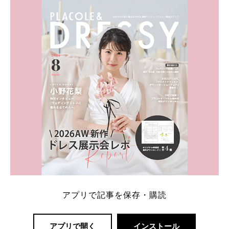
ト：プラコレ、ゼクシィ、ハナユメ、マイナビ 掲載
内容：特典金額・条件・応募方法・注意点 「どこが
一番お得？」「プラコレの特典は？」といった疑問も
解決します。 まずは診断で候補を絞れる「ウェディ
ング診断」か、体験型 […]
続きを読む
アプリで記事を保存・購読
アプリで開く
インストール