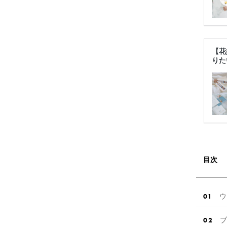
【花
りた
目次
ウ
ブ