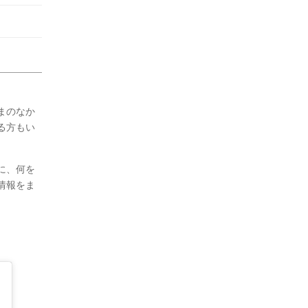
まのなか
る方もい
に、何を
情報をま