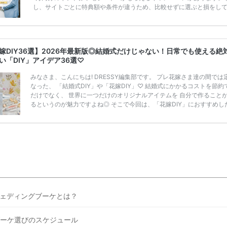
し、サイトごとに特典額や条件が違うため、比較せずに選ぶと損をし
うことも……。 そこでこの記事では、【2026年8月最新】結婚式場見
ンペーン特典ランキングを公開！ 比較サイト：プラコレ、ゼクシィ、
メ、マイナビ 掲載内容：特典金額・条件・応募方法・注意点 「どこが
得？」「プラコレの特典は？」といった疑問も解決します。 まずは診
嫁DIY36選】2026年最新版◎結婚式だけじゃない！日常でも使える絶
補を絞れる「ウェディング診断」か、体験型 […]
続きを読む
い「DIY」アイデア36選♡
みなさま、こんにちは! DRESSY編集部です。 プレ花嫁さま達の間では
なった、 「結婚式DIY」や「花嫁DIY」♡ 結婚式にかかるコストを節約
だけでなく、 世界に一つだけのオリジナルアイテムを 自分で作ること
るというのが魅力ですよね◎ そこで今回は、「花嫁DIY」におすすめし
定番アイテムからトレンドのおしゃれアイテムまで まとめてご紹介しま
ぜひ最後までcheckして オリジナルアイテムを作ってみてくださいね◎
嫁必見／今月の式場探しで特典が貰えるサイトランキング♡ 【7月はと
豪華◎*】式場探しで特典が貰えるサイトランキング♡♥各社のキャン
内容をま […]
続きを読む
ェディングブーケとは？
ーケ選びのスケジュール