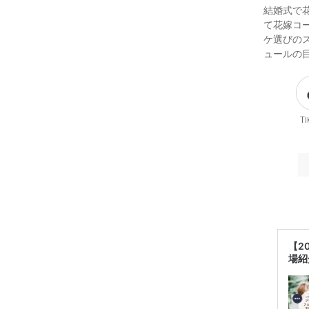
結婚式で
て花嫁コ
ケ選びの
ュールの
Ti
【2
場紹