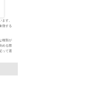
います。
象徴する
な種類が
決める際
配って選