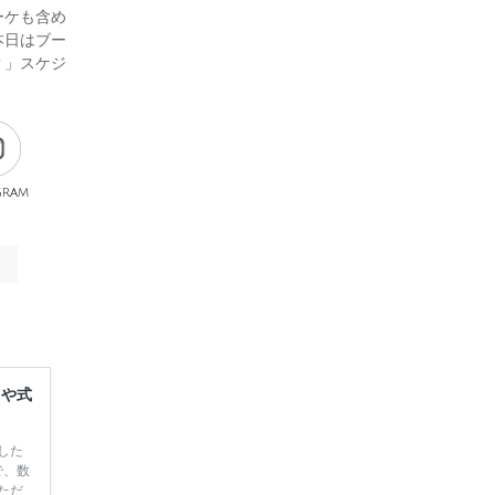
ーケも含め
本日はブー
？」スケジ
gram
レや式
した
で、数
ただ