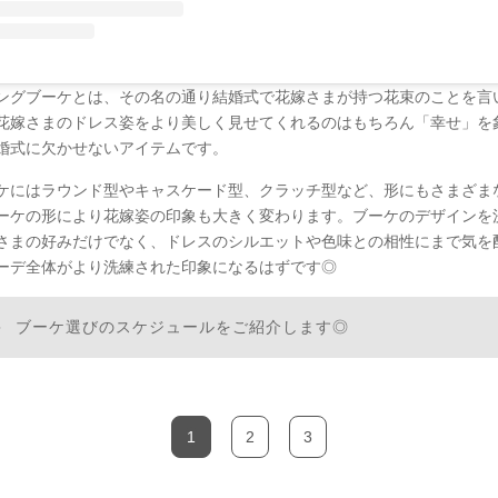
ングブーケとは、その名の通り結婚式で花嫁さまが持つ花束のことを言
花嫁さまのドレス姿をより美しく見せてくれるのはもちろん「幸せ」を
婚式に欠かせないアイテムです。
ケにはラウンド型やキャスケード型、クラッチ型など、形にもさまざま
ーケの形により花嫁姿の印象も大きく変わります。ブーケのデザインを
さまの好みだけでなく、ドレスのシルエットや色味との相性にまで気を
ーデ全体がより洗練された印象になるはずです◎
ブーケ選びのスケジュールをご紹介します◎
1
2
3