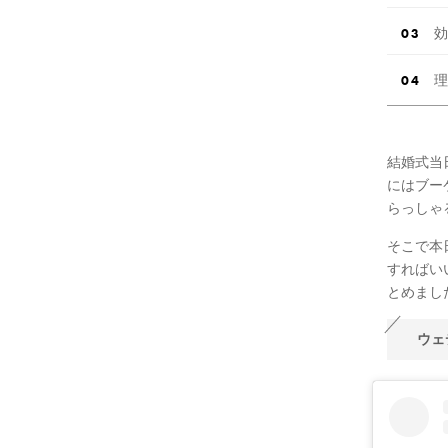
効
理
結婚式当
にはブー
らっしゃ
そこで本
すればい
とめまし
ウェ