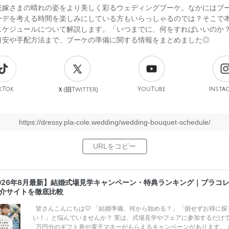
花嫁さまの晴れの姿をより美しく彩るウェディングブーケ。なかにはブ
ーデを考える時間を楽しみにしている方もいらっしゃるのでは？そこで
スケジュールについて解説します。「いつまでに、何をすればいいのか
目安や手配方法まで、ブーケの準備に関する情報をまとめました◎
kTok
旧
YouTube
Insta
Ｘ(
Twitter)
https://dressy.pla-cole.wedding/wedding-bouquet-schedule/
026年8月最新】結婚式場見学キャンペーン・特典ランキング｜プラコ
介サイトを徹底比較
皆さんこんにちは♡ 「結婚準備、何から始める？」「損せずお得に探
い！」と悩んでいませんか？ 実は、式場見学やフェアに参加するだけ
万円分のギフト券や電子マネーがもらえるキャンペーンがあります。 