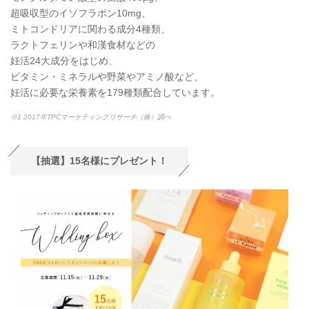
超吸収型のイソフラボン10mg、
ミトコンドリアに関わる成分4種類、
ラクトフェリンや和漢食材などの
妊活24大成分をはじめ、
ビタミン・ミネラルや野菜やアミノ酸など、
妊活に必要な栄養素を179種類配合しています。
※1 2017年TPCマーケティングリサーチ（株）調べ
【抽選】15名様にプレゼント！