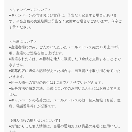
＜キャンペーンについて＞
●キャンペーンの内容および賞品は、予告なく変更する場合がありま
す。※当企画の実施期間は予告なく変更する場合がございます。何卒ご
了承ください。
＜当選について＞
●当選者様にのみ、ご入力いただいたメールアドレス宛に12月上~中旬
頃、当選のご連絡を差し上げます。
●当選された方は、本権利を他人に譲渡したり金銭と交換することはで
きません。
●応募内容に虚偽の記載があった場合は、当選資格を取り消させていた
だきます。
●同一人物への賞品の送付は1点までとさせていただきます。
●応募方法や抽選方法、当選についてのお問い合わせにはお答えできま
せん。
●キャンペーンの応募には、メールアドレスの他、個人情報（名前、住
所、電話番号等）が必要です。
【個人情報の取り扱いについて】
●お預かりした個人情報は、当選の通知および賞品の発送に使用いたし
ます。