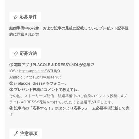
応募条件
結婚準備中の花嫁、および記事の最後に記載しているプレゼント記事規
約に同意された方
応募方法
① 花嫁アプリPLACOLE & DRESSYのDLが必須♡
IOS：
https://apple.co/36TUIy0
Android：
https://bit.ly/3gaeN6t
② @placole_dressy をフォロー。
③ プレゼント投稿にコメントで教えてね。
その他、ストーリーズ配信、結婚準備中のご自身のインスタ投稿に#プ
ラコレ #DRESSY花嫁をつけていただくと当選率がUPします。
④ 記事内の「応募する！」ボタンより応募フォーム必要事項記載して完
了
注意事項