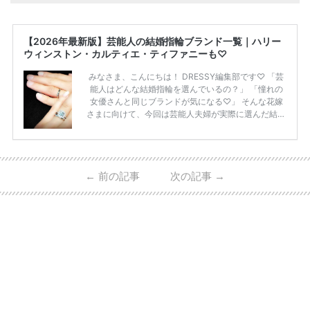
【2026年最新版】芸能人の結婚指輪ブランド一覧｜ハリー
ウィンストン・カルティエ・ティファニーも♡
みなさま、こんにちは！ DRESSY編集部です♡ 「芸
能人はどんな結婚指輪を選んでいるの？」 「憧れの
女優さんと同じブランドが気になる♡」 そんな花嫁
さまに向けて、今回は芸能人夫婦が実際に選んだ結婚
指輪・婚約指輪をブランド別にまとめました！ ハリ
ーウィンストンやカルティエ、ティファニーなど世界
的ハイブランドから、俄（NIWAKA）やI-PRIMOなど
日本で人気のブランドまで幅広くご紹介。 さらに、
←
前の記事
次の記事
→
・愛用している芸能人夫婦 ・リングの特徴や魅力 ・
推定価格帯 ・花嫁人気が高い理由 などもあわせて解
説していきます♡ 「芸能人の結婚指輪ってやっぱり
高い？」 「手が届くブランドもある？」 「人気ブラ
[…]
続きを読む