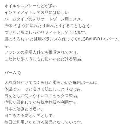
オイルやスプレーなどが多い
インティメイトケア製品には珍しい
バームタイプのデリケートゾーン用コスメ。
液体 のように流れたり垂れたりすることもなく、
つけたい所にしっかりフィットしてくれます。
肌のうるお いと健康バランスを保ってくれるBAUBO Le バーム
は、
フランスの産婦人科でも推奨されており、
こだわり派の方にもお使いいただける製品。
バーム Q
天然成分だけでつくられた柔らかいお尻用バームは、
体温でスーッと溶けて肌にしっとりなじみ、
男女ともに使いやすいユニセックス製品。
症状が悪化してから抗生物質を利用する
日本の治療とは違い、
日ごろの予防とケアとして、
毎日ご利用いただける製品となっています。