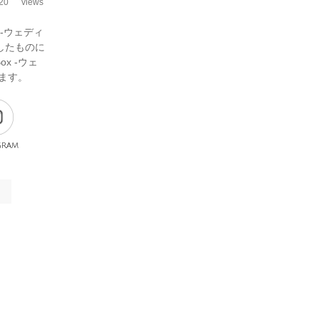
20
views
 -ウェディ
したものに
x -ウェ
ます。
gram