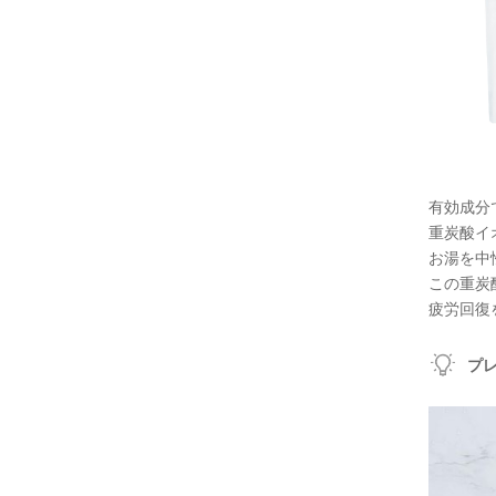
有効成分
重炭酸イ
お湯を中
この重炭
疲労回復
プレ