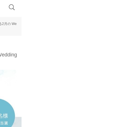
2月の We
ding