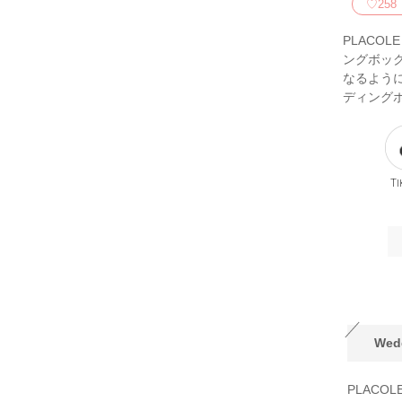
♡
258
PLACOL
ングボック
なるように
ディング
Ti
Wed
PLACO