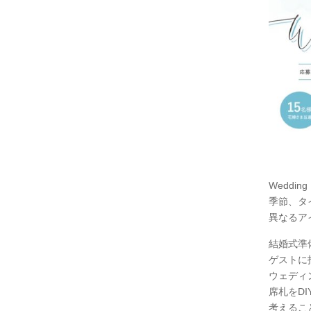
Weddi
季節、タ
異なるア
結婚式準
ゲストに
ウェディ
席札をD
考えるこ