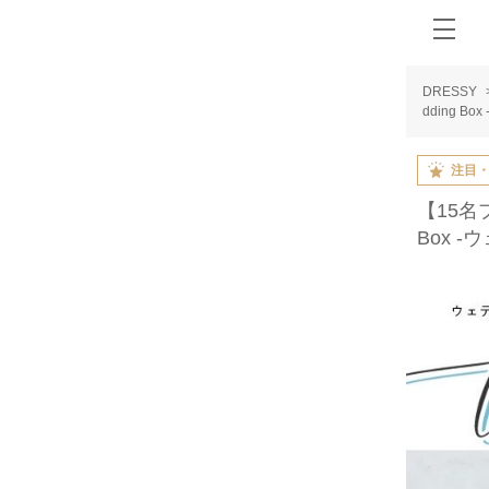
DRESSY
dding 
注目
【15名
Box 