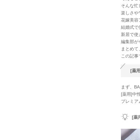
そんな忙
楽しさや
花嫁美容
結婚式で
新居で使
編集部が
まとめて
この記事
[薬
まず、BA
[薬用]中
プレミアム
[薬