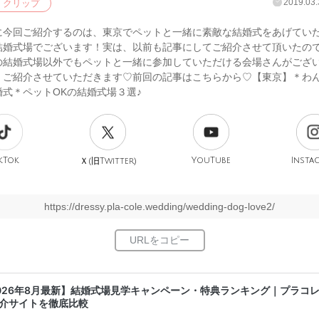
2019.03.
クリップ
に今回ご紹介するのは、東京でペットと一緒に素敵な結婚式をあげてい
結婚式場でございます！実は、以前も記事にしてご紹介させて頂いたの
の結婚式場以外でもペットと一緒に参加していただける会場さんがござ
、ご紹介させていただきます♡前回の記事はこちらから♡【東京】＊わ
婚式＊ペットOKの結婚式場３選♪
kTok
旧
YouTube
Insta
Ｘ(
Twitter)
https://dressy.pla-cole.wedding/wedding-dog-love2/
026年8月最新】結婚式場見学キャンペーン・特典ランキング｜プラコ
介サイトを徹底比較