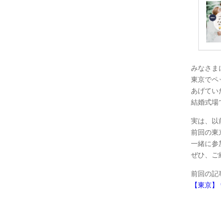
みなさま
東京でペ
あげてい
結婚式場
実は、以
前回の東
一緒に参
ぜひ、ご
前回の記
【東京】