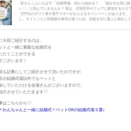
皆さんこんにちは♡ 「結婚準備、何から始める？」「損せずお得に探
い！」と悩んでいませんか？ 実は、式場見学やフェアに参加するだけ
万円分のギフト券や電子マネーがもらえるキャンペーンがあります。 
し、サイトごとに特典額や条件が違うため、比較せずに選ぶと損をし
うことも……。 そこでこの記事では、【2026年8月最新】結婚式場見
ンペーン特典ランキングを公開！ 比較サイト：プラコレ、ゼクシィ、
メ、マイナビ 掲載内容：特典金額・条件・応募方法・注意点 「どこが
得？」「プラコレの特典は？」といった疑問も解決します。 まずは診
に今回ご紹介するのは、
補を絞れる「ウェディング診断」か、体験型 […]
続きを読む
ットと一緒に素敵な結婚式を
ただくことができる
でございます！
前も記事にしてご紹介させて頂いたのですが、
京の結婚式場以外でもペットと
加していただける会場さんがございますので、
紹介させていただきます♡
事はこちらから♡
＊わんちゃんと一緒に結婚式＊ペットOKの結婚式場３選♪