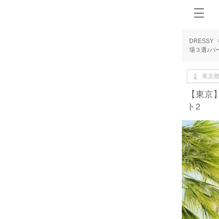
DRESSY
場３選♪パ
東京
【東京
ト2