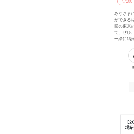
♡
100
みなさま
ができる
回の東京
で、ぜひ
一緒に結
Ti
【2
場紹