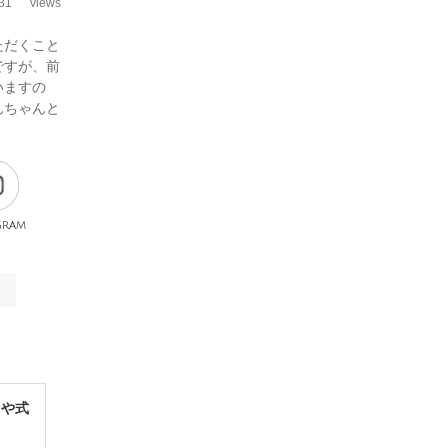
31
views
ただくこと
ですが、前
いますの
んちゃんと
gram
レや式