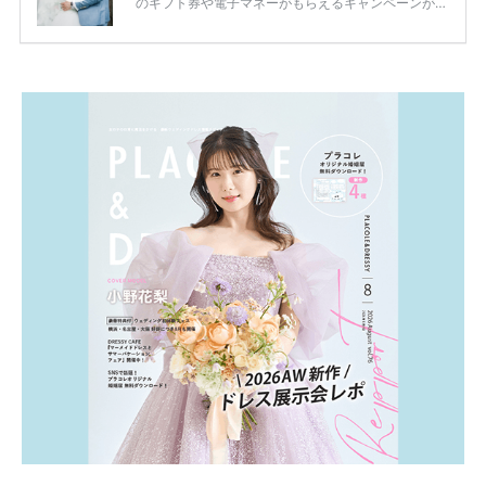
のギフト券や電子マネーがもらえるキャンペーンがあ
ります。 ただし、サイトごとに特典額や条件が違う
ため、比較せずに選ぶと損をしてしまうことも……。
そこでこの記事では、【2026年8月最新】結婚式場見
学キャンペーン特典ランキングを公開！ 比較サイ
ト：プラコレ、ゼクシィ、ハナユメ、マイナビ 掲載
内容：特典金額・条件・応募方法・注意点 「どこが
一番お得？」「プラコレの特典は？」といった疑問も
解決します。 まずは診断で候補を絞れる「ウェディ
ング診断」か、体験型 […]
続きを読む