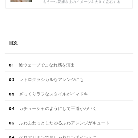
もう一つ花嫁さまのイメージを大きく左右する
【髪色】を忘れていませんか!? 同じヘアスタイ
ルをオーダーしても 髪色ひとつでそのイメージ
はがらりと変わります。 本当になりたい花嫁姿
に着実に近づくなら 髪型も研究しておくことを
おすすめします◎ 今回はそんな花嫁さまの【髪
色】に注目して 色々なお写真をご紹介していき
目次
ますので、 まだ何も考えていなかった..！とい
う方も ぜひ参考にしてみてくださいね◎ 【厳選
したアイテムだけ […]
続きを読む
波ウェーブでこなれ感を演出
レトロクラシカルなアレンジにも
ざっくりラフなスタイルがイマドキ
カチューシャのようにして王道かわいく
ふわふわっとしたゆるふわアレンジがキュート
ベロアリボンでおしゃれワンポイントに