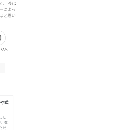
て、 今は
ーによっ
ばと思い
gram
レや式
した
で、数
ただ