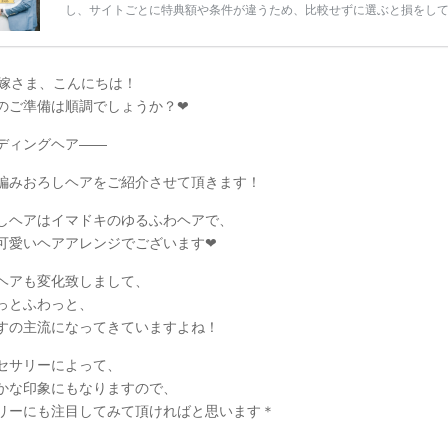
し、サイトごとに特典額や条件が違うため、比較せずに選ぶと損をし
うことも……。 そこでこの記事では、【2026年8月最新】結婚式場見
ンペーン特典ランキングを公開！ 比較サイト：プラコレ、ゼクシィ、
メ、マイナビ 掲載内容：特典金額・条件・応募方法・注意点 「どこが
得？」「プラコレの特典は？」といった疑問も解決します。 まずは診
嫁さま、こんにちは！
補を絞れる「ウェディング診断」か、体験型 […]
続きを読む
のご準備は順調でしょうか？
❤︎
ディングヘア
——
編みおろしヘアをご紹介させて頂きます！
しヘアはイマドキのゆるふわヘアで、
可愛いヘアアレンジでございます❤︎
ヘアも変化致しまして、
っとふわっと、
すの主流になってきていますよね！
セサリーによって、
かな印象にもなりますので、
リーにも注目してみて頂ければと思います＊