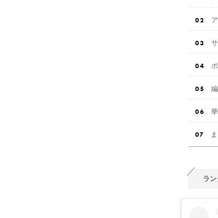
ア
サ
ポ
編
華
ま
ラン