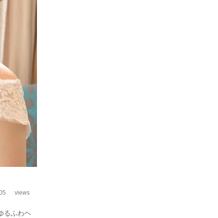
05
views
ゆるふわヘ