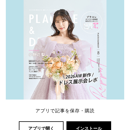
ト：プラコレ、ゼクシィ、ハナユメ、マイナビ 掲載
内容：特典金額・条件・応募方法・注意点 「どこが
一番お得？」「プラコレの特典は？」といった疑問も
解決します。 まずは診断で候補を絞れる「ウェディ
ング診断」か、体験型 […]
続きを読む
アプリで記事を保存・購読
アプリで開く
インストール