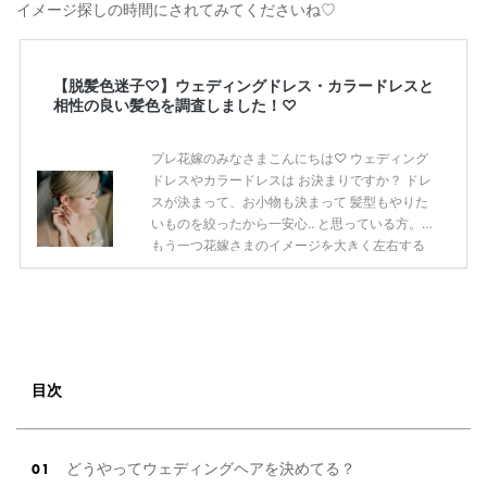
イメージ探しの時間にされてみてくださいね♡
【脱髪色迷子♡】ウェディングドレス・カラードレスと
相性の良い髪色を調査しました！♡
プレ花嫁のみなさまこんにちは♡ ウェディング
ドレスやカラードレスは お決まりですか？ ドレ
スが決まって、お小物も決まって 髪型もやりた
いものを絞ったから一安心.. と思っている方。
もう一つ花嫁さまのイメージを大きく左右する
【髪色】を忘れていませんか!? 同じヘアスタイ
ルをオーダーしても 髪色ひとつでそのイメージ
はがらりと変わります。 本当になりたい花嫁姿
に着実に近づくなら 髪型も研究しておくことを
おすすめします◎ 今回はそんな花嫁さまの【髪
色】に注目して 色々なお写真をご紹介していき
目次
ますので、 まだ何も考えていなかった..！とい
う方も ぜひ参考にしてみてくださいね◎ 【厳選
したアイテムだけ […]
続きを読む
どうやってウェディングヘアを決めてる？