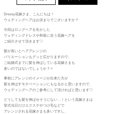
Dressy花嫁さま、こんにちは！
ウェディングヘアはお決まりでございますか？
今回はロングヘアを生かした
ウェディングドレスや和装に合う花嫁ヘアを
ご紹介させて頂きます♡
髪が長いとヘアアレンジの
バリエーションもグッと広がりますので、
ご結婚式までに髪を伸ばしている花嫁さまも
多いのではないでしょうか？✧
事前にアレンジのイメージが出来た方が
髪を伸ばすモチベーションにもなるかと思いますので、
ウェディングヘアのご参考にして頂ければと思います♡
どうしても髪を伸ばせそうにない…！という花嫁さまは
挙式当日だけエクステやつけ毛などで
アレンジされる花嫁さまも多いですし、