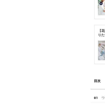
【花
りた
目次
ウ