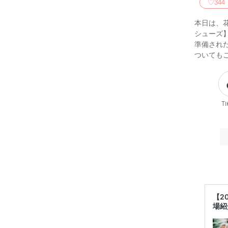
♡
344
本日は、
シューズ
準備され
ついても
Ti
【2
場紹