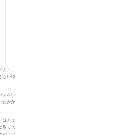
シュカ）。
らない特
ンプスをウ
いたかか
、ほどよ
に取り入
とのこと