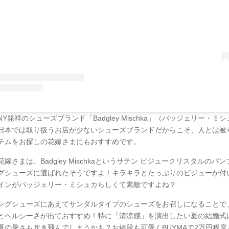
Y発祥のシューズブランド「Badgley Mischka」（バッジェリー・ミ
日本では取り扱うお店が少ないシューズブランドだからこそ、人とは被
テムをお探しの花嫁さまにもおすすめです。
嫁さまは、Badgley Mischkaというサテン ビジュークリスタルのパ
グシューズに選ばれたそうですよ！キラキラとたっぷりのビジューが付
インがバッジェリー・ミシュカらしくて素敵ですよね？
ングシューズにあえてサンダルタイプのシューズをお召しになることで
とヘルシーさが出ておすすめ！特に「清涼感」を演出したい夏の結婚式
夏の暑さも吹き飛んでしまうかも？お値段も可愛くBUYMAで2万円程度