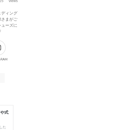
25
views
ェディング
嫁さまがご
シューズに
♡
gram
レや式
した