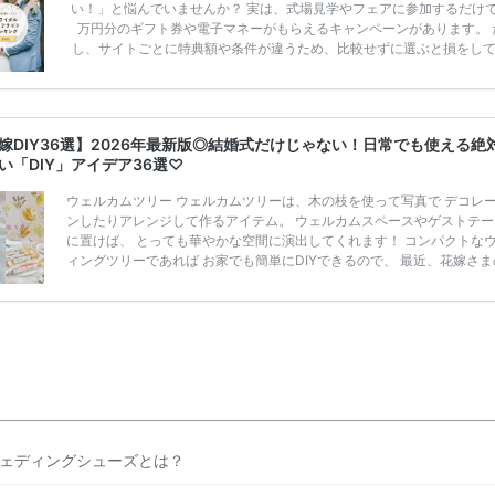
い！」と悩んでいませんか？ 実は、式場見学やフェアに参加するだけ
万円分のギフト券や電子マネーがもらえるキャンペーンがあります。 
し、サイトごとに特典額や条件が違うため、比較せずに選ぶと損をし
うことも……。 そこでこの記事では、【2026年8月最新】結婚式場見
ンペーン特典ランキングを公開！ 比較サイト：プラコレ、ゼクシィ、
メ、マイナビ 掲載内容：特典金額・条件・応募方法・注意点 「どこが
得？」「プラコレの特典は？」といった疑問も解決します。 まずは診
嫁DIY36選】2026年最新版◎結婚式だけじゃない！日常でも使える絶
補を絞れる「ウェディング診断」か、体験型 […]
続きを読む
い「DIY」アイデア36選♡
ウェルカムツリー ウェルカムツリーは、木の枝を使って写真で デコレ
ンしたりアレンジして作るアイテム。 ウェルカムスペースやゲストテー
に置けば、 とっても華やかな空間に演出してくれます！ コンパクトな
ィングツリーであれば お家でも簡単にDIYできるので、 最近、花嫁さま
でも人気なんです。 おしゃれ花嫁さまが演出で使いたいウェルカムツリ
紹介します♪今すくCheck♡ インスタサイン インスタサインとは、Insta
専用の ハッシュタグを用意し、そのハッシュタグで ゲストと写真を共
こと！ 結婚式で用意してほしい最新アイテムです♩ また、結婚式準備
ていたウェデ […]
続きを読む
ェディングシューズとは？