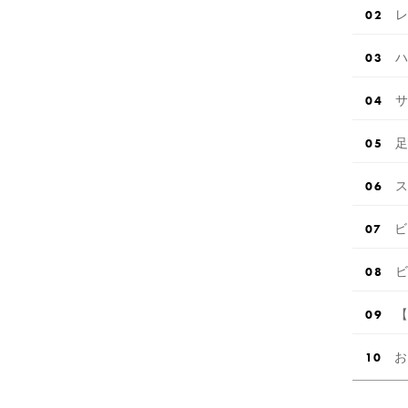
レ
ハ
サ
足
ス
ビ
ビ
【
お