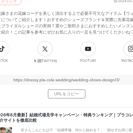
2024.03.
クリップ
花嫁さまの花嫁コーデを美しく演出する上で必要不可欠なアイテム【ウ
】についてご紹介します！おすすめのシューズブランド＆実際に先輩花
たブライダルシューズの実例７選やご新郎さまにおすすめしたいメンズ
ご紹介！この記事を参考にぜひお気に入りの一足を見つけてくださいね
kTok
旧
YouTube
Insta
Ｘ(
Twitter)
https://dressy.pla-cole.wedding/wedding-shoes-design/3/
026年8月最新】結婚式場見学キャンペーン・特典ランキング｜プラコ
介サイトを徹底比較
皆さんこんにちは♡ 「結婚準備、何から始める？」「損せずお得に探