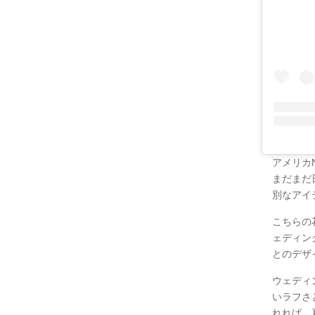
アメリカN
まだまだ
別なアイ
こちらの花
ェディン
とのデザ
ウェディ
いラフさ
れれば、