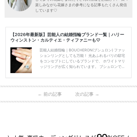
楽しみながら花嫁さまの参考になる記事もたくさん発信
しています♡
【2026年最新版】芸能人の結婚指輪ブランド一覧｜ハリー
ウィンストン・カルティエ・ティファニーも♡
芸能人結婚指輪｜BOUCHERON(ブシュロン) ファッ
ションリングとしても万能！ 光あふれるパリの邸宅
をコンセプトにしているブランドで、 ホワイトマリ
ッジリングが広く知られています。 ブシュロンで特
に人気を集めている 「キャトルホワイトマリッジリ
ング」は、 小栗さんと山田さんが結婚指輪に選ばれ
ました！ 存在感がしっかりある上にラグジュアリー
なので、 とても人気となっているのです。 その相場
←
前の記事
次の記事
→
は、10～30万円ほどとなっています。 小栗旬さん・
山田優さんの結婚指輪 出典:ブシュロンの公式HPをch
eck！ 婚約指輪にTiffanyを着用された 小栗旬さんと
山田優さん。 結婚指輪は、ブシュロン（ […]
続きを
読む