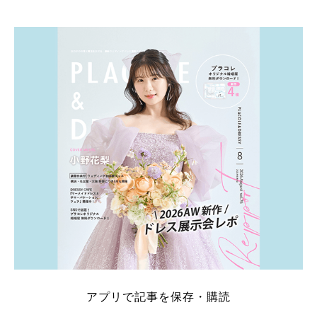
そこでこの記事では、【2026年8月最新】結婚式場見
学キャンペーン特典ランキングを公開！ 比較サイ
ト：プラコレ、ゼクシィ、ハナユメ、マイナビ 掲載
内容：特典金額・条件・応募方法・注意点 「どこが
一番お得？」「プラコレの特典は？」といった疑問も
解決します。 まずは診断で候補を絞れる「ウェディ
ング診断」か、体験型 […]
続きを読む
アプリで記事を保存・購読