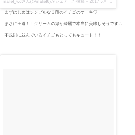
maliel_wdさん(@maliel8)がシェアした投稿
–
2017 5月 4 10:21午前 PDT|
まずはじめはシンプルな３段のイチゴのケーキ♡
まさに王道！！クリームの線が綺麗で本当に美味しそうです♡
不規則に並んでいるイチゴもとってもキュート！！