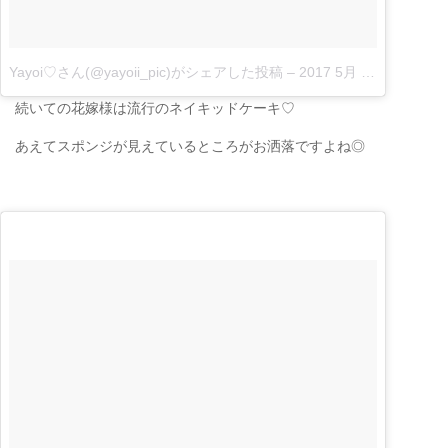
Yayoi♡さん(@yayoii_pic)がシェアした投稿
–
2017 5月 10 9:42午前 PDT|
続いての花嫁様は流行のネイキッドケーキ♡
あえてスポンジが見えているところがお洒落ですよね◎