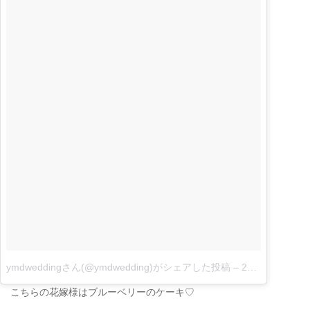
ymdweddingさん(@ymdwedding)がシェアした投稿
–
2017 4月 9 2:53午前 PDT|
こちらの花嫁様はブルーベリーのケーキ♡