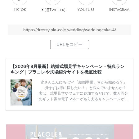
TikTok
旧
YouTube
Instagram
Ｘ(
Twitter)
https://dressy.pla-cole.wedding/weddingcake-4/
【2026年8月最新】結婚式場見学キャンペーン・特典ラン
キング｜プラコレや式場紹介サイトを徹底比較
皆さんこんにちは♡ 「結婚準備、何から始める？」
「損せずお得に探したい！」と悩んでいませんか？
実は、式場見学やフェアに参加するだけで、数万円分
のギフト券や電子マネーがもらえるキャンペーンがあ
ります。 ただし、サイトごとに特典額や条件が違う
ため、比較せずに選ぶと損をしてしまうことも……。
そこでこの記事では、【2026年8月最新】結婚式場見
学キャンペーン特典ランキングを公開！ 比較サイ
ト：プラコレ、ゼクシィ、ハナユメ、マイナビ 掲載
内容：特典金額・条件・応募方法・注意点 「どこが
一番お得？」「プラコレの特典は？」といった疑問も