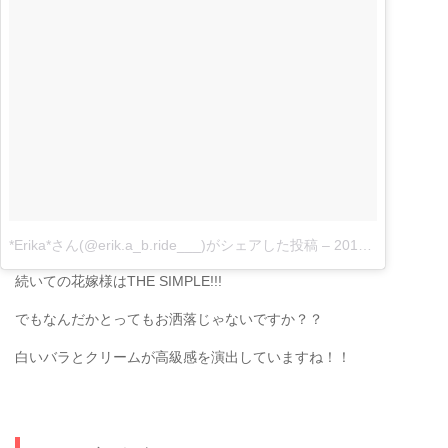
*Erika*さん(@erik.a_b.ride___)がシェアした投稿
–
2017 4月 21 12:46午前 PDT|
続いての花嫁様はTHE SIMPLE!!!
でもなんだかとってもお洒落じゃないですか？？
白いバラとクリームが高級感を演出していますね！！