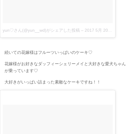
yun♡さん(@yun__wd)がシェアした投稿
–
2017 5月 20 6:24午後 PDT|
続いての花嫁様はフルーツいっぱいのケーキ♡
花嫁様がお好きなダッフィーシェリーメイと大好きな愛犬ちゃん
が乗っています♡
大好きがいっぱい詰まった素敵なケーキですね！！