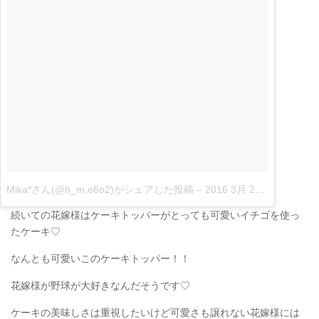
Mika*さん(@h_m.o6o2)がシェアした投稿
–
2016 3月 21 5:32午前 PDT|
続いての花嫁様はケーキトッパーがとっても可愛いイチゴを使っ
たケーキ♡
なんとも可愛いこのケーキトッパー！！
花嫁様が野球が大好きなんだそうです♡
ケーキの美味しさは重視したいけど可愛さも譲れない花嫁様には