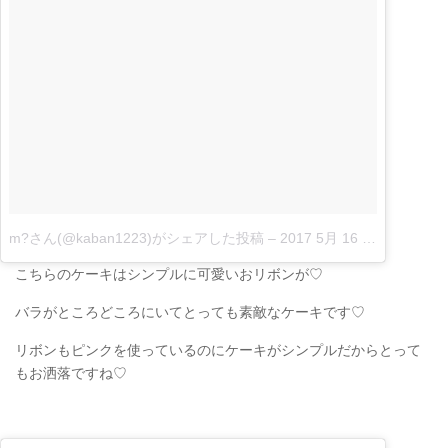
m?さん(@kaban1223)がシェアした投稿
–
2017 5月 16 10:42午後 PDT|
こちらのケーキはシンプルに可愛いおリボンが♡
バラがところどころにいてとっても素敵なケーキです♡
リボンもピンクを使っているのにケーキがシンプルだからとって
もお洒落ですね♡