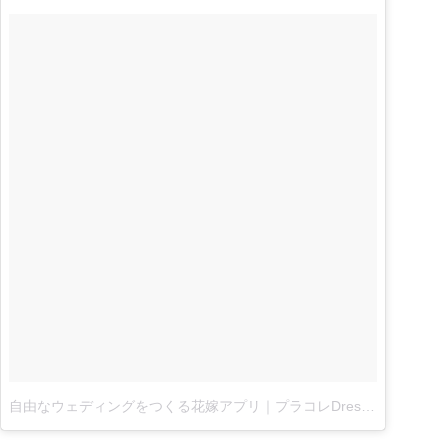
自由なウェディングをつくる花嫁アプリ｜プラコレDressyさん(@placolewedding)がシェアした投稿