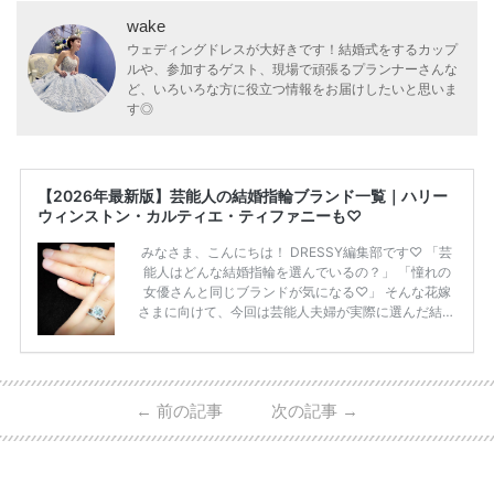
wake
ウェディングドレスが大好きです！結婚式をするカップ
ルや、参加するゲスト、現場で頑張るプランナーさんな
ど、いろいろな方に役立つ情報をお届けしたいと思いま
す◎
【2026年最新版】芸能人の結婚指輪ブランド一覧｜ハリー
ウィンストン・カルティエ・ティファニーも♡
みなさま、こんにちは！ DRESSY編集部です♡ 「芸
能人はどんな結婚指輪を選んでいるの？」 「憧れの
女優さんと同じブランドが気になる♡」 そんな花嫁
さまに向けて、今回は芸能人夫婦が実際に選んだ結婚
指輪・婚約指輪をブランド別にまとめました！ ハリ
ーウィンストンやカルティエ、ティファニーなど世界
的ハイブランドから、俄（NIWAKA）やI-PRIMOなど
日本で人気のブランドまで幅広くご紹介。 さらに、
←
前の記事
次の記事
→
・愛用している芸能人夫婦 ・リングの特徴や魅力 ・
推定価格帯 ・花嫁人気が高い理由 などもあわせて解
説していきます♡ 「芸能人の結婚指輪ってやっぱり
高い？」 「手が届くブランドもある？」 「人気ブラ
[…]
続きを読む