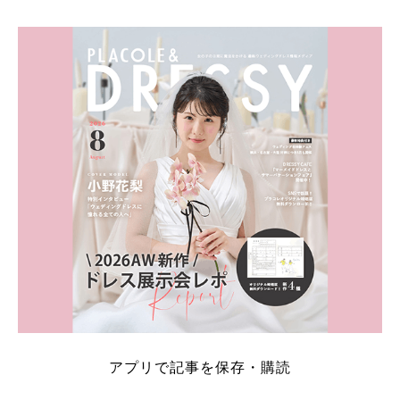
うです♡ 志田未来さんの指輪 📺TV 情報📺#日本テレ
ビ 系 にて10月5日22時～スタートする水曜ドラマ『
#ファーストペンギン! 』で山藤 そよ役を演じます💁🏻‍♀️
皆さま、ぜひ📺ご覧ください🙏🏻https://t.co/CqTMZ
Ns4lf… @ntv_penguin pic […]
続きを読む
アプリで記事を保存・購読