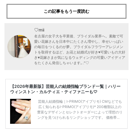
この記事をもう一度読む
♡mii
名古屋の女子大を卒業後、ブライダル業界へ。素敵で可
愛い花嫁さんを日本中にたくさん増やし、幸せいっぱい
の毎日をつくるのが夢。ブライダルフラワーアレジメン
トを取得するほど、お花と結婚式が好き♥可愛いもの大好
き♥花嫁さまが気になるウェディングの可愛いアイディア
をたくさん発信しちゃいます｡.:*♡
【2026年最新版】芸能人の結婚指輪ブランド一覧｜ハリー
ウィンストン・カルティエ・ティファニーも♡
芸能人結婚指輪｜I-PRIMO(アイプリモ) CMなどでも
広く知られるI-PRIMO(アイプリモ)* 200種類以上の
豊富なデザインとセレクトオーダーによって理想のリ
ングを見つけられるリングショップです。 価格帯は2
0万円から50万円ほどの予算でも夫婦2人分の指輪購
入が可能♩ コスパ的にも20代の若い夫婦に人気のよ