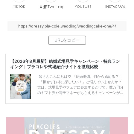
TikTok
旧
YouTube
Instagram
Ｘ(
Twitter)
https://dressy.pla-cole.wedding/weddingcake-one/4/
【2026年8月最新】結婚式場見学キャンペーン・特典ラン
キング｜プラコレや式場紹介サイトを徹底比較
皆さんこんにちは♡ 「結婚準備、何から始める？」
「損せずお得に探したい！」と悩んでいませんか？
実は、式場見学やフェアに参加するだけで、数万円分
のギフト券や電子マネーがもらえるキャンペーンがあ
ります。 ただし、サイトごとに特典額や条件が違う
ため、比較せずに選ぶと損をしてしまうことも……。
そこでこの記事では、【2026年8月最新】結婚式場見
学キャンペーン特典ランキングを公開！ 比較サイ
ト：プラコレ、ゼクシィ、ハナユメ、マイナビ 掲載
内容：特典金額・条件・応募方法・注意点 「どこが
一番お得？」「プラコレの特典は？」といった疑問も