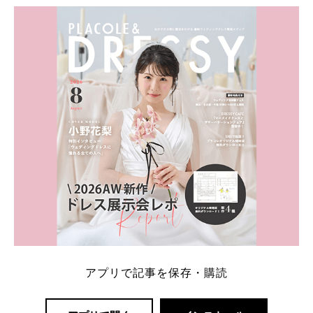
ト：プラコレ、ゼクシィ、ハナユメ、マイナビ 掲載
内容：特典金額・条件・応募方法・注意点 「どこが
一番お得？」「プラコレの特典は？」といった疑問も
解決します。 まずは診断で候補を絞れる「ウェディ
ング診断」か、体験型 […]
続きを読む
アプリで記事を保存・購読