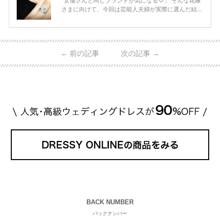
女優さんと同じブランドが気になる♡」 そんな花嫁
さまに向けて、今回は芸能人夫婦が実際に選んだ結婚
指輪・婚約指輪をブランド別にまとめました！ ハリ
ーウィンストンやカルティエ、ティファニーなど世界
的ハイブランドから、俄（NIWAKA）やI-PRIMOなど
日本で人気のブランドまで幅広くご紹介。 さらに、
←
前の記事
次の記事
→
・愛用している芸能人夫婦 ・リングの特徴や魅力 ・
推定価格帯 ・花嫁人気が高い理由 などもあわせて解
説していきます♡ 「芸能人の結婚指輪ってやっぱり
高い？」 「手が届くブランドもある？」 「人気ブラ
[…]
続きを読む
BACK NUMBER
バックナンバー