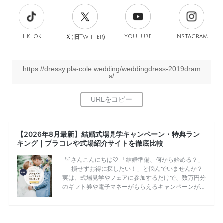
TikTok
旧
YouTube
Instagram
Ｘ(
Twitter)
https://dressy.pla-cole.wedding/weddingdress-2019dram
a/
【2026年8月最新】結婚式場見学キャンペーン・特典ラン
キング｜プラコレや式場紹介サイトを徹底比較
皆さんこんにちは♡ 「結婚準備、何から始める？」
「損せずお得に探したい！」と悩んでいませんか？
実は、式場見学やフェアに参加するだけで、数万円分
のギフト券や電子マネーがもらえるキャンペーンがあ
ります。 ただし、サイトごとに特典額や条件が違う
ため、比較せずに選ぶと損をしてしまうことも……。
そこでこの記事では、【2026年8月最新】結婚式場見
学キャンペーン特典ランキングを公開！ 比較サイ