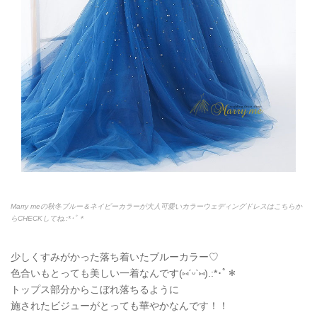
Marry meの秋冬ブルー＆ネイビーカラーが大人可愛いカラーウェディングドレスはこちらか
らCHECKしてね.:*
･ﾟ＊
少しくすみがかった落ち着いたブルーカラー♡
色合いもとっても美しい一着なんです(
⑅
ˊᵕˋ
⑅
).:*
･ﾟ＊
トップス部分からこぼれ落ちるように
施されたビジューがとっても華やかなんです！！