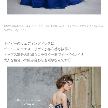
AIMERの秋冬ブルー＆ネイビーカラーが大人可愛いカラーウェディングドレスはこちらから
CHECKしてね.:*
･ﾟ＊
ネイビーのウェディングドレスに、
ゴールドのウエストリボンが存在感も抜群♡
トップス部分の刺繍も目を引く一着です(
⑅
ˊᵕˋ
⑅
).:*
･ﾟ＊
大人な色合いの組み合わせも素敵なんです◎