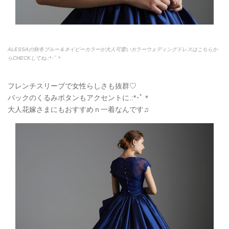
ALESSAの秋冬ブルー＆ネイビーカラーが大人可愛いカラーウェディングドレスはこちらか
らCHECKしてね.:*
･ﾟ＊
フレンチスリーブで女性らしさも抜群♡
バックのくるみボタンもアクセントに.:*
･ﾟ＊
大人花嫁さまにもおすすめｎ一着なんです♫