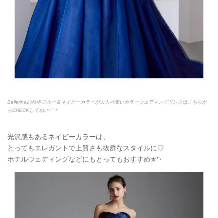
Ballerinaの秋冬ブルー＆ネイビーカラーが大人可愛いカラーウェディングドレスはこちらか
らCHECKしてね.:*
･ﾟ＊
光沢感もあるネイビーカラーは、
とってもエレガントで上質さも抜群なスタイルに♡
ホテルウェディングなどにもとってもおすすめ
✯
*
･