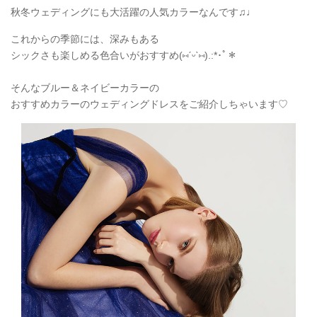
秋冬ウェディングにも大活躍の人気カラーなんです♫♩
これからの季節には、深みもある
シックさも楽しめる色合いがおすすめ
(
⑅
ˊᵕˋ
⑅
).:*
･ﾟ＊
そんなブルー＆ネイビーカラーの
おすすめカラーのウェディングドレスをご紹介しちゃいます♡