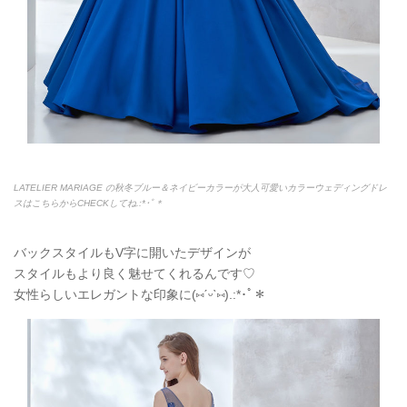
LATELIER MARIAGE の秋冬ブルー＆ネイビーカラーが大人可愛いカラーウェディングドレ
スはこちらからCHECKしてね.:*
･ﾟ＊
バックスタイルもV字に開いたデザインが
スタイルもより良く魅せてくれるんです♡
女性らしいエレガントな印象に(
⑅
ˊᵕˋ
⑅
).:*
･ﾟ＊