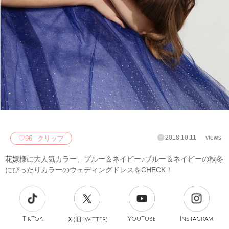
2018.10.11
views
♡
96
クリップ
花嫁様に大人気カラー、ブルー＆ネイビー♪ブルー＆ネイビーの秋冬
にぴったりカラーのウェディングドレスをCHECK！
TikTok
旧
YouTube
Instagram
Ｘ(
Twitter)