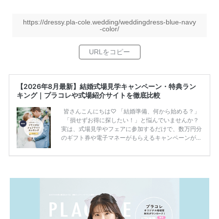
https://dressy.pla-cole.wedding/weddingdress-blue-navy
-color/
【2026年8月最新】結婚式場見学キャンペーン・特典ラン
キング｜プラコレや式場紹介サイトを徹底比較
皆さんこんにちは♡ 「結婚準備、何から始める？」
「損せずお得に探したい！」と悩んでいませんか？
実は、式場見学やフェアに参加するだけで、数万円分
のギフト券や電子マネーがもらえるキャンペーンがあ
ります。 ただし、サイトごとに特典額や条件が違う
ため、比較せずに選ぶと損をしてしまうことも……。
そこでこの記事では、【2026年8月最新】結婚式場見
学キャンペーン特典ランキングを公開！ 比較サイ
ト：プラコレ、ゼクシィ、ハナユメ、マイナビ 掲載
内容：特典金額・条件・応募方法・注意点 「どこが
一番お得？」「プラコレの特典は？」といった疑問も
解決します。 まずは診断で候補を絞れる「ウェディ
ング診断」か、体験型 […]
続きを読む