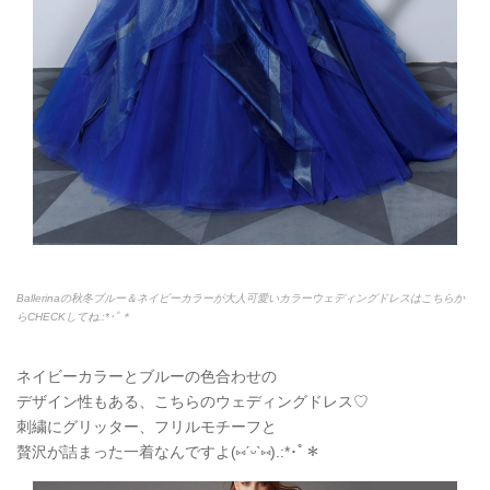
Ballerinaの秋冬ブルー＆ネイビーカラーが大人可愛いカラーウェディングドレスはこちらか
らCHECKしてね.:*
･ﾟ＊
ネイビーカラーとブルーの色合わせの
デザイン性もある、こちらのウェディングドレス♡
刺繍にグリッター、フリルモチーフと
贅沢が詰まった一着なんですよ(
⑅
ˊᵕˋ
⑅
).:*
･ﾟ＊