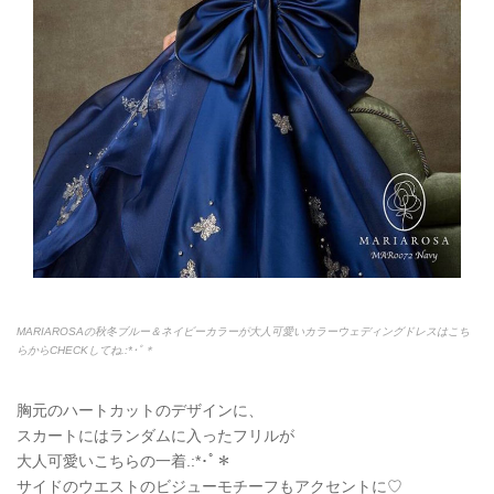
MARIAROSAの秋冬ブルー＆ネイビーカラーが大人可愛いカラーウェディングドレスはこち
らからCHECKしてね.:*
･ﾟ＊
胸元のハートカットのデザインに、
スカートにはランダムに入ったフリルが
大人可愛いこちらの一着.:*
･ﾟ＊
サイドのウエストのビジューモチーフもアクセントに♡