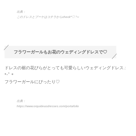
出典：
このドレスとブーケはコチラからcheck*♡.°⑅
フラワーガールもお花のウェディングドレスで♡
ドレスの裾の花びらがとっても可愛らしいウェディングドレス.:
*･ﾟ＊
フラワーガールにぴったり♡
出典：
https://www.orquideasdresses.com/portafolio