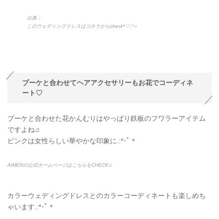
出典：
このウェディングドレスはコチラからcheck*♡.°⑅
ブーケと合わせてヘアアクセサリーもお花でコーディネ
ート♡
ブーケと合わせた花かんむりはやっぱり鉄板のフワラーアイテム
ですよね♫
ピンクは女性らしい華やかな印象に.:*･ﾟ＊
AIMERの公式ホームページはこちらをCHECK♫
カラーウェディングドレスとのカラーコーディネートも楽しめち
ゃいます.:*･ﾟ＊