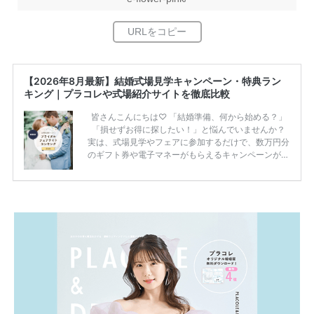
【2026年8月最新】結婚式場見学キャンペーン・特典ラン
キング｜プラコレや式場紹介サイトを徹底比較
皆さんこんにちは♡ 「結婚準備、何から始める？」
「損せずお得に探したい！」と悩んでいませんか？
実は、式場見学やフェアに参加するだけで、数万円分
のギフト券や電子マネーがもらえるキャンペーンがあ
ります。 ただし、サイトごとに特典額や条件が違う
ため、比較せずに選ぶと損をしてしまうことも……。
そこでこの記事では、【2026年8月最新】結婚式場見
学キャンペーン特典ランキングを公開！ 比較サイ
ト：プラコレ、ゼクシィ、ハナユメ、マイナビ 掲載
内容：特典金額・条件・応募方法・注意点 「どこが
一番お得？」「プラコレの特典は？」といった疑問も
解決します。 まずは診断で候補を絞れる「ウェディ
ング診断」か、体験型 […]
続きを読む