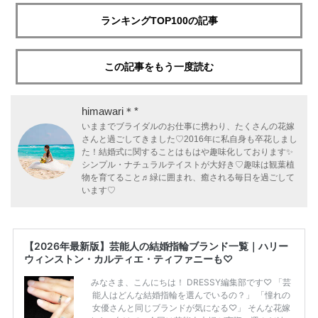
ランキングTOP100の記事
この記事をもう一度読む
himawari＊*
いままでブライダルのお仕事に携わり、たくさんの花嫁
さんと過ごしてきました♡2016年に私自身も卒花しまし
た！結婚式に関することはもはや趣味化しております✨
シンプル・ナチュラルテイストが大好き♡趣味は観葉植
物を育てること♬緑に囲まれ、癒される毎日を過ごして
います♡
【2026年最新版】芸能人の結婚指輪ブランド一覧｜ハリー
ウィンストン・カルティエ・ティファニーも♡
みなさま、こんにちは！ DRESSY編集部です♡ 「芸
能人はどんな結婚指輪を選んでいるの？」 「憧れの
女優さんと同じブランドが気になる♡」 そんな花嫁