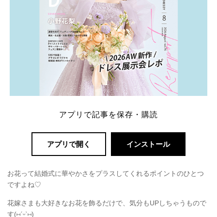
アプリで記事を保存・購読
アプリで開く
インストール
お花って結婚式に華やかさをプラスしてくれるポイントのひとつ
ですよね♡
花嫁さまも大好きなお花を飾るだけで、気分もUPしちゃうもので
す(
⑅
ˊᵕˋ
⑅
)