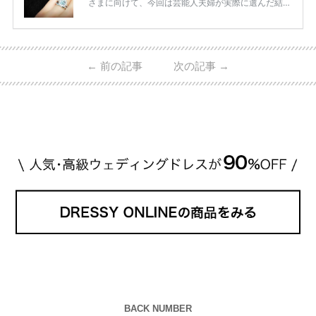
さまに向けて、今回は芸能人夫婦が実際に選んだ結婚
指輪・婚約指輪をブランド別にまとめました！ ハリ
ーウィンストンやカルティエ、ティファニーなど世界
的ハイブランドから、俄（NIWAKA）やI-PRIMOなど
日本で人気のブランドまで幅広くご紹介。 さらに、
←
前の記事
次の記事
→
・愛用している芸能人夫婦 ・リングの特徴や魅力 ・
推定価格帯 ・花嫁人気が高い理由 などもあわせて解
説していきます♡ 「芸能人の結婚指輪ってやっぱり
高い？」 「手が届くブランドもある？」 「人気ブラ
[…]
続きを読む
BACK NUMBER