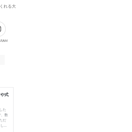
てくれる大
gram
レや式
した
で、数
ただ
てしま
学キャ