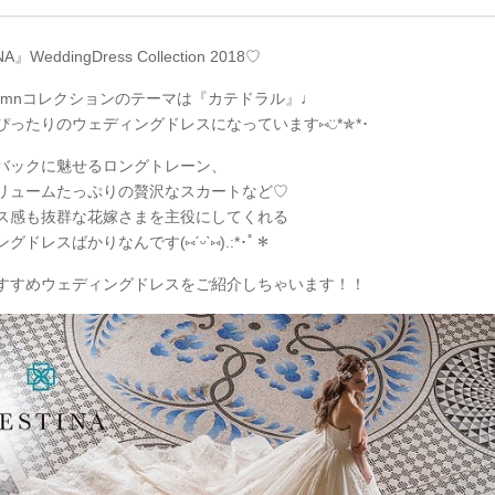
ンペーン特典ランキングを公開！ 比較サイト：プラコレ、ゼクシィ、
メ、マイナビ 掲載内容：特典金額・条件・応募方法・注意点 「どこが
得？」「プラコレの特典は？」といった疑問も解決します。 まずは診
A』WeddingDress Collection 2018♡
補を絞れる「ウェディング診断」か、体験型 […]
続きを読む
utumnコレクションのテーマは『カテドラル』♩
ぴったりのウェディングドレスになっています⑅◡̈
*
✯
*
･
バックに魅せるロングトレーン、
リュームたっぷりの贅沢なスカートなど♡
ス感も抜群な花嫁さまを主役にしてくれる
ングドレスばかりなんです(
⑅
ˊᵕˋ
⑅
).:*
･ﾟ＊
すすめウェディングドレスをご紹介しちゃいます！！