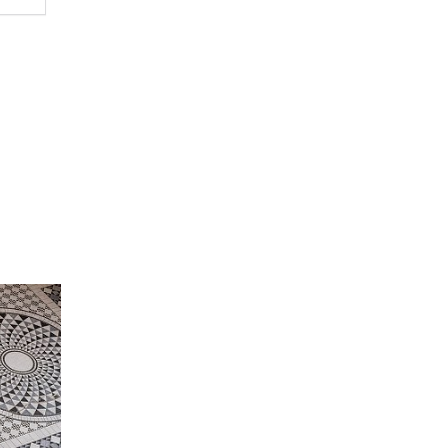
ハナユ
一番お
断で候