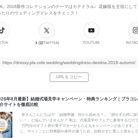
INA』2018新作コレクションのテーマはカテドラル♩花嫁様を主役にし
ったりのウェディングドレスをチェック！
kTok
旧
YouTube
Insta
Ｘ(
Twitter)
https://dressy.pla-cole.wedding/weddingdress-destina-2018-autumn/
026年8月最新】結婚式場見学キャンペーン・特典ランキング｜プラコ
介サイトを徹底比較
皆さんこんにちは♡ 「結婚準備、何から始める？」「損せずお得に探
い！」と悩んでいませんか？ 実は、式場見学やフェアに参加するだけ
万円分のギフト券や電子マネーがもらえるキャンペーンがあります。 
し、サイトごとに特典額や条件が違うため、比較せずに選ぶと損をし
うことも……。 そこでこの記事では、【2026年8月最新】結婚式場見