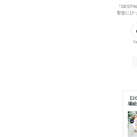
『DEST
聖堂にぴ
Ti
【2
場紹