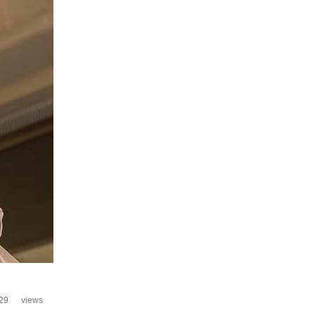
29
views