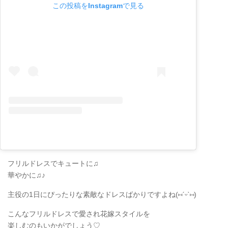
この投稿をInstagramで見る
フリルドレスでキュートに♫
華やかに♫♪
主役の1日にぴったりな素敵なドレスばかりですよね(
⑅
ˊᵕˋ
⑅
)
こんなフリルドレスで愛され花嫁スタイルを
楽しむのもいかがでしょう♡