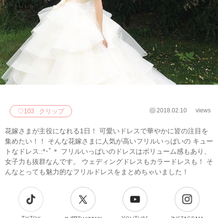
2018.02.10
views
♡
103
クリップ
花嫁さまが主役になれる1日！ 可愛いドレスで華やかに皆の注目を
集めたい！！ そんな花嫁さまに人気が高いフリルいっぱいの キュー
トなドレス.:*･ﾟ＊ フリルいっぱいのドレスはボリューム感もあり、
女子力も抜群なんです。 ウェディングドレスもカラードレスも！ そ
んなとっても魅力的なフリルドレスをまとめちゃいました！