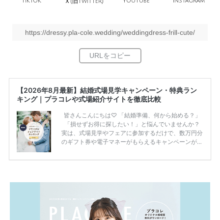
TikTok
旧
YouTube
Instagram
Ｘ(
Twitter)
https://dressy.pla-cole.wedding/weddingdress-frill-cute/
【2026年8月最新】結婚式場見学キャンペーン・特典ラン
キング｜プラコレや式場紹介サイトを徹底比較
皆さんこんにちは♡ 「結婚準備、何から始める？」
「損せずお得に探したい！」と悩んでいませんか？
実は、式場見学やフェアに参加するだけで、数万円分
のギフト券や電子マネーがもらえるキャンペーンがあ
ります。 ただし、サイトごとに特典額や条件が違う
ため、比較せずに選ぶと損をしてしまうことも……。
そこでこの記事では、【2026年8月最新】結婚式場見
学キャンペーン特典ランキングを公開！ 比較サイ
ト：プラコレ、ゼクシィ、ハナユメ、マイナビ 掲載
内容：特典金額・条件・応募方法・注意点 「どこが
一番お得？」「プラコレの特典は？」といった疑問も
解決します。 まずは診断で候補を絞れる「ウェディ