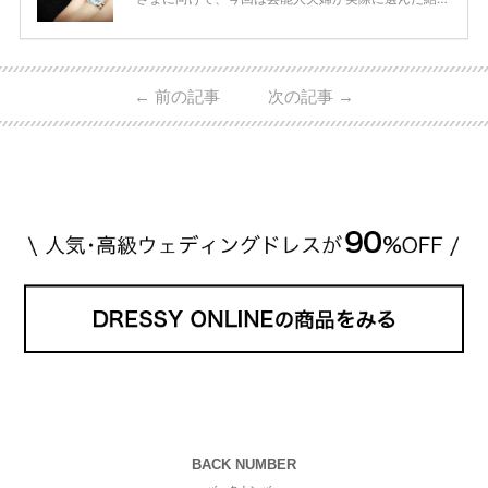
指輪・婚約指輪をブランド別にまとめました！ ハリ
ーウィンストンやカルティエ、ティファニーなど世界
的ハイブランドから、俄（NIWAKA）やI-PRIMOなど
日本で人気のブランドまで幅広くご紹介。 さらに、
←
前の記事
次の記事
→
・愛用している芸能人夫婦 ・リングの特徴や魅力 ・
推定価格帯 ・花嫁人気が高い理由 などもあわせて解
説していきます♡ 「芸能人の結婚指輪ってやっぱり
高い？」 「手が届くブランドもある？」 「人気ブラ
[…]
続きを読む
BACK NUMBER