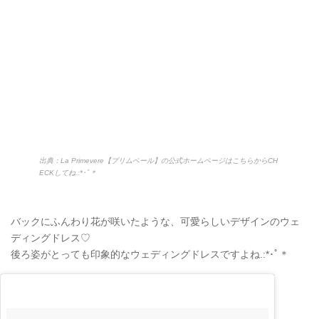
出典：La Primevere【プリムベール】の公式ホームページはこちらからCH
ECKしてね.:*･ﾟ＊
バックにふんわり花が咲いたような、可愛らしいデザインのウェ
ディングドレス♡
後ろ姿がとっても印象的なウェディングドレスですよね.:*
･ﾟ＊