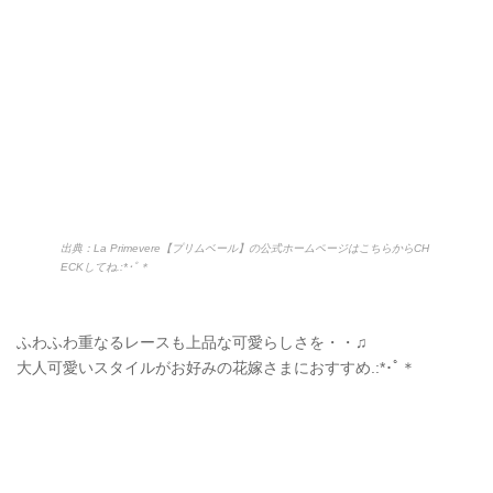
出典：La Primevere【プリムベール】の公式ホームページはこちらからCH
ECKしてね.:*･ﾟ＊
ふわふわ重なるレースも上品な可愛らしさを・・♫
大人可愛いスタイルがお好みの花嫁さまにおすすめ.:*
･ﾟ＊