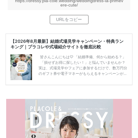
https://dressy.pla-cole.wedding/weddingdress-la-primev
ere-cute/
【2026年8月最新】結婚式場見学キャンペーン・特典ラン
キング｜プラコレや式場紹介サイトを徹底比較
皆さんこんにちは♡ 「結婚準備、何から始める？」
「損せずお得に探したい！」と悩んでいませんか？
実は、式場見学やフェアに参加するだけで、数万円分
のギフト券や電子マネーがもらえるキャンペーンがあ
ります。 ただし、サイトごとに特典額や条件が違う
ため、比較せずに選ぶと損をしてしまうことも……。
そこでこの記事では、【2026年8月最新】結婚式場見
学キャンペーン特典ランキングを公開！ 比較サイ
ト：プラコレ、ゼクシィ、ハナユメ、マイナビ 掲載
内容：特典金額・条件・応募方法・注意点 「どこが
一番お得？」「プラコレの特典は？」といった疑問も
解決します。 まずは診断で候補を絞れる「ウェディ
ング診断」か、体験型 […]
続きを読む