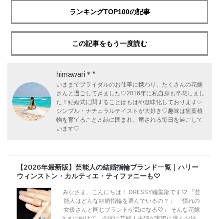
ランキングTOP100の記事
この記事をもう一度読む
himawari＊*
いままでブライダルのお仕事に携わり、たくさんの花嫁
さんと過ごしてきました♡2016年に私自身も卒花しまし
た！結婚式に関することはもはや趣味化しております✨
シンプル・ナチュラルテイストが大好き♡趣味は観葉植
物を育てること♬緑に囲まれ、癒される毎日を過ごして
います♡
【2026年最新版】芸能人の結婚指輪ブランド一覧｜ハリー
ウィンストン・カルティエ・ティファニーも♡
みなさま、こんにちは！ DRESSY編集部です♡ 「芸
能人はどんな結婚指輪を選んでいるの？」 「憧れの
女優さんと同じブランドが気になる♡」 そんな花嫁
さまに向けて、今回は芸能人夫婦が実際に選んだ結婚