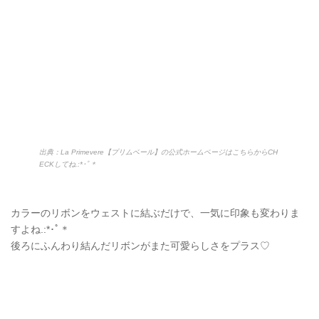
出典：La Primevere【プリムベール】の公式ホームページはこちらからCH
ECKしてね.:*･ﾟ＊
カラーのリボンをウェストに結ぶだけで、一気に印象も変わりま
すよね.:*
･ﾟ＊
後ろにふんわり結んだリボンがまた可愛らしさをプラス♡