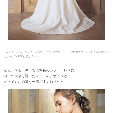
『nae.ATELIER』のナチュラルウェディングにぴったり！おすすめウェディングドレスはこ
ちらからCHECKしてね.:*
･ﾟ＊
淡く、スモーキーな翡翠色のカラードレスに
背中の大きく開いたレースのデザインが
とってもお洒落な一着ですよね.:*
･ﾟ＊