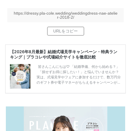
https://dressy.pla-cole.wedding/weddingdress-nae-atelie
r-2018-2/
【2026年8月最新】結婚式場見学キャンペーン・特典ラン
キング｜プラコレや式場紹介サイトを徹底比較
皆さんこんにちは♡ 「結婚準備、何から始める？」
「損せずお得に探したい！」と悩んでいませんか？
実は、式場見学やフェアに参加するだけで、数万円分
のギフト券や電子マネーがもらえるキャンペーンがあ
ります。 ただし、サイトごとに特典額や条件が違う
ため、比較せずに選ぶと損をしてしまうことも……。
そこでこの記事では、【2026年8月最新】結婚式場見
学キャンペーン特典ランキングを公開！ 比較サイ
ト：プラコレ、ゼクシィ、ハナユメ、マイナビ 掲載
内容：特典金額・条件・応募方法・注意点 「どこが
一番お得？」「プラコレの特典は？」といった疑問も
解決します。 まずは診断で候補を絞れる「ウェディ
ング診断」か、体験型 […]
続きを読む