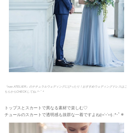
『nae.ATELIER』のナチュラルウェディングにぴったり！おすすめウェディングドレスはこ
ちらからCHECKしてね.:*
･ﾟ＊
トップスとスカートで異なる素材で楽しむ♡
チュールのスカートで透明感も抜群な一着ですよね(
⑅
ˊᵕˋ
⑅
).:*
･ﾟ＊