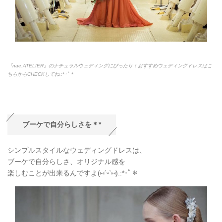
『nae.ATELIER』のナチュラルウェディングにぴったり！おすすめウェディングドレスはこ
ちらからCHECKしてね.:*
･ﾟ＊
ブーケで自分らしさを＊*
シンプルスタイルなウェディングドレスは、
ブーケで自分らしさ、オリジナル感を
楽しむことが出来るんですよ(
⑅
ˊᵕˋ
⑅
).:*
･ﾟ＊