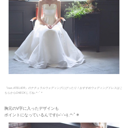
『nae.ATELIER』のナチュラルウェディングにぴったり！おすすめウェディングドレスはこ
ちらからCHECKしてね.:*
･ﾟ＊
胸元のV字に入ったデザインも
ポイントになっているんです(
⑅
ˊᵕˋ
⑅
).:*
･ﾟ＊