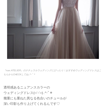
『nae.ATELIER』のナチュラルウェディングにぴったり！おすすめウェディングドレスはこ
ちらからCHECKしてね.:*
･ﾟ＊
透明感あるニュアンスカラーの
ウェディングドレス(
⑅
ˊᵕˋ
⑅
).:*
･ﾟ＊
幾重にも重ねた異なる色合いのチュールが
深い印影も作り上げてくれるんです♡