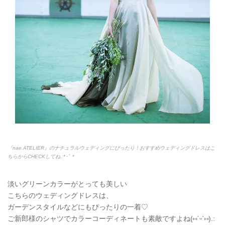
『nae.ATELIER』のナチュラルウェディングにぴったり！おすすめウェディングドレスはこ
ちらからCHECKしてね.:*
･ﾟ＊
淡いグリーンカラーがとっても美しい
こちらのウェディングドレスは、
ガーデンスタイルなどにもぴったりの一着♡
ご新郎様のシャツでカラーコーディネートも素敵ですよね(
⑅
ˊᵕˋ
⑅
).: