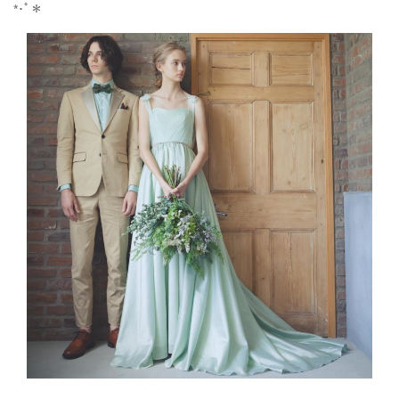
*
･ﾟ＊