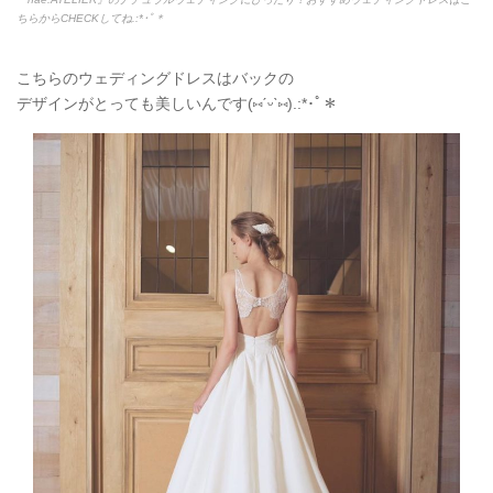
ちらからCHECKしてね.:*
･ﾟ＊
こちらのウェディングドレスはバックの
デザインがとっても美しいんです(
⑅
ˊᵕˋ
⑅
).:*
･ﾟ＊