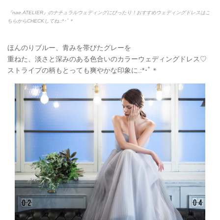
『nae.ATELIER』のナチュラルウェディングにぴったり！おすすめウェディングドレスはこ
ちらからCHECKしてね.:*
･ﾟ＊
ほんのりブルー、青みを帯びたグレーを
重ねた、淡さと深みのある色合いのカラーウェディングドレス♡
ストライプの柄もとっても爽やかな印象に.:*
･ﾟ＊