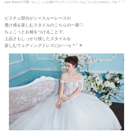
digio Bridalの可愛いちょこっとお袖のウェディングドレスはこちらからcheckしてね.:*
･ﾟ＊
ビスチェ部分がシースルーレースの
透け感を楽しむスタイルのこちらの一着♡
ちょこっとお袖をつけることで、
上品さもしっかり残したスタイルを
楽しむウェディングドレスに(
⑅
ˊᵕˋ
⑅
).:*
･ﾟ＊