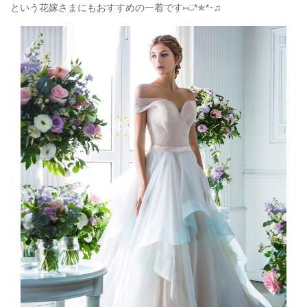
という花嫁さまにもおすすめの一着です⑅◡̈
*
✯
*
･♫