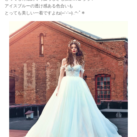
アイスブルーの透け感ある色合いも
とっても美しい一着ですよね(
⑅
ˊᵕˋ
⑅
).:*
･ﾟ＊