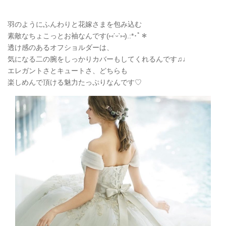
羽のようにふんわりと花嫁さまを包み込む
素敵なちょこっとお袖なんです(
⑅
ˊᵕˋ
⑅
).:*
･ﾟ＊
透け感のあるオフショルダーは、
気になる二の腕をしっかりカバーもしてくれるんです♫♩
エレガントさとキュートさ、どちらも
楽しめんで頂ける魅力たっぷりなんです♡