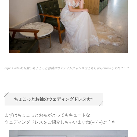
digio Bridalの可愛いちょこっとお袖のウェディングドレスはこちらからcheckしてね.:*
･ﾟ＊
ちょこっとお袖のウェディングドレス✯
*
･
まずはちょこっとお袖がとってもキュートな
ウェディングドレスをご紹介しちゃいますね(
⑅
ˊᵕˋ
⑅
).:*
･ﾟ＊