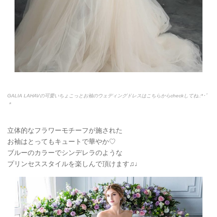
GALIA LAHAVの可愛いちょこっとお袖のウェディングドレスはこちらからcheckしてね.:*
･ﾟ
＊
立体的なフラワーモチーフが施された
お袖はとってもキュートで華やか♡
ブルーのカラーでシンデレラのような
プリンセススタイルを楽しんで頂けます
♫♩