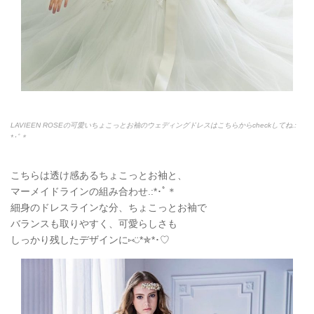
LAVIEEN ROSEの可愛いちょこっとお袖のウェディングドレスはこちらからcheckしてね.:
*
･ﾟ＊
こちらは透け感あるちょこっとお袖と、
マーメイドラインの組み合わせ.:*
･ﾟ＊
細身のドレスラインな分、ちょこっとお袖で
バランスも取りやすく、可愛らしさも
しっかり残したデザインに
⑅◡̈
*
✯
*
･♡