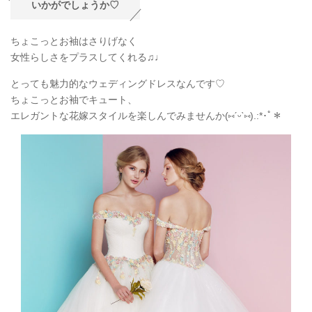
いかがでしょうか♡
ちょこっとお袖はさりげなく
女性らしさをプラスしてくれる
♫♩
とっても魅力的なウェディングドレスなんです♡
ちょこっとお袖でキュート、
エレガントな花嫁スタイルを楽しんでみませんか(
⑅
ˊᵕˋ
⑅
).:*
･ﾟ＊