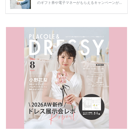
のギフト券や電子マネーがもらえるキャンペーンがあ
ります。 ただし、サイトごとに特典額や条件が違う
ため、比較せずに選ぶと損をしてしまうことも……。
そこでこの記事では、【2026年8月最新】結婚式場見
学キャンペーン特典ランキングを公開！ 比較サイ
ト：プラコレ、ゼクシィ、ハナユメ、マイナビ 掲載
内容：特典金額・条件・応募方法・注意点 「どこが
一番お得？」「プラコレの特典は？」といった疑問も
解決します。 まずは診断で候補を絞れる「ウェディ
ング診断」か、体験型 […]
続きを読む