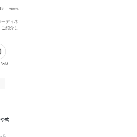
19
views
コーディネ
くご紹介し
gram
レや式
した