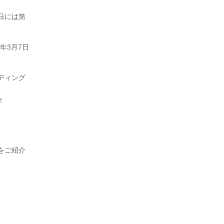
3日には第
年3月7日
。
ディング
！
をご紹介