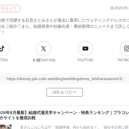
2025.05.
クリップ
映画で活躍する石原さとみさんが過去に着用したウェディングドレスの
品をご紹介♡また、結婚発表や妊娠出産・番組復帰のニュースまで詳し
す！
kTok
旧
YouTube
Insta
Ｘ(
Twitter)
https://dressy.pla-cole.wedding/weddingdress_ishiharasatomi/1/
026年8月最新】結婚式場見学キャンペーン・特典ランキング｜プラコ
介サイトを徹底比較
皆さんこんにちは♡ 「結婚準備、何から始める？」「損せずお得に探