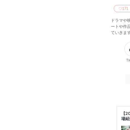
♡
171
ドラマや
ートや作
ていきま
Ti
【2
場紹