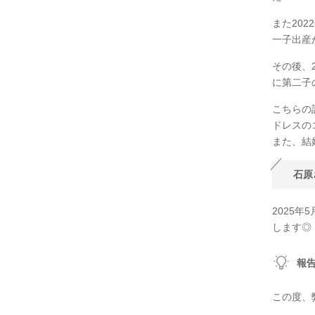
また202
一子出産
その後、2
に第二子
こちらの
ドレスの
また、結
石原
2025
します◎
報
この度、