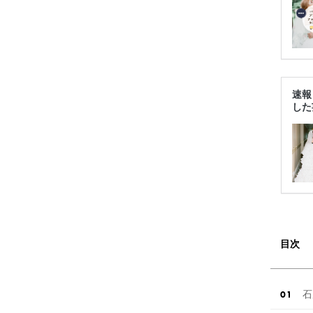
速報
した
目次
石