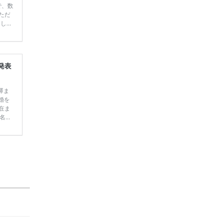
で、数
ただ
てしま
学キャ
ハナユ
一番お
断で候
発表
澤ま
婚を
現在ま
名人
て行
定】＜横
ゃう
む