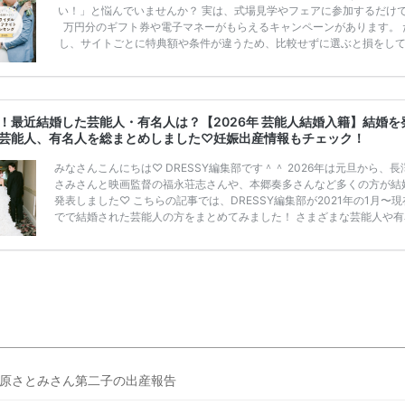
い！」と悩んでいませんか？ 実は、式場見学やフェアに参加するだけ
万円分のギフト券や電子マネーがもらえるキャンペーンがあります。 
し、サイトごとに特典額や条件が違うため、比較せずに選ぶと損をし
うことも……。 そこでこの記事では、【2026年8月最新】結婚式場見
ンペーン特典ランキングを公開！ 比較サイト：プラコレ、ゼクシィ、
メ、マイナビ 掲載内容：特典金額・条件・応募方法・注意点 「どこが
得？」「プラコレの特典は？」といった疑問も解決します。 まずは診
！最近結婚した芸能人・有名人は？【2026年 芸能人結婚入籍】結婚を
補を絞れる「ウェディング診断」か、体験型 […]
続きを読む
芸能人、有名人を総まとめしました♡妊娠出産情報もチェック！
みなさんこんにちは♡ DRESSY編集部です＾＾ 2026年は元旦から、長
さみさんと映画監督の福永荘志さんや、本郷奏多さんなど多くの方が結
発表しました♡ こちらの記事では、DRESSY編集部が2021年の1月〜
でで結婚された芸能人の方をまとめてみました！ さまざまな芸能人や有
の方の幸せな結婚報告をぜひご覧ください♡ こちらの記事は随時更新し
きます◎ ぜひcheckしてくださいね♡ 【7/20(土)7/21(日)7/22(月)限
浜駅直結＞結婚式場相談やスタートドレスフォト、前撮り相談もできち
♡ウェディング初体験フェス in 横浜⚐ 【7/27(土)7/28(日) […]
続きを読
原さとみさん第二子の出産報告