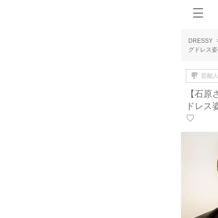
DRESSY
グドレス姿
芸能
【石原
ドレス
♡