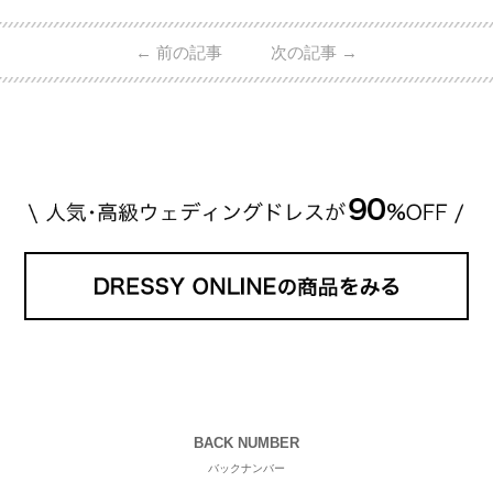
的ハイブランドから、俄（NIWAKA）やI-PRIMOなど
日本で人気のブランドまで幅広くご紹介。 さらに、
←
前の記事
次の記事
→
・愛用している芸能人夫婦 ・リングの特徴や魅力 ・
推定価格帯 ・花嫁人気が高い理由 などもあわせて解
説していきます♡ 「芸能人の結婚指輪ってやっぱり
高い？」 「手が届くブランドもある？」 「人気ブラ
[…]
続きを読む
BACK NUMBER
バックナンバー