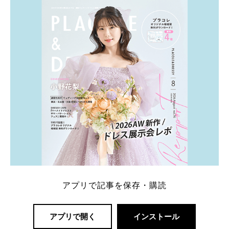
内容：特典金額・条件・応募方法・注意点 「どこが
一番お得？」「プラコレの特典は？」といった疑問も
解決します。 まずは診断で候補を絞れる「ウェディ
ング診断」か、体験型 […]
続きを読む
アプリで記事を保存・購読
アプリで開く
インストール