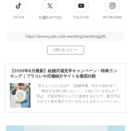
TikTok
旧
YouTube
Instagram
Ｘ(
Twitter)
https://dressy.pla-cole.wedding/weddinggift/
【2026年8月最新】結婚式場見学キャンペーン・特典ラン
キング｜プラコレや式場紹介サイトを徹底比較
皆さんこんにちは♡ 「結婚準備、何から始める？」
「損せずお得に探したい！」と悩んでいませんか？
実は、式場見学やフェアに参加するだけで、数万円分
のギフト券や電子マネーがもらえるキャンペーンがあ
ります。 ただし、サイトごとに特典額や条件が違う
ため、比較せずに選ぶと損をしてしまうことも……。
そこでこの記事では、【2026年8月最新】結婚式場見
学キャンペーン特典ランキングを公開！ 比較サイ
ト：プラコレ、ゼクシィ、ハナユメ、マイナビ 掲載