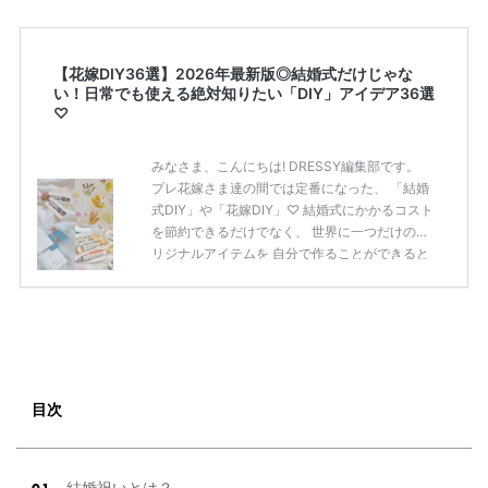
【花嫁DIY36選】2026年最新版◎結婚式だけじゃな
い！日常でも使える絶対知りたい「DIY」アイデア36選
♡
みなさま、こんにちは! DRESSY編集部です。
プレ花嫁さま達の間では定番になった、 「結婚
式DIY」や「花嫁DIY」♡ 結婚式にかかるコスト
を節約できるだけでなく、 世界に一つだけのオ
リジナルアイテムを 自分で作ることができると
いうのが魅力ですよね◎ そこで今回は、「花嫁
DIY」におすすめしたい 定番アイテムからトレ
ンドのおしゃれアイテムまで まとめてご紹介し
ます♡ ぜひ最後までcheckして オリジナルアイ
テムを作ってみてくださいね◎ ＼花嫁必見／今
月の式場探しで特典が貰えるサイトランキング
♡ 【7月はとっても豪華◎*】式場探しで特典が
目次
貰えるサイトランキング♡♥各社のキャンペー
ン内容をま […]
続きを読む
結婚祝いとは？