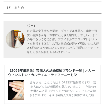
まとめ
♡mii
名古屋の女子大を卒業後、ブライダル業界へ。素敵で可
愛い花嫁さんを日本中にたくさん増やし、幸せいっぱい
の毎日をつくるのが夢。ブライダルフラワーアレジメン
トを取得するほど、お花と結婚式が好き♥可愛いもの大好
き♥花嫁さまが気になるウェディングの可愛いアイディア
をたくさん発信しちゃいます｡.:*♡
【2026年最新版】芸能人の結婚指輪ブランド一覧｜ハリー
ウィンストン・カルティエ・ティファニーも♡
みなさま、こんにちは！ DRESSY編集部です♡ 「芸
能人はどんな結婚指輪を選んでいるの？」 「憧れの
女優さんと同じブランドが気になる♡」 そんな花嫁
さまに向けて、今回は芸能人夫婦が実際に選んだ結婚
指輪・婚約指輪をブランド別にまとめました！ ハリ
ーウィンストンやカルティエ、ティファニーなど世界