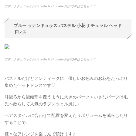
出典：ナチュラルかわいいmille la chouetteの公式HPはこちら.:*
♡
ブルー ラナンキュラス パステル 小花 ナチュラル ヘッド
ドレス
出典：ナチュラルかわいいmille la chouetteの公式HPはこちら.:*
♡
パステルだけどアンティークに、優しいお色みのお花をたっぷり
集めたヘッドドレスです♡
耳後ろから後頭部を覆うように大きめパーツ＋小さなパーツは毛
先へ散らして人気のラプンツェル風に♪
ヘアスタイルに合わせて配置を変えたりボリュームを減らしたり
することで、
様々なアレンジを楽しんで頂けます♫