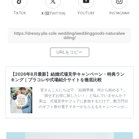
TikTok
旧
YouTube
Instagram
Ｘ(
Twitter)
https://dressy.pla-cole.wedding/weddinggoods-naturalwe
dding/
【2026年8月最新】結婚式場見学キャンペーン・特典ラン
キング｜プラコレや式場紹介サイトを徹底比較
皆さんこんにちは♡ 「結婚準備、何から始める？」
「損せずお得に探したい！」と悩んでいませんか？
実は、式場見学やフェアに参加するだけで、数万円分
のギフト券や電子マネーがもらえるキャンペーンがあ
ります。 ただし、サイトごとに特典額や条件が違う
ため、比較せずに選ぶと損をしてしまうことも……。
そこでこの記事では、【2026年8月最新】結婚式場見
学キャンペーン特典ランキングを公開！ 比較サイ
ト：プラコレ、ゼクシィ、ハナユメ、マイナビ 掲載