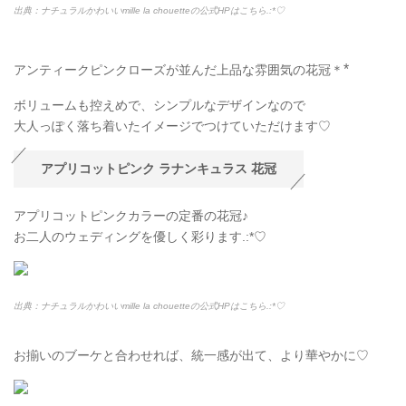
出典：ナチュラルかわいいmille la chouetteの公式HPはこちら.:*
♡
*
アンティークピンクローズが並んだ上品な雰囲気の花冠＊
ボリュームも控えめで、シンプルなデザインなので
大人っぽく落ち着いたイメージでつけていただけます♡
アプリコットピンク ラナンキュラス 花冠
アプリコットピンクカラーの定番の花冠♪
お二人のウェディングを優しく彩ります.:*
♡
出典：ナチュラルかわいいmille la chouetteの公式HPはこちら.:*
♡
お揃いのブーケと合わせれば、統一感が出て、より華やかに♡