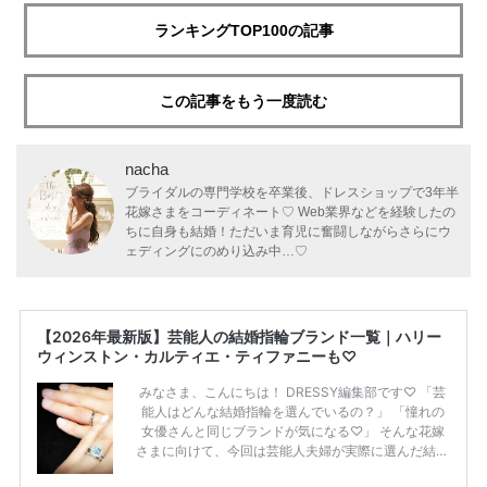
ランキングTOP100の記事
この記事をもう一度読む
nacha
ブライダルの専門学校を卒業後、ドレスショップで3年半
花嫁さまをコーディネート♡ Web業界などを経験したの
ちに自身も結婚！ただいま育児に奮闘しながらさらにウ
ェディングにのめり込み中…♡
【2026年最新版】芸能人の結婚指輪ブランド一覧｜ハリー
ウィンストン・カルティエ・ティファニーも♡
みなさま、こんにちは！ DRESSY編集部です♡ 「芸
能人はどんな結婚指輪を選んでいるの？」 「憧れの
女優さんと同じブランドが気になる♡」 そんな花嫁
さまに向けて、今回は芸能人夫婦が実際に選んだ結婚
指輪・婚約指輪をブランド別にまとめました！ ハリ