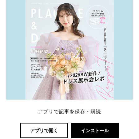
内容：特典金額・条件・応募方法・注意点 「どこが
一番お得？」「プラコレの特典は？」といった疑問も
解決します。 まずは診断で候補を絞れる「ウェディ
ング診断」か、体験型 […]
続きを読む
アプリで記事を保存・購読
アプリで開く
インストール