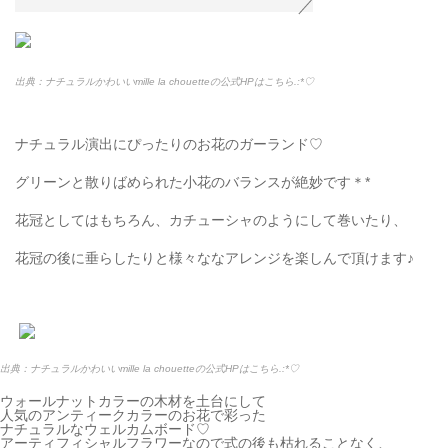
出典：ナチュラルかわいいmille la chouetteの公式HPはこちら.:*
♡
ナチュラル演出にぴったりのお花のガーランド♡
グリーンと散りばめられた小花のバランスが絶妙です＊
*
花冠としてはもちろん、カチューシャのようにして巻いたり、
花冠の後に垂らしたりと様々ななアレンジを楽しんで頂けます♪
出典：ナチュラルかわいいmille la chouetteの公式HPはこちら.:*
♡
ウォールナットカラーの木材を土台にして
人気のアンティークカラーのお花で彩った
ナチュラルなウェルカムボード♡
アーティフィシャルフラワーなので式の後も枯れることなく、