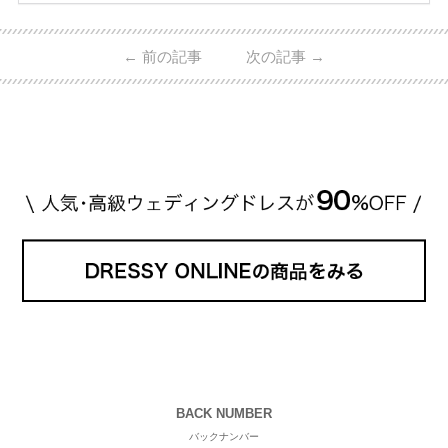
ーウィンストンやカルティエ、ティファニーなど世界
的ハイブランドから、俄（NIWAKA）やI-PRIMOなど
日本で人気のブランドまで幅広くご紹介。 さらに、
←
前の記事
次の記事
→
・愛用している芸能人夫婦 ・リングの特徴や魅力 ・
推定価格帯 ・花嫁人気が高い理由 などもあわせて解
説していきます♡ 「芸能人の結婚指輪ってやっぱり
高い？」 「手が届くブランドもある？」 「人気ブラ
[…]
続きを読む
BACK NUMBER
バックナンバー