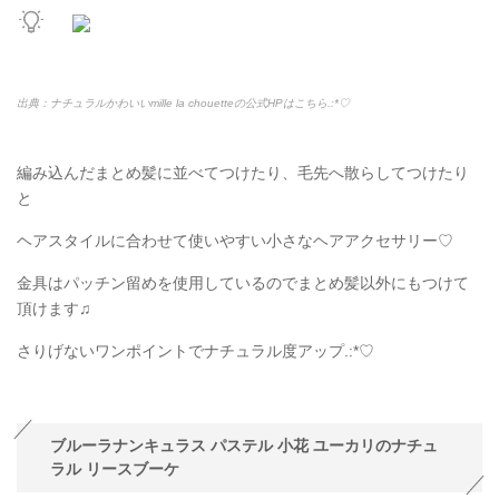
出典：ナチュラルかわいいmille la chouetteの公式HPはこちら.:*
♡
編み込んだまとめ髪に並べてつけたり、毛先へ散らしてつけたり
と
ヘアスタイルに合わせて使いやすい小さなヘアアクセサリー♡
金具はパッチン留めを使用しているのでまとめ髪以外にもつけて
頂けます♫
さりげないワンポイントでナチュラル度アップ.:*
♡
ブルーラナンキュラス パステル 小花 ユーカリのナチュ
ラル リースブーケ