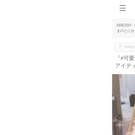
DRESSY
まのとにか
DRE
『#可愛
アイディ