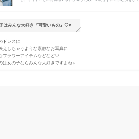
うことも……。 そこでこの記事では、【2026年8月最新】結婚式場見
ンペーン特典ランキングを公開！ 比較サイト：プラコレ、ゼクシィ、
メ、マイナビ 掲載内容：特典金額・条件・応募方法・注意点 「どこが
得？」「プラコレの特典は？」といった疑問も解決します。 まずは診
子はみんな大好き『可愛いもの』♡♥
補を絞れる「ウェディング診断」か、体験型 […]
続きを読む
のドレスに
映えしちゃうような素敵なお写真に
なフラワーアイテムなどなど♡
のは女の子ならみんな大好きですよね♫