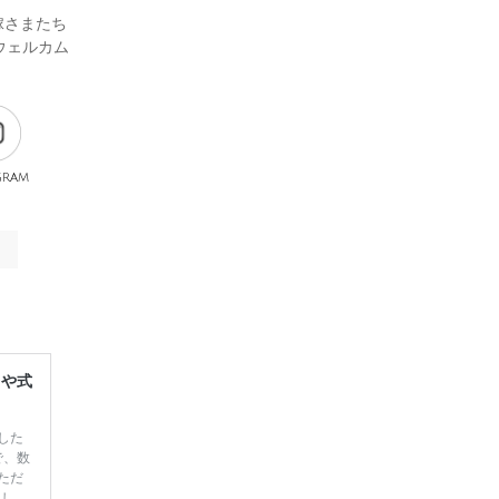
嫁さまたち
ウェルカム
gram
レや式
した
で、数
ただ
てしま