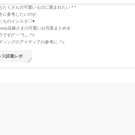
もたくさんの可愛いものに囲まれたい＊*
きに参考したいのが
たちのインスタ♡♥
ressy花嫁さまの可愛いお写真まとめを
す(*˘︶˘*).｡.:*✩
ディングのアイディアの参考に.:*♫
レス試着レポ