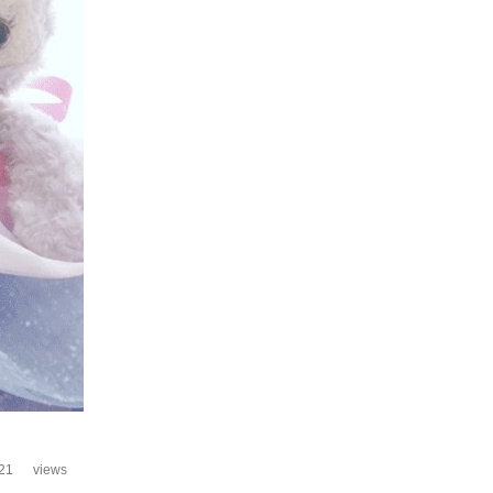
21
views