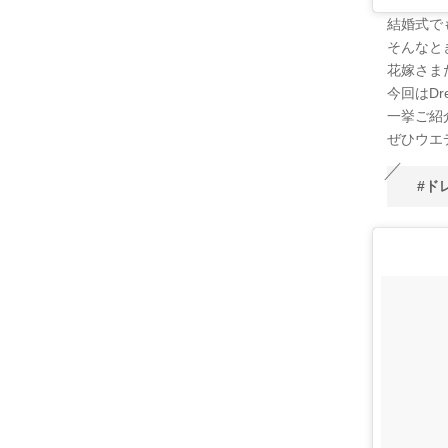
結婚式で
そんなと
花嫁さま
今回はD
一挙ご紹介で
ぜひウエ
#ド