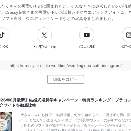
もたくさんの可愛いものに囲まれたい。そんなときに参考したいのが花
。Dressy花嫁さまの可愛いドレス試着レポやウエディングアイテム、
、ソファ高砂、ウエディングケーキなどの写真をまとめました。
kTok
旧
YouTube
Insta
Ｘ(
Twitter)
https://dressy.pla-cole.wedding/weddingidea-cute-instagram/
026年8月最新】結婚式場見学キャンペーン・特典ランキング｜プラコ
介サイトを徹底比較
皆さんこんにちは♡ 「結婚準備、何から始める？」「損せずお得に探
い！」と悩んでいませんか？ 実は、式場見学やフェアに参加するだけ
万円分のギフト券や電子マネーがもらえるキャンペーンがあります。 
し、サイトごとに特典額や条件が違うため、比較せずに選ぶと損をし