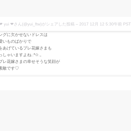
❤︎ yui ❤︎さん(@yui_ftw)がシェアした投稿
–
2017 12月 12 5:30午前 PST
ングに欠かせないドレスは
愛いものばかりで
をあげているプレ花嫁さまも
しゃいますよね.:*✩.。
プレ花嫁さまの幸せそうな笑顔が
素敵です♡