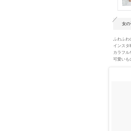
女の
ふわふわ
インスタ
カラフル
可愛いも