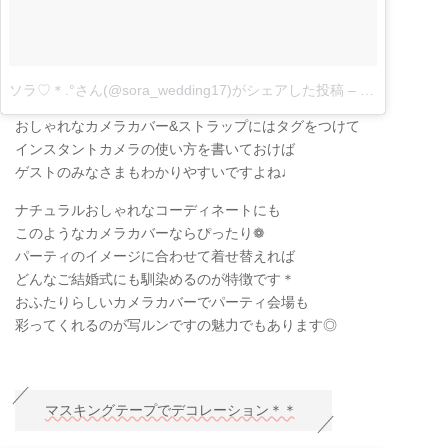
ソラ♡＊.°さん(@sora_wedding17)がシェアした投稿
–
8月 24, 2017
おしゃれなカメラカバー&ストラップにはタグをつけて
インスタントカメラの使い方を書いておけば
ゲストのみなさまもわかりやすいですよね♩
ナチュラルおしゃれなコーディネートにも
このようなカメラカバーならぴったり❁
パーティのイメージに合わせて着せ替えれば
どんなご結婚式にも馴染めるのが特徴です＊
おふたりらしいカメラカバーでパーティ会場も
彩ってくれるのが写ルンですの魅力でもあります◎
マスキングテープでデコレーション＊＊