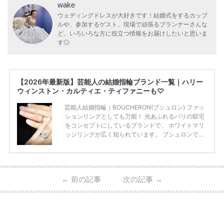
wake
ウェディングドレスが大好きです！結婚式をするカップ
ルや、参加するゲスト、現場で頑張るプランナーさんな
ど、いろいろな方に役立つ情報をお届けしたいと思いま
す◎
【2026年最新版】芸能人の結婚指輪ブランド一覧｜ハリー
ウィンストン・カルティエ・ティファニーも♡
芸能人結婚指輪｜BOUCHERON(ブシュロン) ファッ
ションリングとしても万能！ 光あふれるパリの邸宅
をコンセプトにしているブランドで、 ホワイトマリ
ッジリングが広く知られています。 ブシュロンで特
に人気を集めている 「キャトルホワイトマリッジリ
ング」は、 小栗さんと山田さんが結婚指輪に選ばれ
ました！ 存在感がしっかりある上にラグジュアリー
なので、 とても人気となっているのです。 その相場
←
前の記事
次の記事
→
は、10～30万円ほどとなっています。 小栗旬さん・
山田優さんの結婚指輪 出典:ブシュロンの公式HPをch
eck！ 婚約指輪にTiffanyを着用された 小栗旬さんと
山田優さん。 結婚指輪は、ブシュロン（ […]
続きを
読む