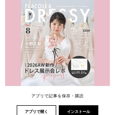
内容：特典金額・条件・応募方法・注意点 「どこが
一番お得？」「プラコレの特典は？」といった疑問も
解決します。 まずは診断で候補を絞れる「ウェディ
ング診断」か、体験型 […]
続きを読む
アプリで記事を保存・購読
アプリで開く
インストール