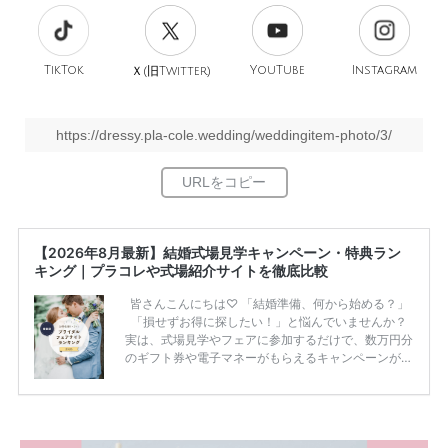
TikTok
旧
YouTube
Instagram
Ｘ(
Twitter)
https://dressy.pla-cole.wedding/weddingitem-photo/3/
【2026年8月最新】結婚式場見学キャンペーン・特典ラン
キング｜プラコレや式場紹介サイトを徹底比較
皆さんこんにちは♡ 「結婚準備、何から始める？」
「損せずお得に探したい！」と悩んでいませんか？
実は、式場見学やフェアに参加するだけで、数万円分
のギフト券や電子マネーがもらえるキャンペーンがあ
ります。 ただし、サイトごとに特典額や条件が違う
ため、比較せずに選ぶと損をしてしまうことも……。
そこでこの記事では、【2026年8月最新】結婚式場見
学キャンペーン特典ランキングを公開！ 比較サイ
ト：プラコレ、ゼクシィ、ハナユメ、マイナビ 掲載