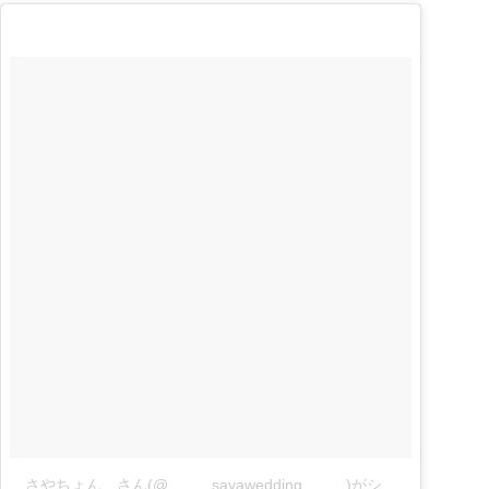
…さやちょん…さん(@_____sayawedding_____)がシェアした投稿