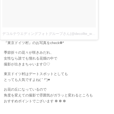
デコルテウエディングフォトグループさん(@decollte_weddingphoto)がシェアした投稿
『東京ドイツ村』のお写真をcheck❁*
季節折々の花々が咲きみだれ、
女性なら誰でも憧れる花畑の中で
撮影が出きまちゃいます◎♡
東京ドイツ村はデートスポットとしても
とっても人気ですよね( ˘ ³˘)♥
お花の丘になっているので
角度を変えての撮影で雰囲気がガラッと変わるところも
おすすめポイントでございます ❁ ❁ ❁