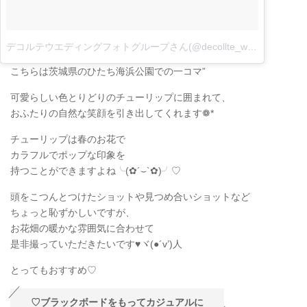
デコルテウエディングフォトグループさん(@decollte_weddingphoto)がシェアした投稿
こちらは茨城県のひたち海浜公園での一コマ”
可愛らしい色とりどりのチューリップに囲まれて、
おふたりの自然な笑顔を引き出してくれます❁*
チューリップは春のお花で
カラフルでポップな印象を
持つことができますよね╰(✿´⌣`✿)╯♡
頭をこつんとつけたショットや見つめ合いショットなど
ちょっと恥ずかしいですが、
お花畑の暖かな雰囲気に合わせて
是非撮っていただきたいです♥ヾ(●´v’)人
とってもおすすめ♡
♡ブラックボードをもってカジュアルに