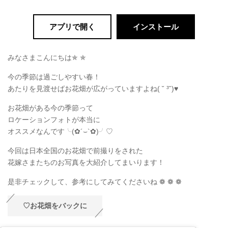
アプリで開く
インストール
みなさまこんにちは✯ ✯
今の季節は過ごしやすい春！
あたりを見渡せばお花畑が広がっていますよね( ˘ ³˘)♥
お花畑がある今の季節って
ロケーションフォトが本当に
オススメなんです╰(✿´⌣`✿)╯♡
今回は日本全国のお花畑で前撮りをされた
花嫁さまたちのお写真を大紹介してまいります！
是非チェックして、参考にしてみてくださいね ❁ ❁ ❁
♡お花畑をバックに