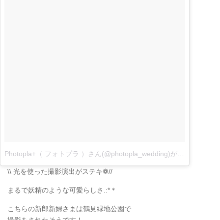
Photopla+（ フォトプラ ）さん(@photopla_wedding)がシェアした投稿
\\ 光を使った撮影演出がステキ❁//
まるで妖精のような可愛らしさ.:*＊
こちらの新郎新婦さまは鶴見緑地公園で
撮影をされたそうです！