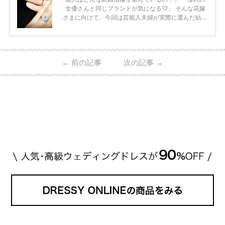
女優さんと同じブランドが気になる♡」 そんな花嫁
さまに向けて、今回は芸能人夫婦が実際に選んだ結婚
指輪・婚約指輪をブランド別にまとめました！ ハリ
ーウィンストンやカルティエ、ティファニーなど世界
的ハイブランドから、俄（NIWAKA）やI-PRIMOなど
日本で人気のブランドまで幅広くご紹介。 さらに、
←
前の記事
次の記事
→
・愛用している芸能人夫婦 ・リングの特徴や魅力 ・
推定価格帯 ・花嫁人気が高い理由 などもあわせて解
説していきます♡ 「芸能人の結婚指輪ってやっぱり
高い？」 「手が届くブランドもある？」 「人気ブラ
[…]
続きを読む