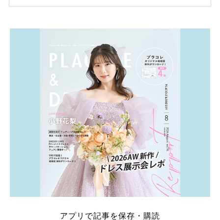
ため、比較せずに選ぶと損をしてしまうことも……。
そこでこの記事では、【2026年8月最新】結婚式場見
学キャンペーン特典ランキングを公開！ 比較サイ
ト：プラコレ、ゼクシィ、ハナユメ、マイナビ 掲載
内容：特典金額・条件・応募方法・注意点 「どこが
一番お得？」「プラコレの特典は？」といった疑問も
解決します。 まずは診断で候補を絞れる「ウェディ
ング診断」か、体験型 […]
続きを読む
アプリで記事を保存・購読