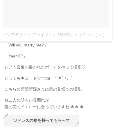
バンプデザイン アライマサシ 結婚式カメラマン！さん(@masashi_bumpdesign)がシェアした投稿
「Will you marry me?」
「Yeah!♡」
という言葉が書かれたボードを持って撮影♡
とってもキュートですね( ˘ ³˘)♥ ﾟ+｡:.ﾟ
こちらの新郎新婦さまは菜の花畑での撮影。
お二人の明るい雰囲気が
菜の花のイエローに合っていますね ❃ ❃ ❃
♡ドレスの裾を持ってもらって