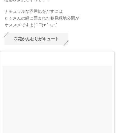
ナチュラルな雰囲気をだすには
たくさんの緑に囲まれた鶴見緑地公園が
オススメですよ( ˘ ³˘)♥ ﾟ+｡:.ﾟ
♡花かんむりがキュート