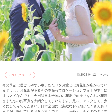
2018.04.12
views
♡
90
クリップ
今の季節は過ごしやすい春。あたりを見渡せばお花畑が広がってい
ますよね。お花畑がある今の季節ってロケーションフォトが本当に
オススメなんです。今回は日本全国のお花畑で前撮りをされた花嫁
さまたちのお写真を大紹介してまいります。是非チェックして、参
考にしてみてください。日本全国には素敵なお花畑がたくさんあり
ますが、咲いているお花も様々ですよね。意外と、近くの公園に素