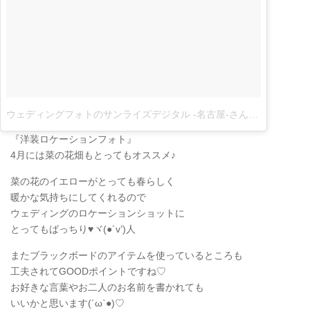
ウェディングフォトのサンライズデジタル -名古屋-さん(@sunrise.digital)がシェアした投稿
『洋装ロケーションフォト』
4月には菜の花畑もとってもオススメ♪
菜の花のイエローがとっても春らしく
暖かな気持ちにしてくれるので
ウェディングのロケーションショットに
とってもばっちり♥ヾ(●´v’)人
またブラックボードのアイテムを使っているところも
工夫されてGOODポイントですね♡
お好きな言葉やお二人のお名前を書かれても
いいかと思います(´ω`●)♡