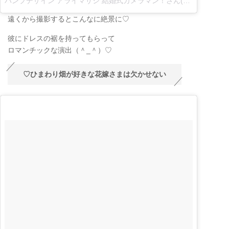
バンプデザイン アライマサシ 結婚式カメラマン！さん(@masashi_bumpdesign)がシェアした投稿
遠くから撮影するとこんなに絶景に♡
彼にドレスの裾を持ってもらって
ロマンチックな演出（＾_＾）♡
♡ひまわり畑が好きな花嫁さまは欠かせない