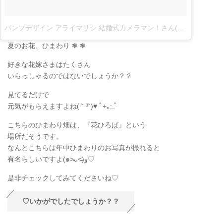
バンプデザイン アライマサシ 結婚式カメラマン！さん(@masashi_bumpdesign)がシェアした投稿
夏のお花、ひまわり ❃ ❃
好きな花嫁さまはたくさん
いらっしゃるのではないでしょうか？？
見てるだけで
元気がもらえますよね( ˘ ³˘)♥ ﾟ+｡:.ﾟ
こちらのひまわり畑は、『花ひろば』という
場所だそうです。
なんとこちらは年中ひまわりのお写真が撮れると
有名らしいですよ(๑˃̵ᴗ˂̵)و♡
是非チェックしてみてくださいね♡
♡いかがでしたでしょうか？？