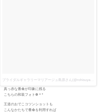
ブライダルギャラリーマリアージュ島原さん(@rohisuyamashioo)がシェアした投稿
真っ赤な番傘が印象に残る
こちらの和装フォト❁＊*
王道のおでこコツンショットも
こんなかたちで番傘を利用すれば