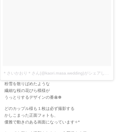
＊さいかおり＊さん(@kaori.masa.wedding)がシェアした投稿
–
6月 2
粉雪を散りばめたような
繊細な桜の花びら模様が
うっとりするデザインの番傘❁
どのカップル様も１枚は必ず撮影する
かしこまった正面フォトも、
優雅で動きのある画面になっています✧*