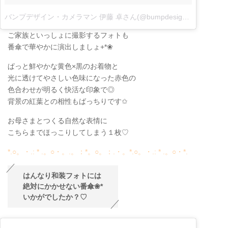
バンプデザイン・カメラマン 伊藤 卓さん(@bumpdesign_suguru_ito)がシェアした投稿
ご家族といっしょに撮影するフォトも
番傘で華やかに演出しましょ+*❀
ぱっと鮮やかな黄色×黒のお着物と
光に透けてやさしい色味になった赤色の
色合わせが明るく快活な印象で◎
背景の紅葉との相性もばっちりです✩
お母さまとつくる自然な表情に
こちらまでほっこりしてしまう１枚♡
*.○。・.: * .。○・。.。：*。○。：.・。*.○。・.: * .。○・*.
はんなり和装フォトには
絶対にかかせない番傘❀*
いかがでしたか？♡