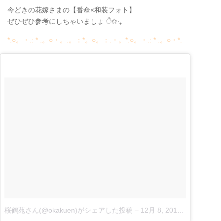
今どきの花嫁さまの【番傘×和装フォト】
ぜひぜひ参考にしちゃいましょ ੈ✩‧₊
*.○。・.: * .。○・。.。：*。○。：.・。*.○。・.: * .。○・*.
桜鶴苑さん(@okakuen)がシェアした投稿
–
12月 8, 2017 at 4:35午前 PST|