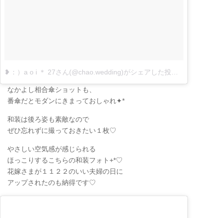
❥：）a o i ＊ 27さん(@chao.wedding)がシェアした投稿
–
11月 22, 
なかよし相合傘ショットも、
番傘だとモダンにきまっておしゃれ✦*
和装は後ろ姿も素敵なので
ぜひ忘れずに撮っておきたい１枚♡
やさしい空気感が感じられる
ほっこりするこちらの和装フォト+*♡
花嫁さまが１１２２のいい夫婦の日に
アップされたのも納得です♡