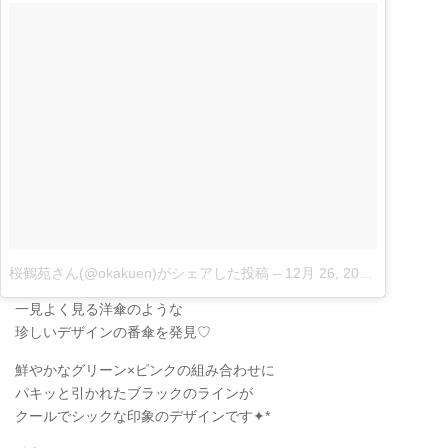
桜鶴苑さん(@okakuen)がシェアした投稿
–
12月 26, 2016 at 3:29午前 PST|
一見よく見る洋傘のような
珍しいデザインの番傘を発見♡
鮮やかなグリーン×ピンクの組み合わせに
パキッと引かれたブラックのラインが
クールでシックな印象のデザインです✦*