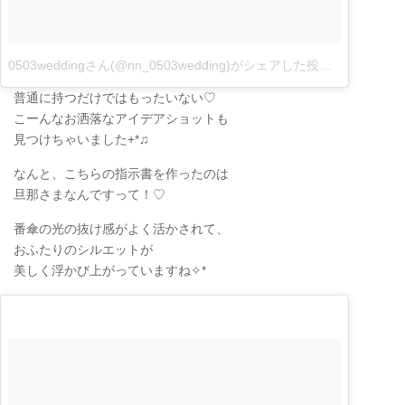
0503weddingさん(@nn_0503wedding)がシェアした投稿
–
12月 30, 
普通に持つだけではもったいない♡
こーんなお洒落なアイデアショットも
見つけちゃいました+*♫
なんと、こちらの指示書を作ったのは
旦那さまなんですって！♡
番傘の光の抜け感がよく活かされて、
おふたりのシルエットが
美しく浮かび上がっていますね✧*