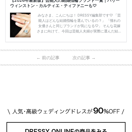
【2026年最新版】芸能人の結婚指輪ブランド一覧｜ハリー
ウィンストン・カルティエ・ティファニーも♡
みなさま、こんにちは！ DRESSY編集部です♡ 「芸
能人はどんな結婚指輪を選んでいるの？」 「憧れの
女優さんと同じブランドが気になる♡」 そんな花嫁
さまに向けて、今回は芸能人夫婦が実際に選んだ結婚
指輪・婚約指輪をブランド別にまとめました！ ハリ
ーウィンストンやカルティエ、ティファニーなど世界
的ハイブランドから、俄（NIWAKA）やI-PRIMOなど
日本で人気のブランドまで幅広くご紹介。 さらに、
←
前の記事
次の記事
→
・愛用している芸能人夫婦 ・リングの特徴や魅力 ・
推定価格帯 ・花嫁人気が高い理由 などもあわせて解
説していきます♡ 「芸能人の結婚指輪ってやっぱり
高い？」 「手が届くブランドもある？」 「人気ブラ
[…]
続きを読む