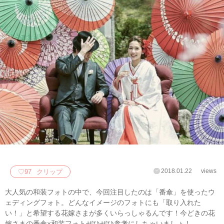
2018.01.22
views
♡
97
クリップ
大人気の和装フォトの中で、今回注目したのは「番傘」を使ったウ
ェディングフォト。どんなイメージのフォトにも「取り入れた
い！」と希望する花嫁さまが多くいらっしゃるんです！今どきの花
嫁さまの番傘×和装フォトぜひぜひ参考にしちゃいましょ！