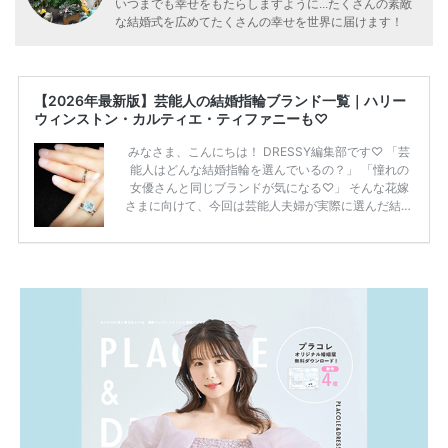
いつまでも幸せをもたらしますように...たくさんの素敵
な結婚式を広めてたくさんの幸せを世界に届けます！
【2026年最新版】芸能人の結婚指輪ブランド一覧｜ハリー
ウィンストン・カルティエ・ティファニーも♡
みなさま、こんにちは！ DRESSY編集部です♡ 「芸
能人はどんな結婚指輪を選んでいるの？」 「憧れの
女優さんと同じブランドが気になる♡」 そんな花嫁
さまに向けて、今回は芸能人夫婦が実際に選んだ結婚
指輪・婚約指輪をブランド別にまとめました！ ハリ
ーウィンストンやカルティエ、ティファニーなど世界
的ハイブランドから、俄（NIWAKA）やI-PRIMOなど
日本で人気のブランドまで幅広くご紹介。 さらに、
・愛用している芸能人夫婦 ・リングの特徴や魅力 ・
推定価格帯 ・花嫁人気が高い理由 などもあわせて解
説していきます♡ 「芸能人の結婚指輪ってやっぱり
高い？」 「手が届くブランドもある？」 「人気ブラ
[…]
続きを読む