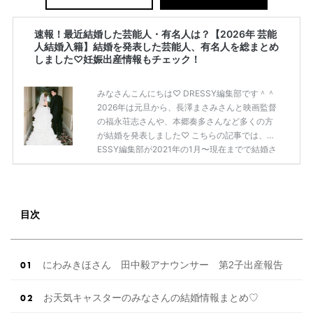
速報！最近結婚した芸能人・有名人は？【2026年 芸能
人結婚入籍】結婚を発表した芸能人、有名人を総まとめ
しました♡妊娠出産情報もチェック！
みなさんこんにちは♡ DRESSY編集部です＾＾
2026年は元旦から、長澤まさみさんと映画監督
の福永荘志さんや、本郷奏多さんなど多くの方
が結婚を発表しました♡ こちらの記事では、DR
ESSY編集部が2021年の1月〜現在までで結婚さ
れた芸能人の方をまとめてみました！ さまざま
な芸能人や有名人の方の幸せな結婚報告をぜひ
ご覧ください♡ こちらの記事は随時更新して行
きます◎ ぜひcheckしてくださいね♡ 【7/20
目次
(土)7/21(日)7/22(月)限定】＜横浜駅直結＞結婚
式場相談やスタートドレスフォト、前撮り相談
もできちゃう♡ウェディング初体験フェス in 横
浜⚐ 【7/27(土)7/28(日) […]
続きを読む
にわみきほさん 田中毅アナウンサー 第2子出産報告
お天気キャスターのみなさんの結婚情報まとめ♡