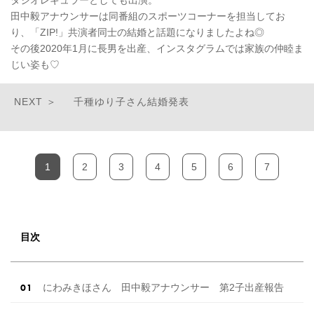
田中毅アナウンサーは同番組のスポーツコーナーを担当してお
り、「ZIP!」共演者同士の結婚と話題になりましたよね◎
その後2020年1月に長男を出産、インスタグラムでは家族の仲睦ま
じい姿も♡
千種ゆり子さん結婚発表
1
2
3
4
5
6
7
目次
にわみきほさん 田中毅アナウンサー 第2子出産報告