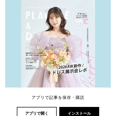
ト：プラコレ、ゼクシィ、ハナユメ、マイナビ 掲載
内容：特典金額・条件・応募方法・注意点 「どこが
一番お得？」「プラコレの特典は？」といった疑問も
解決します。 まずは診断で候補を絞れる「ウェディ
ング診断」か、体験型 […]
続きを読む
アプリで記事を保存・購読
アプリで開く
インストール