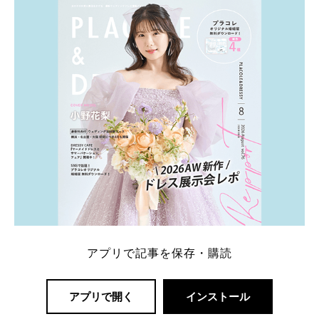
一番お得？」「プラコレの特典は？」といった疑問も
解決します。 まずは診断で候補を絞れる「ウェディ
ング診断」か、体験型 […]
続きを読む
アプリで記事を保存・購読
アプリで開く
インストール