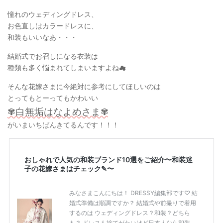
憧れのウェディングドレス、
お色直しはカラードレスに、
和装もいいなあ・・・
結婚式でお召しになる衣装は
種類も多く悩まれてしまいますよね☁
そんな花嫁さまに今絶対に参考にしてほしいのは
とってもとーってもかわいい
✾白無垢はなよめさま✾
がいまいちばんきてるんです！！！
おしゃれで人気の和装ブランド10選をご紹介〜和装迷
子の花嫁さまはチェック✎〜
みなさまこんにちは！ DRESSY編集部です♡ 結
婚式準備は順調ですか？ 結婚式や前撮りで着用
するのは ウェディングドレス？和装？どちら
も？ ドレスも捨てがたいけど日本人なら和装を