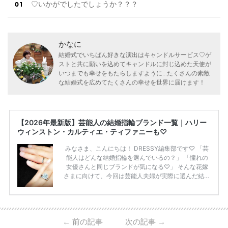
♡いかがでしたでしょうか？？？
かなに
結婚式でいちばん好きな演出はキャンドルサービス♡ゲ
ストと共に願いを込めてキャンドルに封じ込めた天使が
いつまでも幸せをもたらしますように...たくさんの素敵
な結婚式を広めてたくさんの幸せを世界に届けます！
【2026年最新版】芸能人の結婚指輪ブランド一覧｜ハリー
ウィンストン・カルティエ・ティファニーも♡
みなさま、こんにちは！ DRESSY編集部です♡ 「芸
能人はどんな結婚指輪を選んでいるの？」 「憧れの
女優さんと同じブランドが気になる♡」 そんな花嫁
さまに向けて、今回は芸能人夫婦が実際に選んだ結婚
指輪・婚約指輪をブランド別にまとめました！ ハリ
ーウィンストンやカルティエ、ティファニーなど世界
的ハイブランドから、俄（NIWAKA）やI-PRIMOなど
日本で人気のブランドまで幅広くご紹介。 さらに、
←
前の記事
次の記事
→
・愛用している芸能人夫婦 ・リングの特徴や魅力 ・