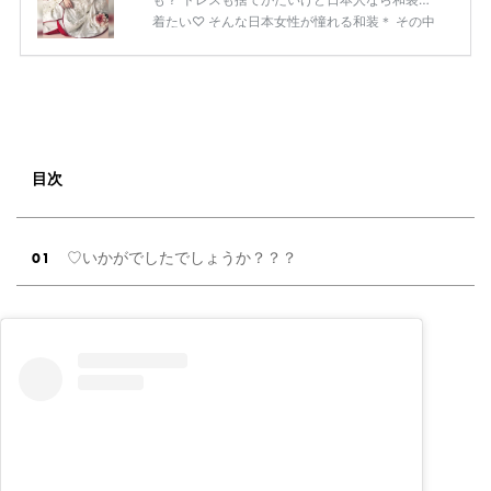
着たい♡ そんな日本女性が憧れる和装＊ その中
でもぜひ花嫁さまに見ていただきたい 人気ブラ
ンドのおしゃれ和装10選をご紹介いたします！
そもそも和装にはどんな種類があるの？ 白無垢
和装と言えば白無垢というイメージの方も多い
のでは？ 白一色で織りあげられた白無垢は、 も
っとも格式の高い正礼装♡ 綿帽子や角隠しをつ
け、打掛から掛下、帯、小物にいたるまで すべ
目次
てを白で統一した装いは神前式に大人気なんで
すよ！ もともと武家 […]
続きを読む
♡いかがでしたでしょうか？？？