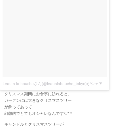
Leau a la boucheさん(@leaualabouche_tokyo)がシェアした投稿
–
1
クリスマス期間にお食事に訪れると、
ガーデンには大きなクリスマスツリー
が飾ってあって
幻想的でとてもオシャレなんです♡*＊
キャンドルとクリスマスツリーが