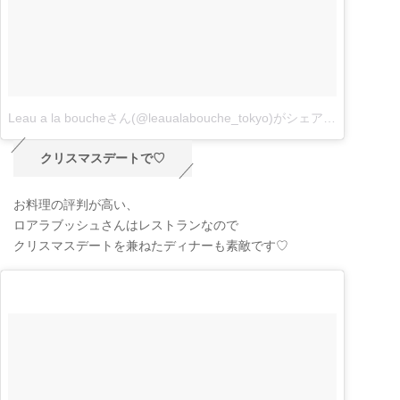
Leau a la boucheさん(@leaualabouche_tokyo)がシェアした投稿
–
1
クリスマスデートで♡
お料理の評判が高い、
ロアラブッシュさんはレストランなので
クリスマスデートを兼ねたディナーも素敵です♡