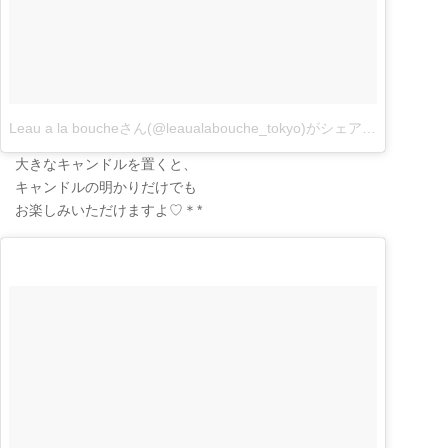
Leau a la boucheさん(@leaualabouche_tokyo)がシェアした投稿
–
1
大きなキャンドルを置くと、
キャンドルの明かりだけでも
お楽しみいただけますよ♡＊*