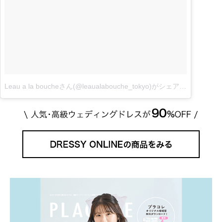
Leau a la boucheさん(@leaualabouche_tokyo)がシェアした投稿
–
1