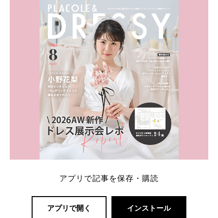
内容：特典金額・条件・応募方法・注意点 「どこが
一番お得？」「プラコレの特典は？」といった疑問も
解決します。 まずは診断で候補を絞れる「ウェディ
ング診断」か、体験型 […]
続きを読む
アプリで記事を保存・購読
アプリで開く
インストール