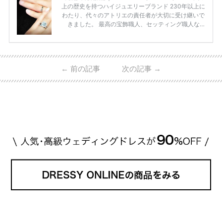
上の歴史を持つハイジュエリーブランド 230年以上に
わたり、代々のアトリエの責任者が大切に受け継いで
きました。 最高の宝飾職人、セッティング職人な
ど、 ジュエリー製作にかかわる人々が、厳選された
高品質の宝石を扱っています。 至高のデザインと品
質にうっとりしてしまうブランドです♡ 矢沢心さ
ん・魔裟斗さんの婚約指輪 魔裟斗さんが矢沢さんに
←
前の記事
次の記事
→
贈られた指輪は1カラットのものです。 ショーメの価
格相場は30万～60万ですが、 高いものだと数百万円
程です。1カラットが約200万円なので、 魔裟斗さん
が選んだ指輪は200万円以上のものだと想定できま
す。 【 […]
続きを読む