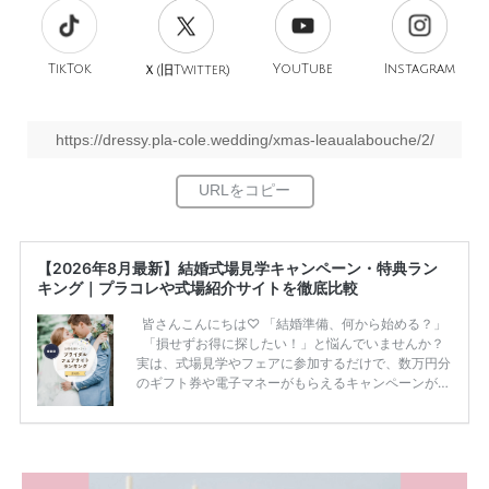
TikTok
旧
YouTube
Instagram
Ｘ(
Twitter)
https://dressy.pla-cole.wedding/xmas-leaualabouche/2/
【2026年8月最新】結婚式場見学キャンペーン・特典ラン
キング｜プラコレや式場紹介サイトを徹底比較
皆さんこんにちは♡ 「結婚準備、何から始める？」
「損せずお得に探したい！」と悩んでいませんか？
実は、式場見学やフェアに参加するだけで、数万円分
のギフト券や電子マネーがもらえるキャンペーンがあ
ります。 ただし、サイトごとに特典額や条件が違う
ため、比較せずに選ぶと損をしてしまうことも……。
そこでこの記事では、【2026年8月最新】結婚式場見
学キャンペーン特典ランキングを公開！ 比較サイ
ト：プラコレ、ゼクシィ、ハナユメ、マイナビ 掲載