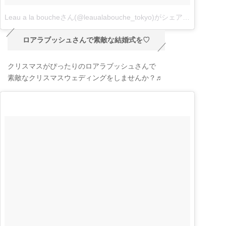
Leau a la boucheさん(@leaualabouche_tokyo)がシェアした投稿
–
1
ロアラブッシュさんで素敵な結婚式を♡
クリスマスがぴったりのロアラブッシュさんで
素敵なクリスマスウェディングをしませんか？♬