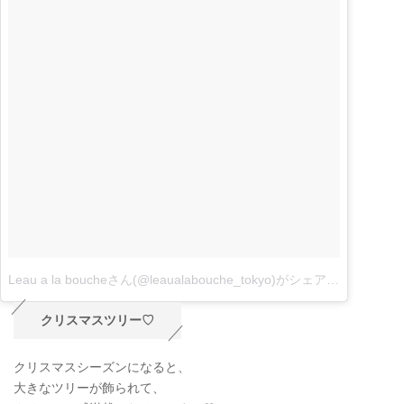
Leau a la boucheさん(@leaualabouche_tokyo)がシェアした投稿
–
1
クリスマスツリー♡
クリスマスシーズンになると、
大きなツリーが飾られて、